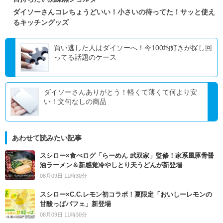
ダイソーさんコレちょうどいい！小さいの待ってた！サッと使え
るキッチングッズ
買い逃した人はダイソーへ！今100均好きが探し回
ってる話題のケース
ダイソーさんありがとう！軽くて薄くて何より安
い！文句なしの商品
あわせて読みたい記事
スシロー×食べログ「らーめん 武双家」監修！家系風豚骨醤
油ラーメン＆新感覚冷やしとり天うどんが新登場
08月09日 11時30分
スシロー×C.C.レモン初コラボ！夏限定「おいしーレモンの
甘酸っぱパフェ」新登場
08月09日 11時30分