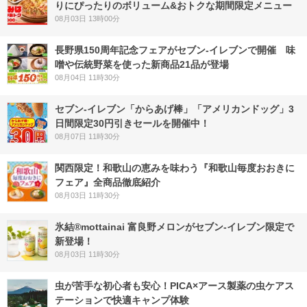
りにぴったりのボリューム&おトクな期間限定メニュー
08月03日 13時00分
長野県150周年記念フェアがセブン-イレブンで開催 味
噌や伝統野菜を使った新商品21品が登場
08月04日 11時30分
セブン‐イレブン「からあげ棒」「アメリカンドッグ」3
日間限定30円引きセールを開催中！
08月07日 11時30分
関西限定！和歌山の恵みを味わう『和歌山毎度おおきに
フェア』全商品徹底紹介
08月03日 11時30分
氷結®mottainai 富良野メロンがセブン‐イレブン限定で
新登場！
08月03日 11時30分
虫が苦手な初心者も安心！PICA×アース製薬の虫ケアス
テーションで快適キャンプ体験