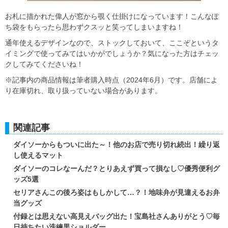
お札に描かれた偉人が窓から覗く仕掛けになっています！こんなぽ
ち袋をもらったら思わずクスッと笑ってしまいますね！
通年使えるデザインなので、ストックしておいて、ここぞというタ
イミングで使ってみてはいかがでしょうか？気になった方はチェッ
クしてみてくださいね！
※記事内の商品情報は筆者購入時点（2024年6月）です。店舗によ
り在庫切れ、取り扱っていない場合があります。
関連記事
ダイソーからもついに出た～！他のお店で売り切れ続出！繰り返
し使えるマット
ダイソーのコレなーんだ？とりあえず買って損なし♡優秀便利グ
ッズ5選
セリアさんこの後ろ姿はもしかして…？！地味弁が見違えるお弁
当グッズ
付録とは思えない高見えバッグ出た！宝島社さんありがとう♡毎
日持ちたい洗練黒ショルダー