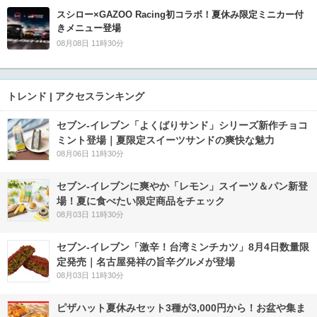
スシロー×GAZOO Racing初コラボ！夏休み限定ミニカー付
きメニュー登場
08月08日 11時30分
トレンド | アクセスランキング
セブン‐イレブン「よくばりサンド」シリーズ新作チョコ
ミント登場｜夏限定スイーツサンドの爽快な魅力
08月06日 11時30分
セブン‐イレブンに爽やか「レモン」スイーツ＆パン新登
場！夏に食べたい限定商品をチェック
08月03日 11時30分
セブン-イレブン「激辛！台湾ミンチカツ」8月4日数量限
定発売｜名古屋発祥の旨辛グルメが登場
08月03日 11時30分
ピザハット夏休みセット3種が3,000円から！お盆や集ま