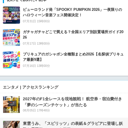
ピューロランド発「SPOOKY PUMPKIN 2026」一夜限りの
ハロウィーン音楽フェス開催決定！
07月31日 15時00分
ガチャガチャどこで買える？全国エリア別設置場所ガイド20
26
07月17日 13時00分
プリキュアのガシャポン全種類まとめ2026【名探偵プリキュ
ア最新9選】
07月16日 13時00分
エンタメ | アクセスランキング
2027年のF1全レースを現地観戦！ 航空券・宿泊費付き
「夢のシーズンチケット」が当たる
08月05日 17時48分
東雲うみ、「スピリッツ」の表紙＆グラビアに登場し妖