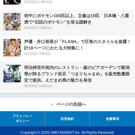
08月04日 14時00分
街中にポケモン100匹以上、立像は19匹 日本橋・八重
洲で“伝説のポケモン”を巡る謎解き
08月05日 15時55分
声優・井口裕香が「FLASH」で圧巻のスタイルを披露！
計18ページにわたる大特集に！
08月05日 7時00分
明治神宮外苑内のレストラン・森のビアガーデンで新潟
県が誇るブランド枝豆「つまりちゃまめ」を販売数量限
定で提供。えだまめ県の魅力を発信
08月05日 15時51分
ページの先頭へ
プライバシー
利用規約
免責事項
ポリシー
Copyright © 2026 GMO INSIGHT Inc. All Rights Reserved.