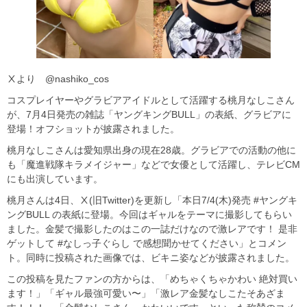
Ⅹより @nashiko_cos
コスプレイヤーやグラビアアイドルとして活躍する桃月なしこさん
が、7月4日発売の雑誌「ヤングキングBULL」の表紙、グラビアに
登場！オフショットが披露されました。
桃月なしこさんは愛知県出身の現在28歳。グラビアでの活動の他に
も「魔進戦隊キラメイジャー」などで女優として活躍し、テレビCM
にも出演しています。
桃月さんは4日、Ⅹ(旧Twitter)を更新し「本日7/4(木)発売 #ヤングキ
ングBULL の表紙に登場。今回はギャルをテーマに撮影してもらい
ました。金髪で撮影したのはこの一誌だけなので激レアです！ 是非
ゲットして #なしっ子ぐらし で感想聞かせてください」とコメン
ト。同時に投稿された画像では、ビキニ姿などが披露されました。
この投稿を見たファンの方からは、「めちゃくちゃかわい 絶対買い
ます！」「ギャル最強可愛い〜」「激レア金髪なしこたそあざま