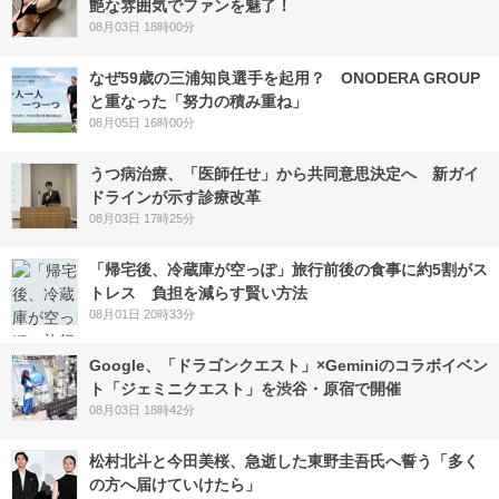
艶な雰囲気でファンを魅了！
08月03日 18時00分
なぜ59歳の三浦知良選手を起用？ ONODERA GROUP
と重なった「努力の積み重ね」
08月05日 16時00分
うつ病治療、「医師任せ」から共同意思決定へ 新ガイ
ドラインが示す診療改革
08月03日 17時25分
「帰宅後、冷蔵庫が空っぽ」旅行前後の食事に約5割がス
トレス 負担を減らす賢い方法
08月01日 20時33分
Google、「ドラゴンクエスト」×Geminiのコラボイベン
ト「ジェミニクエスト」を渋谷・原宿で開催
08月03日 18時42分
松村北斗と今田美桜、急逝した東野圭吾氏へ誓う「多く
の方へ届けていけたら」