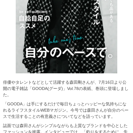
俳優やタレントなどとして活躍する森田剛さんが、7月16日より公
開の電子雑誌「GOODA(グーダ)」Vol.78の表紙、巻頭に登場しまし
た。
「GOODA」は手にするだけで毎日ちょっとハッピーな気持ちにな
れるライフスタイルWEBマガジン。今号では森田さんが自分のペー
スで生活することの有意義さについてなどを語っています。
誌面では森田さんがシンプルながらも上質なブランドを中心とした
ファッションを披露。インタビューでは、「釣りをするために、先