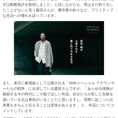
ずは船舶免許を取得しました」と話しながらも、実はまだ釣りをし
たことがないと笑う森田さんが、農作業や釣りなど、プリミティブ
な生活への憧れを語っています。
また、来月に劇場版として公開される「NHKスペシャル アナウンサ
ーたちの戦争」に出演している森田さんですが、「あらゆる情報が
錯綜する今の時代にこそ観てほしい作品。自分たちが犯した失敗を
描いている点は勇気がいることだと思いますし、実際に起こった出
来事をきちんと伝えることは意味があります 」と、作品についてコ
メントしています。