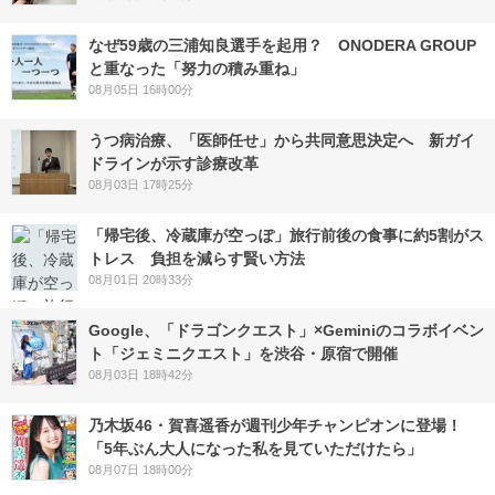
なぜ59歳の三浦知良選手を起用？ ONODERA GROUP
と重なった「努力の積み重ね」
08月05日 16時00分
うつ病治療、「医師任せ」から共同意思決定へ 新ガイ
ドラインが示す診療改革
08月03日 17時25分
「帰宅後、冷蔵庫が空っぽ」旅行前後の食事に約5割がス
トレス 負担を減らす賢い方法
08月01日 20時33分
Google、「ドラゴンクエスト」×Geminiのコラボイベン
ト「ジェミニクエスト」を渋谷・原宿で開催
08月03日 18時42分
乃木坂46・賀喜遥香が週刊少年チャンピオンに登場！
「5年ぶん大人になった私を見ていただけたら」
08月07日 18時00分