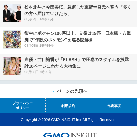
松村北斗と今田美桜、急逝した東野圭吾氏へ誓う「多く
の方へ届けていけたら」
08月04日 14時00分
街中にポケモン100匹以上、立像は19匹 日本橋・八重
洲で“伝説のポケモン”を巡る謎解き
08月05日 15時55分
声優・井口裕香が「FLASH」で圧巻のスタイルを披露！
計18ページにわたる大特集に！
08月05日 7時00分
ページの先頭へ
プライバシー
利用規約
免責事項
ポリシー
Copyright © 2026 GMO INSIGHT Inc. All Rights Reserved.