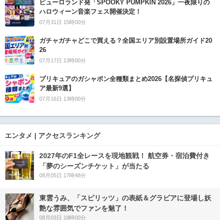
ピューロランド発「SPOOKY PUMPKIN 2026」一夜限りの
ハロウィーン音楽フェス開催決定！
07月31日 15時00分
ガチャガチャどこで買える？全国エリア別設置場所ガイド20
26
07月17日 13時00分
プリキュアのガシャポン全種類まとめ2026【名探偵プリキュ
ア最新9選】
07月16日 13時00分
エンタメ | アクセスランキング
2027年のF1全レースを現地観戦！ 航空券・宿泊費付き
「夢のシーズンチケット」が当たる
08月05日 17時48分
東雲うみ、「スピリッツ」の表紙＆グラビアに登場し妖
艶な雰囲気でファンを魅了！
08月03日 18時00分