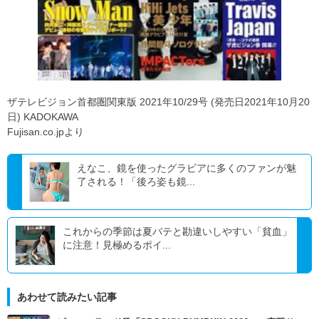
ザテレビジョン首都圏関東版 2021年10/29号 (発売日2021年10月20
日) KADOKAWA
Fujisan.co.jpより
えなこ、鏡を使ったグラビアに多くのファンが魅
了される！「後ろ姿も鏡...
これからの季節は夏バテと勘違いしやすい「貧血」
に注意！見極めるポイ...
あわせて読みたい記事