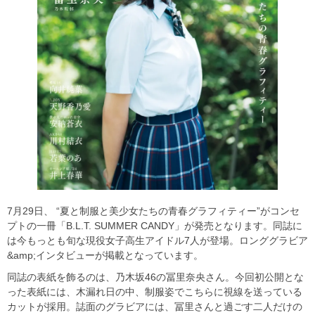
7月29日、 “夏と制服と美少女たちの青春グラフィティー”がコンセ
プトの一冊「B.L.T. SUMMER CANDY」が発売となります。同誌に
は今もっとも旬な現役女子高生アイドル7人が登場。ロンググラビア
&amp;インタビューが掲載となっています。
同誌の表紙を飾るのは、乃木坂46の冨里奈央さん。今回初公開とな
った表紙には、木漏れ日の中、制服姿でこちらに視線を送っている
カットが採用。誌面のグラビアには、冨里さんと過ごす二人だけの