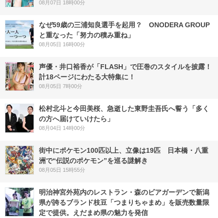
08月07日 18時00分
なぜ59歳の三浦知良選手を起用？ ONODERA GROUP
と重なった「努力の積み重ね」
08月05日 16時00分
声優・井口裕香が「FLASH」で圧巻のスタイルを披露！
計18ページにわたる大特集に！
08月05日 7時00分
松村北斗と今田美桜、急逝した東野圭吾氏へ誓う「多く
の方へ届けていけたら」
08月04日 14時00分
街中にポケモン100匹以上、立像は19匹 日本橋・八重
洲で“伝説のポケモン”を巡る謎解き
08月05日 15時55分
明治神宮外苑内のレストラン・森のビアガーデンで新潟
県が誇るブランド枝豆「つまりちゃまめ」を販売数量限
定で提供。えだまめ県の魅力を発信