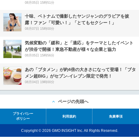
08月05日 15時51分
十味、ベトナムで撮影したヤンジャンのグラビアを披
露！ファン「可愛い！」「とてもセクシー！」
08月07日 15時00分
気候変動の「緩和」と「適応」をテーマとしたイベント
が渋谷で開催！東急不動産が様々な企業と協力
08月05日 15時56分
あの「ブタメン」が約4倍の大きさになって登場！「ブタ
メン超BIG」がセブン‐イレブン限定で発売！
08月04日 19時00分
ページの先頭へ
プライバシー
利用規約
免責事項
ポリシー
Copyright © 2026 GMO INSIGHT Inc. All Rights Reserved.