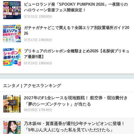
ピューロランド発「SPOOKY PUMPKIN 2026」一夜限りの
ハロウィーン音楽フェス開催決定！
07月31日 15時00分
ガチャガチャどこで買える？全国エリア別設置場所ガイド20
26
07月17日 13時00分
プリキュアのガシャポン全種類まとめ2026【名探偵プリキュ
ア最新9選】
07月16日 13時00分
エンタメ | アクセスランキング
2027年のF1全レースを現地観戦！ 航空券・宿泊費付き
「夢のシーズンチケット」が当たる
08月05日 17時48分
乃木坂46・賀喜遥香が週刊少年チャンピオンに登場！
「5年ぶん大人になった私を見ていただけたら」