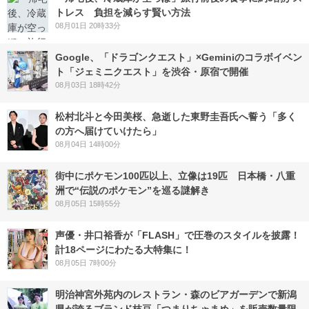
トレス 負担を減らす賢い方法
08月01日 20時33分
Google、「ドラゴンクエスト」×Geminiのコラボイベン
ト「ジェミニクエスト」を渋谷・原宿で開催
08月03日 18時42分
松村北斗と今田美桜、急逝した東野圭吾氏へ誓う「多く
の方へ届けていけたら」
08月04日 14時00分
街中にポケモン100匹以上、立像は19匹 日本橋・八重
洲で“伝説のポケモン”を巡る謎解き
08月05日 15時55分
声優・井口裕香が「FLASH」で圧巻のスタイルを披露！
計18ページにわたる大特集に！
08月05日 7時00分
明治神宮外苑内のレストラン・森のビアガーデンで新潟