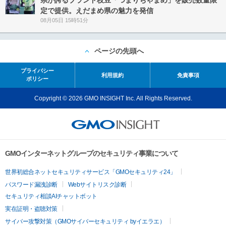
県が誇るブランド枝豆「つまりちゃまめ」を販売数量限
定で提供。えだまめ県の魅力を発信
08月05日 15時51分
ページの先頭へ
プライバシー
利用規約
免責事項
ポリシー
Copyright © 2026 GMO INSIGHT Inc. All Rights Reserved.
GMOインターネットグループのセキュリティ事業について
世界初総合ネットセキュリティサービス「GMOセキュリティ24」
パスワード漏洩診断
Webサイトリスク診断
セキュリティ相談AIチャットボット
実在証明・盗聴対策
サイバー攻撃対策（GMOサイバーセキュリティ byイエラエ）