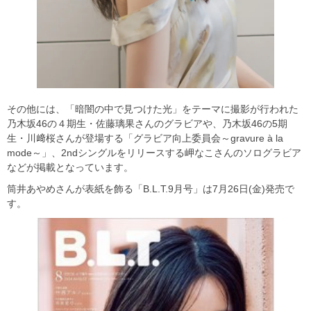
その他には、「暗闇の中で見つけた光」をテーマに撮影が行われた
乃木坂46の４期生・佐藤璃果さんのグラビアや、乃木坂46の5期
生・川﨑桜さんが登場する「グラビア向上委員会～gravure à la
mode～」、2ndシングルをリリースする岬なこさんのソログラビア
などが掲載となっています。
筒井あやめさんが表紙を飾る「B.L.T.9月号」は7月26日(金)発売で
す。