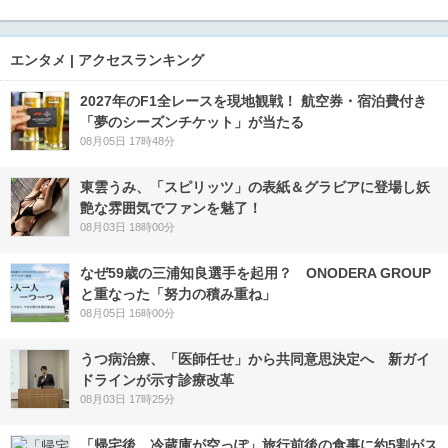
エンタメ | アクセスランキング
2027年のF1全レースを現地観戦！ 航空券・宿泊費付き
「夢のシーズンチケット」が当たる
08月05日 17時48分
東雲うみ、「スピリッツ」の表紙＆グラビアに登場し妖
艶な雰囲気でファンを魅了！
08月03日 18時00分
なぜ59歳の三浦知良選手を起用？ ONODERA GROUP
と重なった「努力の積み重ね」
08月05日 16時00分
うつ病治療、「医師任せ」から共同意思決定へ 新ガイ
ドラインが示す診療改革
08月03日 17時25分
「帰宅後、冷蔵庫が空っぽ」旅行前後の食事に約5割がス