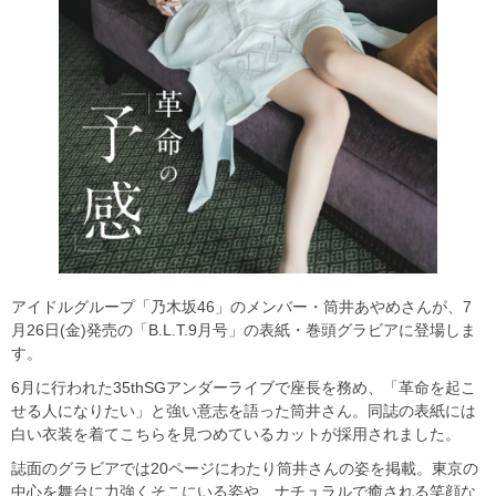
アイドルグループ「乃木坂46」のメンバー・筒井あやめさんが、7
月26日(金)発売の「B.L.T.9月号」の表紙・巻頭グラビアに登場しま
す。
6月に行われた35thSGアンダーライブで座長を務め、「革命を起こ
せる人になりたい」と強い意志を語った筒井さん。同誌の表紙には
白い衣装を着てこちらを見つめているカットが採用されました。
誌面のグラビアでは20ページにわたり筒井さんの姿を掲載。東京の
中心を舞台に力強くそこにいる姿や、ナチュラルで癒される笑顔な