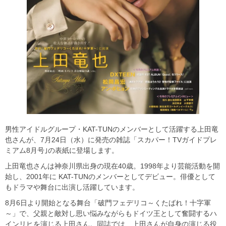
男性アイドルグループ・KAT-TUNのメンバーとして活躍する上田竜
也さんが、7月24日（水）に発売の雑誌「スカパー！TVガイドプレ
ミアム8月号｣の表紙に登場します。
上田竜也さんは神奈川県出身の現在40歳。1998年より芸能活動を開
始し、2001年に KAT-TUNのメンバーとしてデビュー。俳優として
もドラマや舞台に出演し活躍しています。
8月6日より開始となる舞台「破門フェデリコ～くたばれ！十字軍
～」で、父親と敵対し思い悩みながらもドイツ王として奮闘するハ
インリヒを演じる上田さん。同誌では、上田さんが自身の演じる役