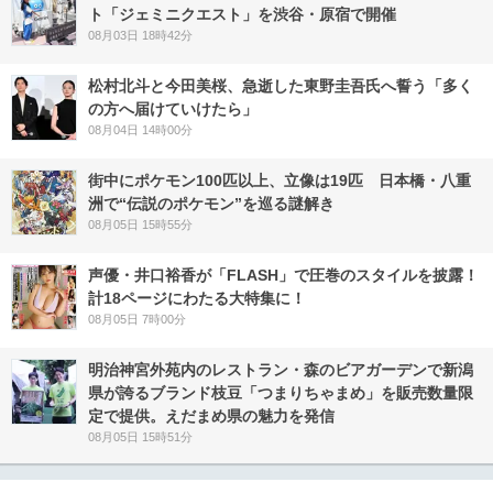
ト「ジェミニクエスト」を渋谷・原宿で開催
08月03日 18時42分
松村北斗と今田美桜、急逝した東野圭吾氏へ誓う「多く
の方へ届けていけたら」
08月04日 14時00分
街中にポケモン100匹以上、立像は19匹 日本橋・八重
洲で“伝説のポケモン”を巡る謎解き
08月05日 15時55分
声優・井口裕香が「FLASH」で圧巻のスタイルを披露！
計18ページにわたる大特集に！
08月05日 7時00分
明治神宮外苑内のレストラン・森のビアガーデンで新潟
県が誇るブランド枝豆「つまりちゃまめ」を販売数量限
定で提供。えだまめ県の魅力を発信
08月05日 15時51分