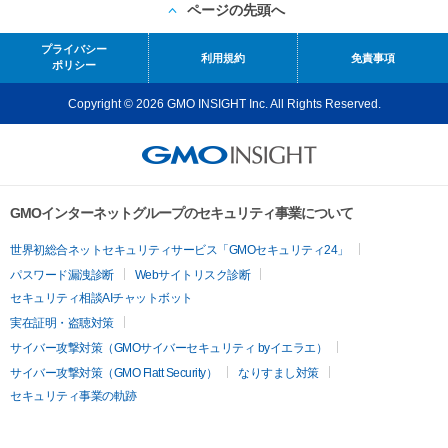
ページの先頭へ
プライバシー
利用規約
免責事項
ポリシー
Copyright © 2026 GMO INSIGHT Inc. All Rights Reserved.
GMOインターネットグループのセキュリティ事業について
世界初総合ネットセキュリティサービス「GMOセキュリティ24」
パスワード漏洩診断
Webサイトリスク診断
セキュリティ相談AIチャットボット
実在証明・盗聴対策
サイバー攻撃対策（GMOサイバーセキュリティ byイエラエ）
サイバー攻撃対策（GMO Flatt Security）
なりすまし対策
セキュリティ事業の軌跡