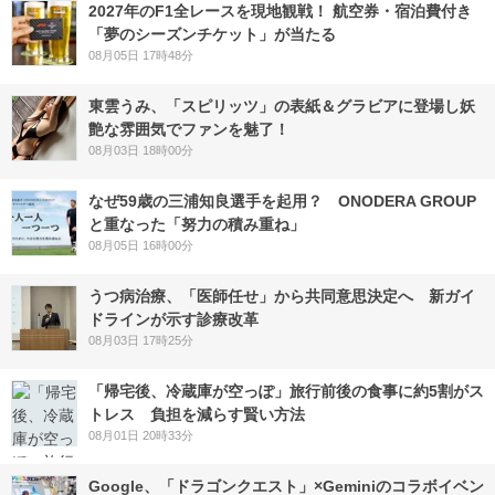
2027年のF1全レースを現地観戦！ 航空券・宿泊費付き
「夢のシーズンチケット」が当たる
08月05日 17時48分
東雲うみ、「スピリッツ」の表紙＆グラビアに登場し妖
艶な雰囲気でファンを魅了！
08月03日 18時00分
なぜ59歳の三浦知良選手を起用？ ONODERA GROUP
と重なった「努力の積み重ね」
08月05日 16時00分
うつ病治療、「医師任せ」から共同意思決定へ 新ガイ
ドラインが示す診療改革
08月03日 17時25分
「帰宅後、冷蔵庫が空っぽ」旅行前後の食事に約5割がス
トレス 負担を減らす賢い方法
08月01日 20時33分
Google、「ドラゴンクエスト」×Geminiのコラボイベン