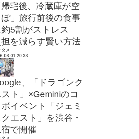
「帰宅後、冷蔵庫が空
っぽ」旅行前後の食事
に約5割がストレス
負担を減らす賢い方法
ンタメ
6-08-01 20:33
oogle、「ドラゴンク
スト」×Geminiのコ
ラボイベント「ジェミ
ニクエスト」を渋谷・
原宿で開催
ンタメ