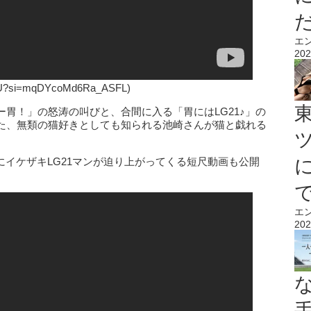
エ
202
R4U?si=mqDYcoMd6Ra_ASFL)
胃！」の怒涛の叫びと、合間に入る「胃にはLG21♪」の
た、無類の猫好きとしても知られる池崎さんが猫と戯れる
共にイケザキLG21マンが迫り上がってくる短尺動画も公開
エ
202