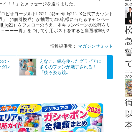
ーイ！！」とメッセージを送りました。
202
オヨーグルトLG21（@meiji_lg21）X公式アカウント
」（4個引換券）が抽選で210名様に当たるキャンペー
iji_lg21）をフォローのうえ、本キャンペーンの投稿をリ
ェェーーー胃」をつけて引用ポストをすると当選確率が2
情報提供元：
マガジンサミット
3つのテ
えなこ、鏡を使ったグラビアに
ーダレ
多くのファンが魅了される！
エ
「後ろ姿も鏡...
202