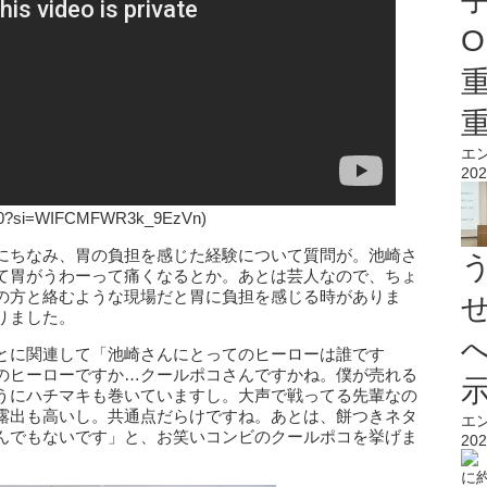
O
エ
202
Su0?si=WIFCMFWR3k_9EzVn)
にちなみ、胃の負担を感じた経験について質問が。池崎さ
て胃がうわーって痛くなるとか。あとは芸人なので、ちょ
の方と絡むような現場だと胃に負担を感じる時がありま
りました。
とに関連して「池崎さんにとってのヒーローは誰です
のヒーローですか…クールポコさんですかね。僕が売れる
うにハチマキも巻いていますし。大声で戦ってる先輩なの
露出も高いし。共通点だらけですね。あとは、餅つきネタ
エ
んでもないです」と、お笑いコンビのクールポコを挙げま
202