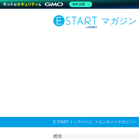
無料診断
マガジン
E START トップページ
>
エンタメ
>
マガジン
総合