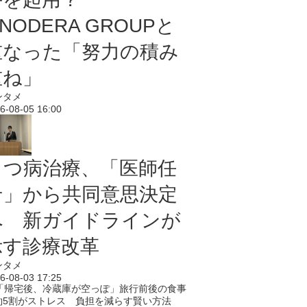
NODERA GROUPと
重なった「努力の積み
重ね」
ンタメ
6-08-05 16:00
うつ病治療、「医師任
せ」から共同意思決定
へ 新ガイドラインが
示す診療改革
ンタメ
6-08-03 17:25