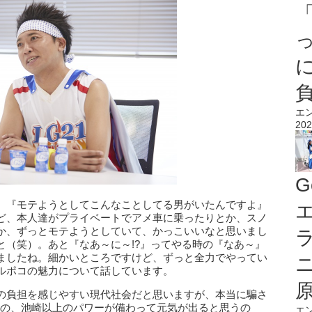
エ
202
G
、『モテようとしてこんなことしてる男がいたんですよ』
エ
ど、本人達がプライベートでアメ車に乗ったりとか、スノ
か、ずっとモテようとしていて、かっこいいなと思いまし
と（笑）。あと『なあ～に～!?』ってやる時の『なあ～』
ましたね。細かいところですけど、ずっと全力でやってい
ルポコの魅力について話しています。
の負担を感じやすい現代社会だと思いますが、本当に騙さ
いの、池崎以上のパワーが備わって元気が出ると思うの
エ