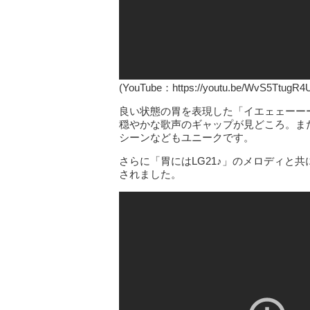
(YouTube：https://youtu.be/WvS5Ttug
良い状態の胃を表現した「イエェェーーー
穏やかな歌声のギャップが見どころ。ま
シーンなどもユニークです。
さらに「胃にはLG21♪」のメロディと
されました。