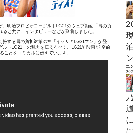
2
、明治プロビオヨーグルトLG21のウェブ動画「胃の負
されると共に、インタビューなどが到着しました。
扮する胃の負担対策の神「イケザキLG21マン」が登
トLG21」の魅力を伝えるべく、LG21乳酸菌が“空前
あることをコミカルに伝えています。
エ
202