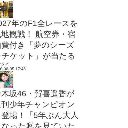
027年のF1全レースを
現地観戦！ 航空券・宿
泊費付き「夢のシーズ
ンチケット」が当たる
ンタメ
6-08-05 17:48
乃木坂46・賀喜遥香が
週刊少年チャンピオン
に登場！「5年ぶん大人
になった私を見ていた