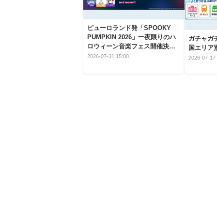
ピューロランド発「SPOOKY
PUMPKIN 2026」一夜限りのハ
ガチャガ
ロウィーン音楽フェス開催決
国エリア別
定！
2026-07-31 15:00
2026-07-17 