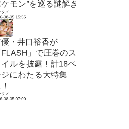
ポケモン”を巡る謎解き
ンタメ
6-08-05 15:55
声優・井口裕香が
「FLASH」で圧巻のス
タイルを披露！計18ペ
ージにわたる大特集
に！
ンタメ
6-08-05 07:00