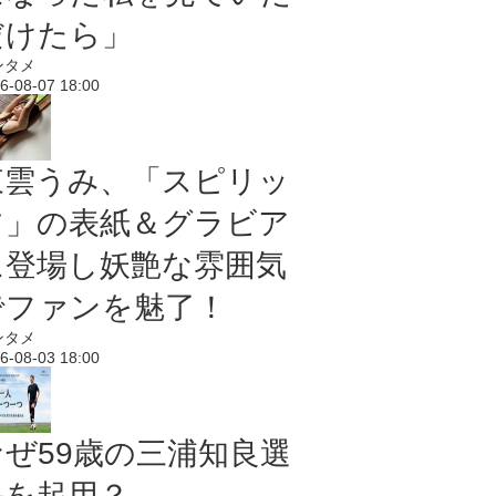
だけたら」
ンタメ
6-08-07 18:00
東雲うみ、「スピリッ
ツ」の表紙＆グラビア
に登場し妖艶な雰囲気
でファンを魅了！
ンタメ
6-08-03 18:00
なぜ59歳の三浦知良選
手を起用？