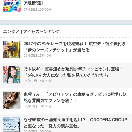
ア最新9選】
07月16日 13時00分
エンタメ | アクセスランキング
2027年のF1全レースを現地観戦！ 航空券・宿泊費付き
「夢のシーズンチケット」が当たる
08月05日 17時48分
乃木坂46・賀喜遥香が週刊少年チャンピオンに登場！
「5年ぶん大人になった私を見ていただけたら」
08月07日 18時00分
東雲うみ、「スピリッツ」の表紙＆グラビアに登場し妖
艶な雰囲気でファンを魅了！
08月03日 18時00分
なぜ59歳の三浦知良選手を起用？ ONODERA GROUP
と重なった「努力の積み重ね」
08月05日 16時00分