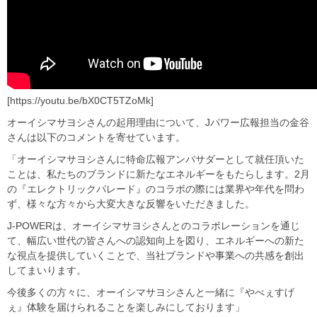
[https://youtu.be/bX0CT5TZoMk]
オーイシマサヨシさんの起用理由について、Jパワー広報担当の金谷
さんは以下のコメントを寄せています。
「オーイシマサヨシさんに特命広報アンバサダーとして就任頂いた
ことは、私たちのブランドに新たなエネルギーをもたらします。2月
の『エレクトリックパレード』のコラボの際には業界や年代を問わ
ず、様々な方々から大変大きな反響をいただきました。
J-POWERは、オーイシマサヨシさんとのコラボレーションを通じ
て、幅広い世代の皆さんへの認知向上を図り、エネルギーへの新た
な視点を提供していくことで、当社ブランドや事業への共感を創出
してまいります。
今後多くの方々に、オーイシマサヨシさんと一緒に『やべぇすげ
ぇ』体験を届けられることを楽しみにしております」