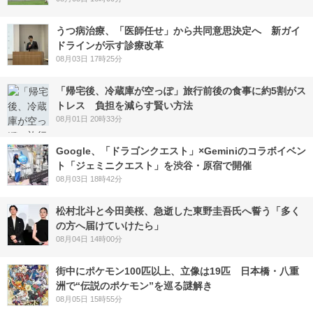
うつ病治療、「医師任せ」から共同意思決定へ 新ガイ
ドラインが示す診療改革
08月03日 17時25分
「帰宅後、冷蔵庫が空っぽ」旅行前後の食事に約5割がス
トレス 負担を減らす賢い方法
08月01日 20時33分
Google、「ドラゴンクエスト」×Geminiのコラボイベン
ト「ジェミニクエスト」を渋谷・原宿で開催
08月03日 18時42分
松村北斗と今田美桜、急逝した東野圭吾氏へ誓う「多く
の方へ届けていけたら」
08月04日 14時00分
街中にポケモン100匹以上、立像は19匹 日本橋・八重
洲で“伝説のポケモン”を巡る謎解き
08月05日 15時55分