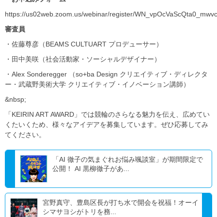
https://us02web.zoom.us/webinar/register/WN_vpOcVaScQta0_mwvc
審査員
・佐藤尊彦（BEAMS CULTUART プロデューサー）
・田中美咲（社会活動家・ソーシャルデザイナー）
・Alex Sonderegger （so+ba Design クリエイティブ・ディレクタ
ー・武蔵野美術大学 クリエイティブ・イノベーション講師）
&nbsp;
「KEIRIN ART AWARD」では競輪のさらなる魅力を伝え、広めてい
くたいくため、様々なアイデアを募集しています。ぜひ応募してみ
てください。
「AI 徹子の気まぐれお悩み颯談室」が期間限定で
公開！ AI 黒柳徹子があ...
宮野真守、豊島区長が打ち水で開会を祝福！オーイ
シマサヨシがトリを務...