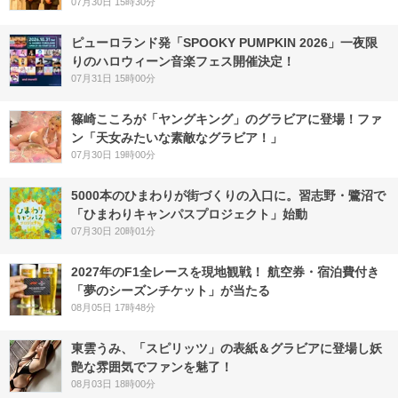
07月30日 15時30分
ピューロランド発「SPOOKY PUMPKIN 2026」一夜限
りのハロウィーン音楽フェス開催決定！
07月31日 15時00分
篠崎こころが「ヤングキング」のグラビアに登場！ファ
ン「天女みたいな素敵なグラビア！」
07月30日 19時00分
5000本のひまわりが街づくりの入口に。習志野・鷺沼で
「ひまわりキャンパスプロジェクト」始動
07月30日 20時01分
2027年のF1全レースを現地観戦！ 航空券・宿泊費付き
「夢のシーズンチケット」が当たる
08月05日 17時48分
東雲うみ、「スピリッツ」の表紙＆グラビアに登場し妖
艶な雰囲気でファンを魅了！
08月03日 18時00分