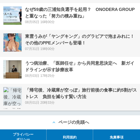
なぜ59歳の三浦知良選手を起用？ ONODERA GROUP
と重なった「努力の積み重ね」
08月05日 16時00分
東雲うみが「ヤングキング」のグラビアで泡まみれに！
その他のPPEメンバーも登場！
07月31日 19時00分
うつ病治療、「医師任せ」から共同意思決定へ 新ガイ
ドラインが示す診療改革
08月03日 17時25分
「帰宅後、冷蔵庫が空っぽ」旅行前後の食事に約5割がス
トレス 負担を減らす賢い方法
08月01日 20時33分
ページの先頭へ
プライバシー
利用規約
免責事項
ポリシー