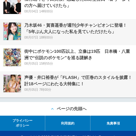
の方へ届けていけたら」
08月04日 14時00分
乃木坂46・賀喜遥香が週刊少年チャンピオンに登場！
「5年ぶん大人になった私を見ていただけたら」
08月07日 18時00分
街中にポケモン100匹以上、立像は19匹 日本橋・八重
洲で“伝説のポケモン”を巡る謎解き
08月05日 15時55分
声優・井口裕香が「FLASH」で圧巻のスタイルを披露！
計18ページにわたる大特集に！
08月05日 7時00分
ページの先頭へ
プライバシー
利用規約
免責事項
ポリシー