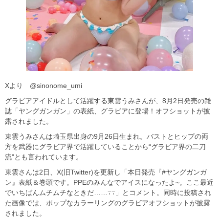
Xより @sinonome_umi
グラビアアイドルとして活躍する東雲うみさんが、8月2日発売の雑
誌「ヤングガンガン」の表紙、グラビアに登場！オフショットが披
露されました。
東雲うみさんは埼玉県出身の9月26日生まれ。バストとヒップの両
方を武器にグラビア界で活躍していることから“グラビア界の二刀
流”とも言われています。
東雲さんは2日、X(旧Twitter)を更新し「本日発売『#ヤングガンガ
ン』表紙＆巻頭です。PPEのみんなでアイスになったよ~。ここ最近
でいちばんムチムチなときだ……߹߹」とコメント。同時に投稿され
た画像では、ポップなカラーリングのグラビアオフショットが披露
されました。