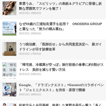
東雲うみ、「スピリッツ」の表紙＆グラビアに登場し妖
艶な雰囲気でファンを魅了！
08月03日 18時00分
なぜ59歳の三浦知良選手を起用？ ONODERA GROUP
と重なった「努力の積み重ね」
08月05日 16時00分
うつ病治療、「医師任せ」から共同意思決定へ 新ガイ
ドラインが示す診療改革
08月03日 17時25分
「帰宅後、冷蔵庫が空っぽ」旅行前後の食事に約5割がス
トレス 負担を減らす賢い方法
08月01日 20時33分
Google、「ドラゴンクエスト」×Geminiのコラボイベン
ト「ジェミニクエスト」を渋谷・原宿で開催
08月03日 18時42分
松村北斗と今田美桜、急逝した東野圭吾氏へ誓う「多く