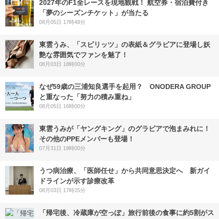
2027年のF1全レースを現地観戦！ 航空券・宿泊費付き
「夢のシーズンチケット」が当たる
08月05日 17時48分
東雲うみ、「スピリッツ」の表紙＆グラビアに登場し妖
艶な雰囲気でファンを魅了！
08月03日 18時00分
なぜ59歳の三浦知良選手を起用？ ONODERA GROUP
と重なった「努力の積み重ね」
08月05日 16時00分
東雲うみが「ヤングキング」のグラビアで泡まみれに！
その他のPPEメンバーも登場！
07月31日 19時00分
うつ病治療、「医師任せ」から共同意思決定へ 新ガイ
ドラインが示す診療改革
08月03日 17時25分
「帰宅後、冷蔵庫が空っぽ」旅行前後の食事に約5割がス