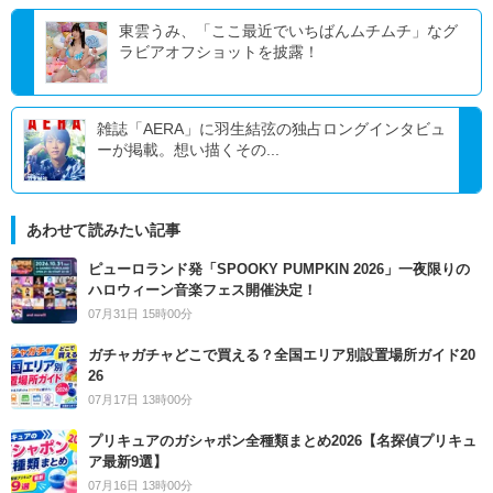
東雲うみ、「ここ最近でいちばんムチムチ」なグ
ラビアオフショットを披露！
雑誌「AERA」に羽生結弦の独占ロングインタビュ
ーが掲載。想い描くその...
あわせて読みたい記事
ピューロランド発「SPOOKY PUMPKIN 2026」一夜限りの
ハロウィーン音楽フェス開催決定！
07月31日 15時00分
ガチャガチャどこで買える？全国エリア別設置場所ガイド20
26
07月17日 13時00分
プリキュアのガシャポン全種類まとめ2026【名探偵プリキュ
ア最新9選】
07月16日 13時00分