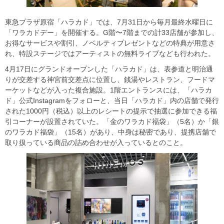
東急プラザ原宿「ハラカド」では、7月31日から毎月最終水曜日に
「ワラカドデー」を開催する。G階〜7階までの計33店舗が参加し、
お得なサービスや割引、ノベルティプレゼントなどの特典が用意さ
れ、特設ステージではアーティストの無料ライブなども行われた。
4月17日にグランドオープンした「ハラカド」は、表参道と明治通
りが交差する神宮前交差点に位置し、銭湯やレストラン、フードマ
ーケットなどが入った複合施設。1階エントランスには、「ハラカ
ド」公式Instagramをフォローと、当日「ハラカド」内の店舗で発行
された1000円（税込）以上のレシートの提示で抽選に参加できる福
引コーナーが設置されていた。「金のワラカド福袋」（5名）か「銀
のワラカド福袋」（15名）があり、中身は秘密であり、提携店舗で
取り扱っている商品の詰め合わせが入っているとのこと。