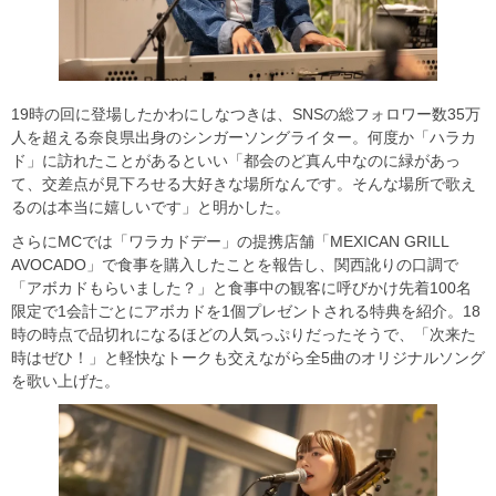
19時の回に登場したかわにしなつきは、SNSの総フォロワー数35万
人を超える奈良県出身のシンガーソングライター。何度か「ハラカ
ド」に訪れたことがあるといい「都会のど真ん中なのに緑があっ
て、交差点が見下ろせる大好きな場所なんです。そんな場所で歌え
るのは本当に嬉しいです」と明かした。
さらにMCでは「ワラカドデー」の提携店舗「MEXICAN GRILL
AVOCADO」で食事を購入したことを報告し、関西訛りの口調で
「アボカドもらいました？」と食事中の観客に呼びかけ先着100名
限定で1会計ごとにアボカドを1個プレゼントされる特典を紹介。18
時の時点で品切れになるほどの人気っぷりだったそうで、「次来た
時はぜひ！」と軽快なトークも交えながら全5曲のオリジナルソング
を歌い上げた。