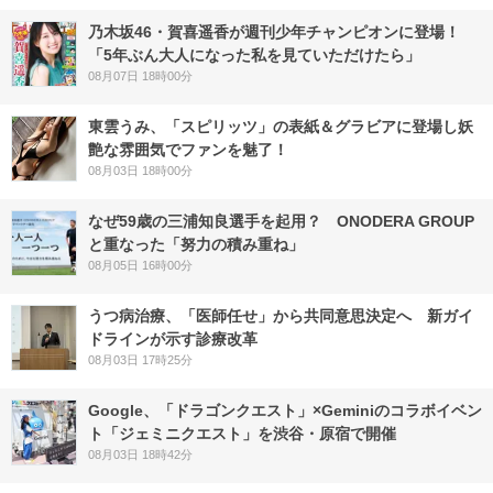
乃木坂46・賀喜遥香が週刊少年チャンピオンに登場！
「5年ぶん大人になった私を見ていただけたら」
08月07日 18時00分
東雲うみ、「スピリッツ」の表紙＆グラビアに登場し妖
艶な雰囲気でファンを魅了！
08月03日 18時00分
なぜ59歳の三浦知良選手を起用？ ONODERA GROUP
と重なった「努力の積み重ね」
08月05日 16時00分
うつ病治療、「医師任せ」から共同意思決定へ 新ガイ
ドラインが示す診療改革
08月03日 17時25分
Google、「ドラゴンクエスト」×Geminiのコラボイベン
ト「ジェミニクエスト」を渋谷・原宿で開催
08月03日 18時42分