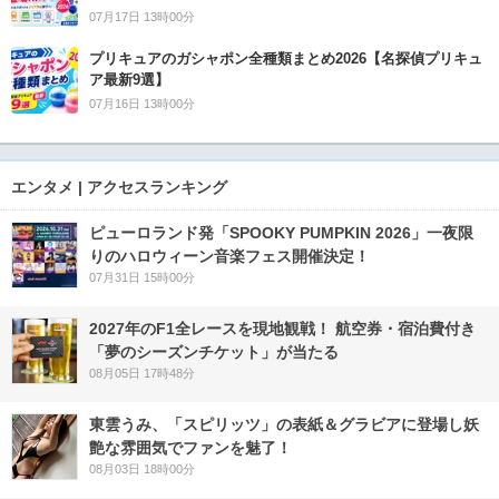
07月17日 13時00分
プリキュアのガシャポン全種類まとめ2026【名探偵プリキュ
ア最新9選】
07月16日 13時00分
エンタメ | アクセスランキング
ピューロランド発「SPOOKY PUMPKIN 2026」一夜限
りのハロウィーン音楽フェス開催決定！
07月31日 15時00分
2027年のF1全レースを現地観戦！ 航空券・宿泊費付き
「夢のシーズンチケット」が当たる
08月05日 17時48分
東雲うみ、「スピリッツ」の表紙＆グラビアに登場し妖
艶な雰囲気でファンを魅了！
08月03日 18時00分