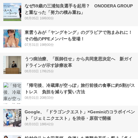
なぜ59歳の三浦知良選手を起用？ ONODERA GROUP
と重なった「努力の積み重ね」
08月05日 16時00分
東雲うみが「ヤングキング」のグラビアで泡まみれに！
その他のPPEメンバーも登場！
07月31日 19時00分
うつ病治療、「医師任せ」から共同意思決定へ 新ガイ
ドラインが示す診療改革
08月03日 17時25分
「帰宅後、冷蔵庫が空っぽ」旅行前後の食事に約5割がス
トレス 負担を減らす賢い方法
08月01日 20時33分
Google、「ドラゴンクエスト」×Geminiのコラボイベン
ト「ジェミニクエスト」を渋谷・原宿で開催
08月03日 18時42分