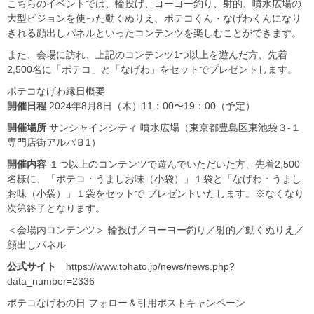
こちらのイベントでは、輪投げ、ヨーヨー釣り、射的、噴水広場の
大型ビジョンを使った動くぬりえ、ポテコくん・なげわくんになり
きれる顔出しパネルといったコンテンツを楽しむことができます。
また、会場に訪れ、上記のコンテンツ1つ以上を遊んだ方、先着
2,500名に「ポテコ」と「なげわ」をセットでプレゼントします。
ポテコなげわ縁日概要
開催日程
2024年8月8日（木）11：00〜19：00（予定）
開催場所
サンシャインシティ 噴水広場（東京都豊島区東池袋３-１
専門店街アルパＢ1）
開催内容
１つ以上のコンテンツで遊んでいただいた方、先着2,500
名様に、「ポテコ・うましお味（小袋）」１袋と「なげわ・うまし
お味（小袋）」１袋をセットで プレゼントいたします。※なくなり
次第終了となります。
＜会場内コンテンツ＞ 輪投げ／ヨーヨー釣り／射的／動くぬりえ／
顔出しパネル
公式サイト
https://www.tohato.jp/news/news.php?
data_number=2336
ポテコなげわの日 フォロー＆引用ポストキャンペーン