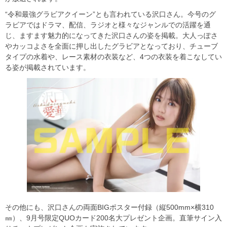
“令和最強グラビアクイーン”とも言われている沢口さん。今号のグ
ラビアではドラマ、配信、ラジオと様々なジャンルでの活躍を通
じ、ますます魅力的になってきた沢口さんの姿を掲載。大人っぽさ
やカッコよさを全面に押し出したグラビアとなっており、チューブ
タイプの水着や、レース素材の衣装など、4つの衣装を着こなしてい
る姿が掲載されています。
その他にも、沢口さんの両面BIGポスター付録（縦500mm×横310
㎜）、9月号限定QUOカード200名大プレゼント企画。直筆サイン入