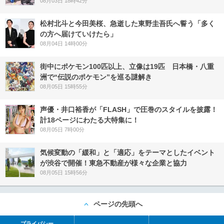
08月03日 18時42分
松村北斗と今田美桜、急逝した東野圭吾氏へ誓う「多く
の方へ届けていけたら」
08月04日 14時00分
街中にポケモン100匹以上、立像は19匹 日本橋・八重
洲で“伝説のポケモン”を巡る謎解き
08月05日 15時55分
声優・井口裕香が「FLASH」で圧巻のスタイルを披露！
計18ページにわたる大特集に！
08月05日 7時00分
気候変動の「緩和」と「適応」をテーマとしたイベント
が渋谷で開催！東急不動産が様々な企業と協力
08月05日 15時56分
ページの先頭へ
プライバシー