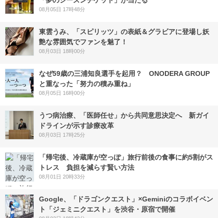
08月05日 17時48分
東雲うみ、「スピリッツ」の表紙＆グラビアに登場し妖
艶な雰囲気でファンを魅了！
08月03日 18時00分
なぜ59歳の三浦知良選手を起用？ ONODERA GROUP
と重なった「努力の積み重ね」
08月05日 16時00分
うつ病治療、「医師任せ」から共同意思決定へ 新ガイ
ドラインが示す診療改革
08月03日 17時25分
「帰宅後、冷蔵庫が空っぽ」旅行前後の食事に約5割がス
トレス 負担を減らす賢い方法
08月01日 20時33分
Google、「ドラゴンクエスト」×Geminiのコラボイベン
ト「ジェミニクエスト」を渋谷・原宿で開催