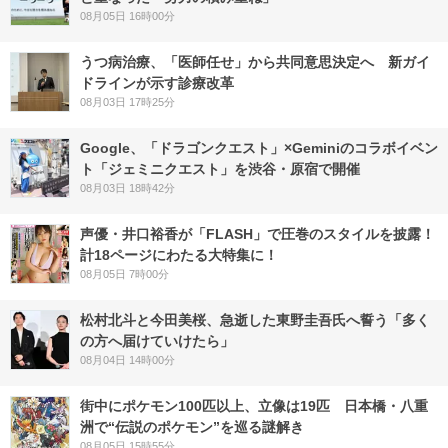
08月05日 16時00分
うつ病治療、「医師任せ」から共同意思決定へ 新ガイ
ドラインが示す診療改革
08月03日 17時25分
Google、「ドラゴンクエスト」×Geminiのコラボイベン
ト「ジェミニクエスト」を渋谷・原宿で開催
08月03日 18時42分
声優・井口裕香が「FLASH」で圧巻のスタイルを披露！
計18ページにわたる大特集に！
08月05日 7時00分
松村北斗と今田美桜、急逝した東野圭吾氏へ誓う「多く
の方へ届けていけたら」
08月04日 14時00分
街中にポケモン100匹以上、立像は19匹 日本橋・八重
洲で“伝説のポケモン”を巡る謎解き
08月05日 15時55分