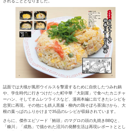
されることとなりました。
誌面では大槻が風邪ウイルスを撃退するために自炊したつみれ鍋
や、学生時代に行きつけだった町中華「大刻屋」で食べたカニチャ
ーハン、そしてオムレツライスなど、漫画本編に出てきたレシピを
忠実に再現。その他にも鉄人黒服・柳内の鶏そぼろ茶漬けから、大
根の葉っぱのふりかけまで35品のレシピが収録されています。
さらに、傑作エピソード「鮪頭」のマグロの頭の丸焼きBBQと、
「糠川」「成熟」で描かれた沼川の発酵生活は再現レポートととし