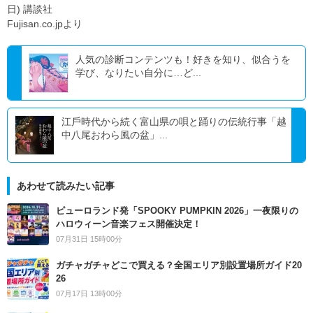
日) 講談社
Fujisan.co.jpより
人気の診断コンテンツも！好きを知り、似合うを
学び、なりたい自分に…ど...
江⼾時代から続く富山県の唄と踊りの伝統行事「越
中⼋尾おわら⾵の盆」...
あわせて読みたい記事
ピューロランド発「SPOOKY PUMPKIN 2026」一夜限りの
ハロウィーン音楽フェス開催決定！
07月31日 15時00分
ガチャガチャどこで買える？全国エリア別設置場所ガイド20
26
07月17日 13時00分