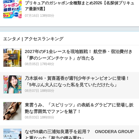
プリキュアのガシャポン全種類まとめ2026【名探偵プリキュ
ア最新9選】
07月16日 13時00分
エンタメ | アクセスランキング
2027年のF1全レースを現地観戦！ 航空券・宿泊費付き
「夢のシーズンチケット」が当たる
08月05日 17時48分
乃木坂46・賀喜遥香が週刊少年チャンピオンに登場！
「5年ぶん大人になった私を見ていただけたら」
08月07日 18時00分
東雲うみ、「スピリッツ」の表紙＆グラビアに登場し妖
艶な雰囲気でファンを魅了！
08月03日 18時00分
なぜ59歳の三浦知良選手を起用？ ONODERA GROUP
と重なった「努力の積み重ね」