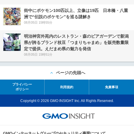
街中にポケモン100匹以上、立像は19匹 日本橋・八重
洲で“伝説のポケモン”を巡る謎解き
08月05日 15時55分
明治神宮外苑内のレストラン・森のビアガーデンで新潟
県が誇るブランド枝豆「つまりちゃまめ」を販売数量限
定で提供。えだまめ県の魅力を発信
08月05日 15時51分
ページの先頭へ
プライバシー
利用規約
免責事項
ポリシー
Copyright © 2026 GMO INSIGHT Inc. All Rights Reserved.
GMOインターネットグループのセキュリティ事業について