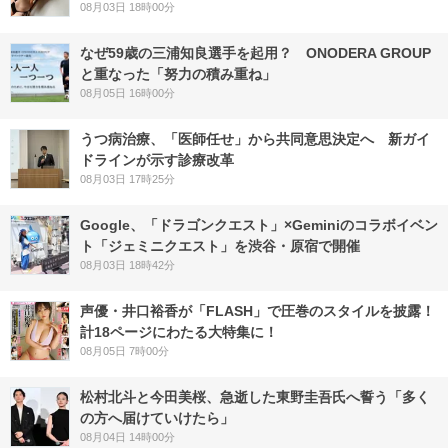
08月03日 18時00分
なぜ59歳の三浦知良選手を起用？ ONODERA GROUP
と重なった「努力の積み重ね」
08月05日 16時00分
うつ病治療、「医師任せ」から共同意思決定へ 新ガイ
ドラインが示す診療改革
08月03日 17時25分
Google、「ドラゴンクエスト」×Geminiのコラボイベン
ト「ジェミニクエスト」を渋谷・原宿で開催
08月03日 18時42分
声優・井口裕香が「FLASH」で圧巻のスタイルを披露！
計18ページにわたる大特集に！
08月05日 7時00分
松村北斗と今田美桜、急逝した東野圭吾氏へ誓う「多く
の方へ届けていけたら」
08月04日 14時00分