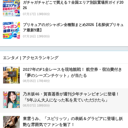
ガチャガチャどこで買える？全国エリア別設置場所ガイド20
26
07月17日 13時00分
プリキュアのガシャポン全種類まとめ2026【名探偵プリキュ
ア最新9選】
07月16日 13時00分
エンタメ | アクセスランキング
2027年のF1全レースを現地観戦！ 航空券・宿泊費付き
「夢のシーズンチケット」が当たる
08月05日 17時48分
乃木坂46・賀喜遥香が週刊少年チャンピオンに登場！
「5年ぶん大人になった私を見ていただけたら」
08月07日 18時00分
東雲うみ、「スピリッツ」の表紙＆グラビアに登場し妖
艶な雰囲気でファンを魅了！