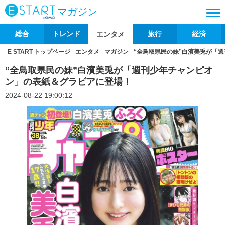
マガジン
総合
トレンド
旅行
経済
エンタメ
E START トップページ
エンタメ
マガジン
“全鳥取県民の妹”白濱美兎が「
“全鳥取県民の妹”白濱美兎が「週刊少年チャンピオ
ン」の表紙＆グラビアに登場！
2024-08-22 19:00:12