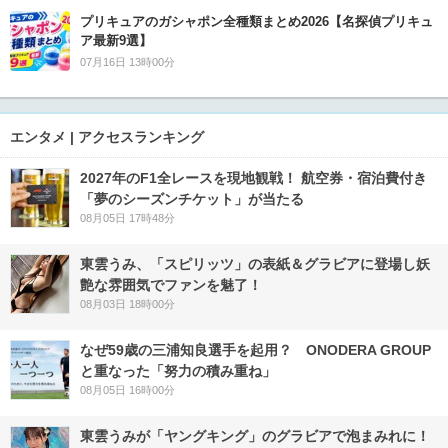
プリキュアのガシャポン全種類まとめ2026【名探偵プリキュ
ア最新9選】
07月16日 13時00分
エンタメ | アクセスランキング
2027年のF1全レースを現地観戦！ 航空券・宿泊費付き
「夢のシーズンチケット」が当たる
08月05日 17時48分
東雲うみ、「スピリッツ」の表紙＆グラビアに登場し妖
艶な雰囲気でファンを魅了！
08月03日 18時00分
なぜ59歳の三浦知良選手を起用？ ONODERA GROUP
と重なった「努力の積み重ね」
08月05日 16時00分
東雲うみが「ヤングキング」のグラビアで泡まみれに！