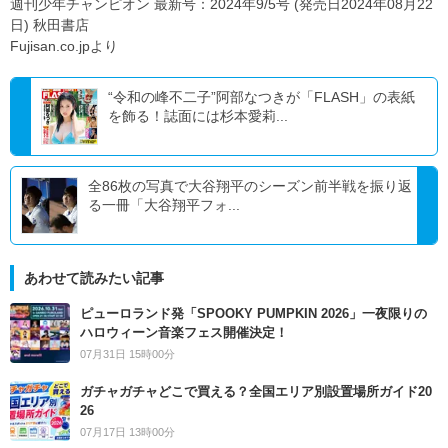
週刊少年チャンピオン 最新号：2024年9/5号 (発売日2024年08月22
日) 秋田書店
Fujisan.co.jpより
“令和の峰不二子”阿部なつきが「FLASH」の表紙
を飾る！誌面には杉本愛莉...
全86枚の写真で大谷翔平のシーズン前半戦を振り返
る一冊「大谷翔平フォ...
あわせて読みたい記事
ピューロランド発「SPOOKY PUMPKIN 2026」一夜限りの
ハロウィーン音楽フェス開催決定！
07月31日 15時00分
ガチャガチャどこで買える？全国エリア別設置場所ガイド20
26
07月17日 13時00分