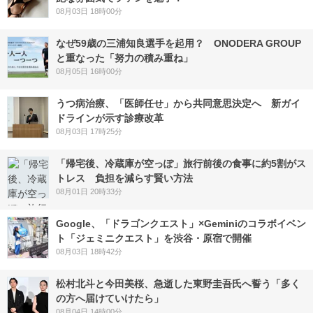
08月03日 18時00分
なぜ59歳の三浦知良選手を起用？ ONODERA GROUP
と重なった「努力の積み重ね」
08月05日 16時00分
うつ病治療、「医師任せ」から共同意思決定へ 新ガイ
ドラインが示す診療改革
08月03日 17時25分
「帰宅後、冷蔵庫が空っぽ」旅行前後の食事に約5割がス
トレス 負担を減らす賢い方法
08月01日 20時33分
Google、「ドラゴンクエスト」×Geminiのコラボイベン
ト「ジェミニクエスト」を渋谷・原宿で開催
08月03日 18時42分
松村北斗と今田美桜、急逝した東野圭吾氏へ誓う「多く
の方へ届けていけたら」
08月04日 14時00分