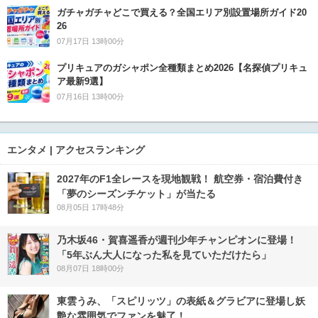
ガチャガチャどこで買える？全国エリア別設置場所ガイド20
26
07月17日 13時00分
プリキュアのガシャポン全種類まとめ2026【名探偵プリキュ
ア最新9選】
07月16日 13時00分
エンタメ | アクセスランキング
2027年のF1全レースを現地観戦！ 航空券・宿泊費付き
「夢のシーズンチケット」が当たる
08月05日 17時48分
乃木坂46・賀喜遥香が週刊少年チャンピオンに登場！
「5年ぶん大人になった私を見ていただけたら」
08月07日 18時00分
東雲うみ、「スピリッツ」の表紙＆グラビアに登場し妖
艶な雰囲気でファンを魅了！