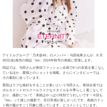
アイドルグループ「乃木坂46」のメンバー・与田祐希さんが、8 月
30日(金)発売の雑誌「bis」2024年秋号の表紙に登場します。
同誌では、与田さんが巻頭ファッション企画で6つの衣装を着こなし
ているほか、愛猫とのショットを掲載。さらにインタビューでは、
その素顔に迫っています。
普段はラフな格好をすることが多いという与田さん。巻頭企画では
ポルカドットやスクールライクなスタイルを今季らしく着こなして
おり、撮影について「表紙はやっぱり特別でうれしいです！今回も
『bis』って感じの撮影で、非日常感が楽しかったです。表紙のドッ
ト柄の服がすごく印象に残っています」とコメントしています。