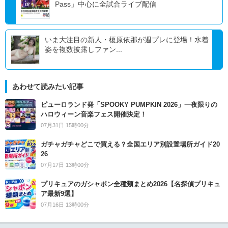
Pass」中心に全試合ライブ配信
いま大注目の新人・榎原依那が週プレに登場！水着
姿を複数披露しファン...
あわせて読みたい記事
ピューロランド発「SPOOKY PUMPKIN 2026」一夜限りの
ハロウィーン音楽フェス開催決定！
07月31日 15時00分
ガチャガチャどこで買える？全国エリア別設置場所ガイド20
26
07月17日 13時00分
プリキュアのガシャポン全種類まとめ2026【名探偵プリキュ
ア最新9選】
07月16日 13時00分