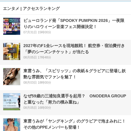
エンタメ | アクセスランキング
ピューロランド発「SPOOKY PUMPKIN 2026」一夜限
りのハロウィーン音楽フェス開催決定！
07月31日 15時00分
2027年のF1全レースを現地観戦！ 航空券・宿泊費付き
「夢のシーズンチケット」が当たる
08月05日 17時48分
東雲うみ、「スピリッツ」の表紙＆グラビアに登場し妖
艶な雰囲気でファンを魅了！
08月03日 18時00分
なぜ59歳の三浦知良選手を起用？ ONODERA GROUP
と重なった「努力の積み重ね」
08月05日 16時00分
東雲うみが「ヤングキング」のグラビアで泡まみれに！
その他のPPEメンバーも登場！