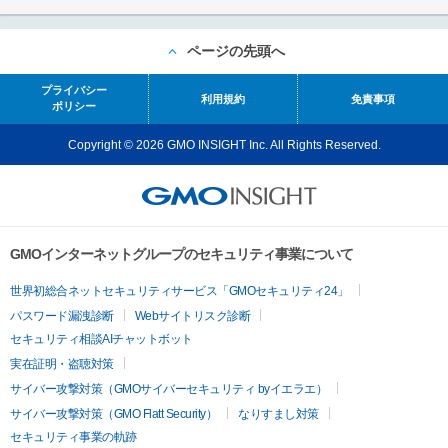
ページの先頭へ
プライバシー
利用規約
免責事項
ポリシー
Copyright © 2026 GMO INSIGHT Inc. All Rights Reserved.
GMOインターネットグループのセキュリティ事業について
世界初総合ネットセキュリティサービス「GMOセキュリティ24」
パスワード漏洩診断
Webサイトリスク診断
セキュリティ相談AIチャットボット
実在証明・盗聴対策
サイバー攻撃対策（GMOサイバーセキュリティ byイエラエ）
サイバー攻撃対策（GMO Flatt Security）
なりすまし対策
セキュリティ事業の軌跡