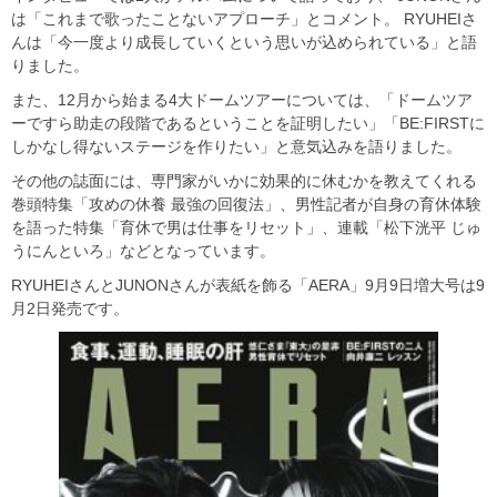
は「これまで歌ったことないアプローチ」とコメント。 RYUHEIさ
んは「今一度より成長していくという思いが込められている」と語
りました。
また、12月から始まる4大ドームツアーについては、「ドームツア
ーですら助走の段階であるということを証明したい」「BE:FIRSTに
しかなし得ないステージを作りたい」と意気込みを語りました。
その他の誌面には、専門家がいかに効果的に休むかを教えてくれる
巻頭特集「攻めの休養 最強の回復法」、男性記者が自身の育休体験
を語った特集「育休で男は仕事をリセット」、連載「松下洸平 じゅ
うにんといろ」などとなっています。
RYUHEIさんとJUNONさんが表紙を飾る「AERA」9月9日増大号は9
月2日発売です。