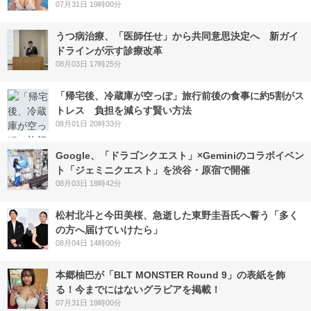
07月31日 19時00分
うつ病治療、「医師任せ」から共同意思決定へ 新ガイ
ドラインが示す診療改革
08月03日 17時25分
「帰宅後、冷蔵庫が空っぽ」旅行前後の食事に約5割がス
トレス 負担を減らす賢い方法
08月01日 20時33分
Google、「ドラゴンクエスト」×Geminiのコラボイベン
ト「ジェミニクエスト」を渋谷・原宿で開催
08月03日 18時42分
松村北斗と今田美桜、急逝した東野圭吾氏へ誓う「多く
の方へ届けていけたら」
08月04日 14時00分
本郷柚巴が「BLT MONSTER Round 9」の表紙を飾
る！今までにはないグラビアを掲載！
07月31日 19時00分