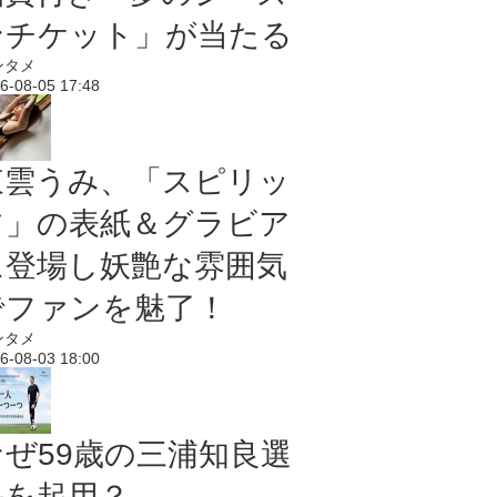
ンチケット」が当たる
ンタメ
6-08-05 17:48
東雲うみ、「スピリッ
ツ」の表紙＆グラビア
に登場し妖艶な雰囲気
でファンを魅了！
ンタメ
6-08-03 18:00
なぜ59歳の三浦知良選
手を起用？