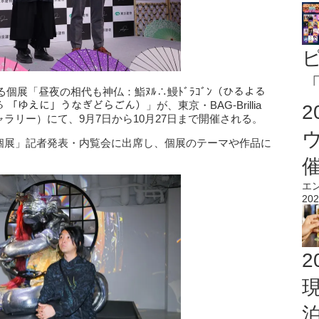
「
個展「昼夜の相代も神仏：鮨ﾇﾙ∴鰻ﾄﾞﾗｺﾞﾝ（ひるよる
「ゆえに」うなぎどらごん）」が、東京・BAG-Brillia
ート ギャラリー）にて、9月7日から10月27日まで開催される。
 個展」記者発表・内覧会に出席し、個展のテーマや作品に
エ
202
2