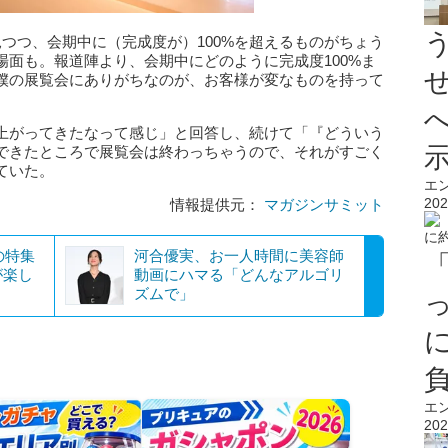
つつ、会期中に（完成度が）100%を超えるものがちょう
面も。報道陣より、会期中にどのように完成度100%ま
僕の展覧会にありがちなのが、お客様が変なものを持って
上がってきたなって感じ」と回答し、続けて「『どういう
できたところで展覧会は終わっちゃうので、それがすごく
ていた。
エ
202
情報提供元：
マガジンサミット
の特集
河合優実、お一人時間に美容師
が楽し
動画にハマる「どんなアルゴリ
ズムで」
エ
202