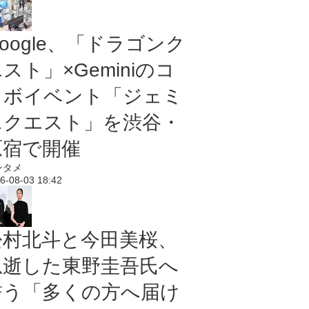
oogle、「ドラゴンク
スト」×Geminiのコ
ラボイベント「ジェミ
ニクエスト」を渋谷・
原宿で開催
ンタメ
6-08-03 18:42
松村北斗と今田美桜、
急逝した東野圭吾氏へ
誓う「多くの方へ届け