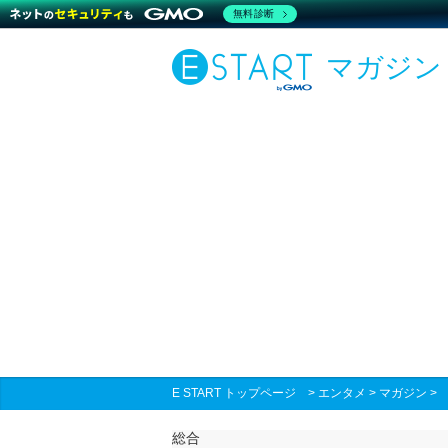
無料診断
マガジン
E START トップページ
>
エンタメ
>
マガジン
総合