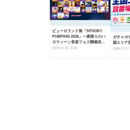
ピューロランド発「SPOOKY
PUMPKIN 2026」一夜限りのハ
ガチャガ
ロウィーン音楽フェス開催決
国エリア別
定！
2026-07-31 15:00
2026-07-17 