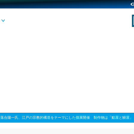
>
落合陽一氏、江戸の宗教的構造をテーマにした個展開催 制作物は「鮨屋と鰻屋」