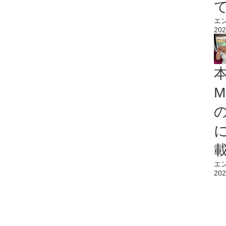
エ
202
M
エ
202