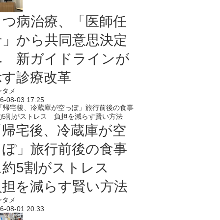
うつ病治療、「医師任
せ」から共同意思決定
へ 新ガイドラインが
示す診療改革
ンタメ
6-08-03 17:25
「帰宅後、冷蔵庫が空
っぽ」旅行前後の食事
に約5割がストレス
負担を減らす賢い方法
ンタメ
6-08-01 20:33