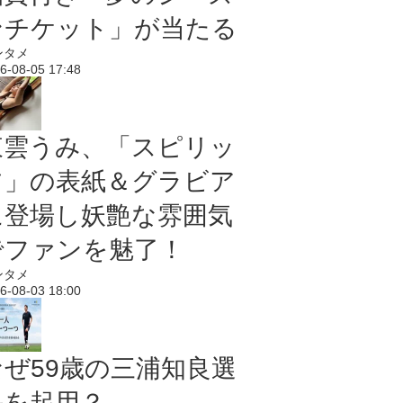
ンチケット」が当たる
ンタメ
6-08-05 17:48
東雲うみ、「スピリッ
ツ」の表紙＆グラビア
に登場し妖艶な雰囲気
でファンを魅了！
ンタメ
6-08-03 18:00
なぜ59歳の三浦知良選
手を起用？