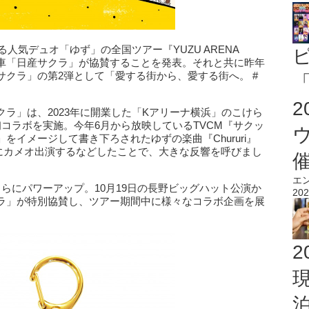
る人気デュオ「ゆず」の全国ツアー『YUZU ARENA
電気自動車「日産サクラ」が協賛することを発表。それと共に昨年
クラ」の第2弾として「愛する街から、愛する街へ。 #
「
ラ」は、2023年に開業した「Kアリーナ横浜」のこけら
コラボを実施。今年6月から放映しているTVCM『サクッ
イメージして書き下ろされたゆずの楽曲『Chururi』
Mにカメオ出演するなどしたことで、大きな反響を呼びまし
エ
らにパワーアップ。10月19日の長野ビッグハット公演か
202
ラ」が特別協賛し、ツアー期間中に様々なコラボ企画を展
2