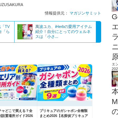
A/YUZUSAKURA
情報提供元：
マガジンサミット
G
エ
「TV
萬波ユカ、iHerbの愛用アイテム
台「ら
紹介！自分にとってのウェルネ
スは「小さ...
エ
202
M
チャどこで買える？全
プリキュアのガシャポン全種類
設置場所ガイド2026
まとめ2026【名探偵プリキュア