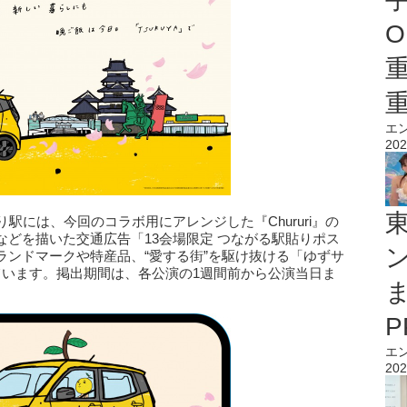
O
エ
202
駅には、今回のコラボ用にアレンジした『Chururi』の
どを描いた交通広告「13会場限定 つながる駅貼りポス
ランドマークや特産品、“愛する街”を駆け抜ける「ゆずサ
ています。掲出期間は、各公演の1週間前から公演当日ま
エ
202