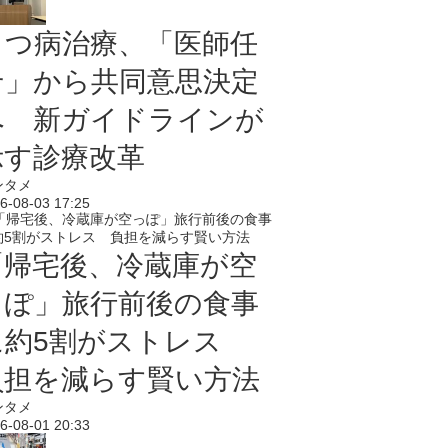
うつ病治療、「医師任
せ」から共同意思決定
へ 新ガイドラインが
示す診療改革
ンタメ
6-08-03 17:25
「帰宅後、冷蔵庫が空
っぽ」旅行前後の食事
に約5割がストレス
負担を減らす賢い方法
ンタメ
6-08-01 20:33