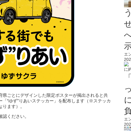
エ
202
府県ごとにデザインした限定ポスターが掲出されると共
ー「“ゆず”りあいステッカー」を配布します（※ステッカ
なります）。
確認ください。
エ
202