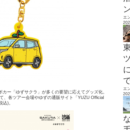
エ
202
エ
ボカー「ゆずサクラ」が多くの要望に応えてグッズ化。
202
各ツアー会場やゆずの通販サイト「YUZU Official
税込)。