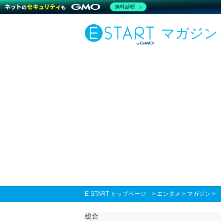
無料診断
マガジン
E START トップページ
>
エンタメ
>
マガジン
総合