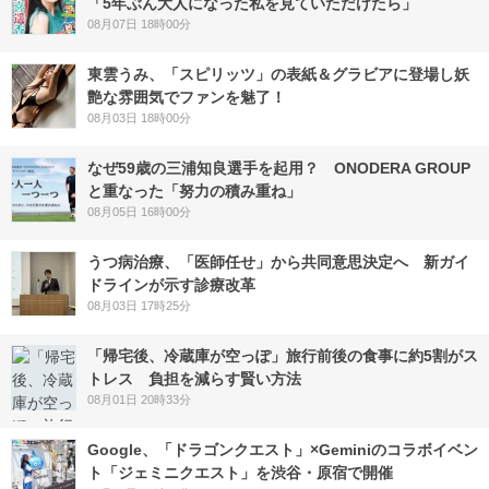
「5年ぶん大人になった私を見ていただけたら」
08月07日 18時00分
東雲うみ、「スピリッツ」の表紙＆グラビアに登場し妖
艶な雰囲気でファンを魅了！
08月03日 18時00分
なぜ59歳の三浦知良選手を起用？ ONODERA GROUP
と重なった「努力の積み重ね」
08月05日 16時00分
うつ病治療、「医師任せ」から共同意思決定へ 新ガイ
ドラインが示す診療改革
08月03日 17時25分
「帰宅後、冷蔵庫が空っぽ」旅行前後の食事に約5割がス
トレス 負担を減らす賢い方法
08月01日 20時33分
Google、「ドラゴンクエスト」×Geminiのコラボイベン
ト「ジェミニクエスト」を渋谷・原宿で開催