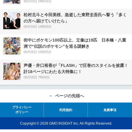
08月03日 18時42分
松村北斗と今田美桜、急逝した東野圭吾氏へ誓う「多く
の方へ届けていけたら」
08月04日 14時00分
街中にポケモン100匹以上、立像は19匹 日本橋・八重
洲で“伝説のポケモン”を巡る謎解き
08月05日 15時55分
声優・井口裕香が「FLASH」で圧巻のスタイルを披露！
計18ページにわたる大特集に！
08月05日 7時00分
ページの先頭へ
プライバシー
利用規約
免責事項
ポリシー
Copyright © 2026 GMO INSIGHT Inc. All Rights Reserved.