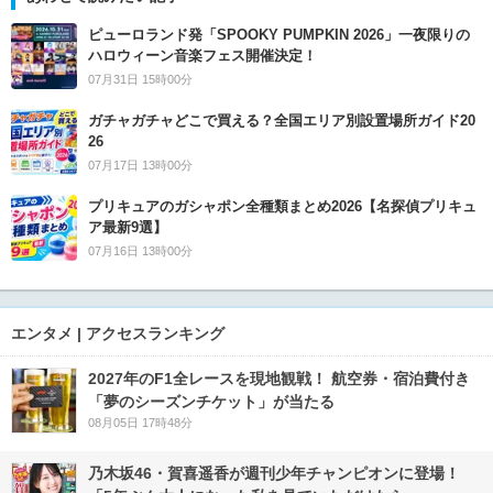
ピューロランド発「SPOOKY PUMPKIN 2026」一夜限りの
ハロウィーン音楽フェス開催決定！
07月31日 15時00分
ガチャガチャどこで買える？全国エリア別設置場所ガイド20
26
07月17日 13時00分
プリキュアのガシャポン全種類まとめ2026【名探偵プリキュ
ア最新9選】
07月16日 13時00分
エンタメ | アクセスランキング
2027年のF1全レースを現地観戦！ 航空券・宿泊費付き
「夢のシーズンチケット」が当たる
08月05日 17時48分
乃木坂46・賀喜遥香が週刊少年チャンピオンに登場！