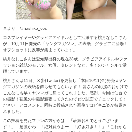
Ⅹより @nashiko_cos
コスプレイヤーやグラビアアイドルとして活躍する桃月なしこさん
が、10月11日発売の「ヤングマガジン」の表紙、グラビアに登場！
オフショットに反響が集まっています。
桃月なしこさんは愛知県出身の現在28歳。グラビアアイドルやファ
ッション雑誌のモデル、女優、タレントなど、多くのジャンルで活
躍しています。
桃月さんは11日、Ⅹ(旧Twitter)を更新し「本日10/11(金)発売 #ヤン
グマガジンの表紙を飾らせてもらいます！ 皆さんの応援のおかげで
こんなにも早くヤンマガに戻ってこれました。感謝。今回は仙台で
の撮影！強風の中撮影頑張ってきたのでぜひ誌面でチェックしてく
ださい」とコメント。同時に投稿された画像ではビキニ姿が披露さ
れました。
この投稿を見たファンの方からは、「表紙おめでとうございま
す！」「超激かわ！！絶対買うよー！！好き好き！！」「これから