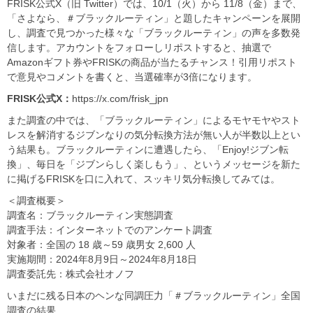
FRISK公式X（旧 Twitter）では、10/1（火）から 11/8（金）まで、
「さよなら、＃ブラックルーティン」と題したキャンペーンを展開
し、調査で見つかった様々な「ブラックルーティン」の声を多数発
信します。アカウントをフォローしリポストすると、抽選で
Amazonギフト券やFRISKの商品が当たるチャンス！引用リポスト
で意見やコメントを書くと、当選確率が3倍になります。
FRISK公式X：
https://x.com/frisk_jpn
また調査の中では、「ブラックルーティン」によるモヤモヤやスト
レスを解消するジブンなりの気分転換方法が無い人が半数以上とい
う結果も。ブラックルーティンに遭遇したら、「Enjoy!ジブン転
換」、毎日を「ジブンらしく楽しもう」、というメッセージを新た
に掲げるFRISKを口に入れて、スッキリ気分転換してみては。
＜調査概要＞
調査名：ブラックルーティン実態調査
調査手法：インターネットでのアンケート調査
対象者：全国の 18 歳～59 歳男女 2,600 人
実施期間：2024年8月9日～2024年8月18日
調査委託先：株式会社オノフ
いまだに残る日本のヘンな同調圧力「＃ブラックルーティン」全国
調査の結果