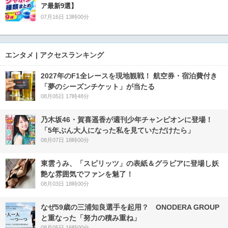
ア最新9選】
07月16日 13時00分
エンタメ | アクセスランキング
2027年のF1全レースを現地観戦！ 航空券・宿泊費付き
「夢のシーズンチケット」が当たる
08月05日 17時48分
乃木坂46・賀喜遥香が週刊少年チャンピオンに登場！
「5年ぶん大人になった私を見ていただけたら」
08月07日 18時00分
東雲うみ、「スピリッツ」の表紙＆グラビアに登場し妖
艶な雰囲気でファンを魅了！
08月03日 18時00分
なぜ59歳の三浦知良選手を起用？ ONODERA GROUP
と重なった「努力の積み重ね」
08月05日 16時00分