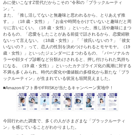
みに使いこなすZ世代だからこその “令和の「ブラックルーティ
ン」”。
また、「推し活してないと無趣味と思われるから、とりあえず推
す。」（18 歳・女性）」「お金や時間をかけていないと趣味だと周
りに言いにくい。（18 歳・女性）」といった、推し活や趣味にまつ
わるもの、「恋愛をしたことがある前提で話されるから、恋愛経験
ないって言えない。（18歳・女性）」「「彼氏いないの？」「彼女
いないの？」って、恋人の性別を決めつけられるとモヤモヤ。（19
歳・女性）」といったジェンダーにまつわるもの、「パーソナルカ
ラーや顔タイプ診断など分類わけされると、押し付けられた気持ち
になる。（19 歳・女性）」といったカテゴライズ化の風潮に対する
不満も多くみられ、時代の変化や価値観の多様化から新たな「ブラ
ックルーティン」が生まれている状況も垣間見えました。
■Amazonギフト券やFRISKが当たるキャンペーン実地中！
今回行われた調査で、多くの人がさまざまな「ブラックルーティ
ン」を感じていることがわかりました。