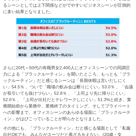
るシーンとしては上下関係などがでやすいビジネスシーンが圧倒的
に多い結果となりました。
さらに20代～50代の有職男女2,400人にオフィスシーンでの同調圧
力による「ブラックルーティン」を聞いたところ、もっとも「ブラ
ックルーティン」だと感じるシーンは「長期休暇は言いだしにく
い」54.5％ 。ついで「職場の飲み会は断りにくい」53.0％ 、「会議
が長引いても抜けづらい」52.8％ 、「上司より先に帰りにくい」
52.0％ 、「上司が出社だとテレワークしにくい」51.3%と続き、業
務開始前から業務中、業務終了のタイミング、そしてプライベート
への影響まで、オフィスシーンのあらゆる場面に「ブラックルーテ
ィン」がはびこっていることが明らかとなりました。
その他にも、「ブラックルーティン」だと感じる場面として「私服
出社OKでも、みんながスーツだと着ざるをえない。(20歳・女