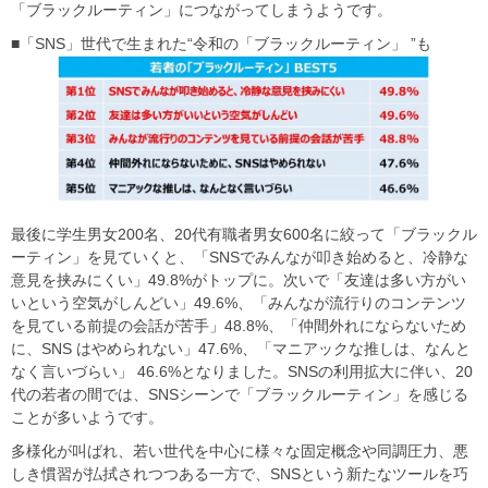
「ブラックルーティン」につながってしまうようです。
■「SNS」世代で生まれた“令和の「ブラックルーティン」 ”も
最後に学生男女200名、20代有職者男女600名に絞って「ブラックル
ーティン」を見ていくと、「SNSでみんなが叩き始めると、冷静な
意見を挟みにくい」49.8%がトップに。次いで「友達は多い方がい
いという空気がしんどい」49.6%、「みんなが流行りのコンテンツ
を見ている前提の会話が苦手」48.8%、「仲間外れにならないため
に、SNS はやめられない」47.6%、「マニアックな推しは、なんと
なく言いづらい」 46.6%となりました。SNSの利用拡大に伴い、20
代の若者の間では、SNSシーンで「ブラックルーティン」を感じる
ことが多いようです。
多様化が叫ばれ、若い世代を中心に様々な固定概念や同調圧力、悪
しき慣習が払拭されつつある一方で、SNSという新たなツールを巧