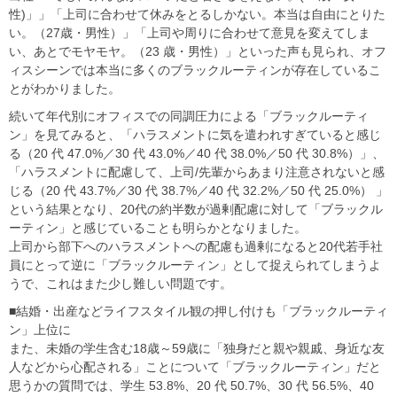
性)」」「上司に合わせて休みをとるしかない。本当は自由にとりた
い。（27歳・男性）」「上司や周りに合わせて意見を変えてしま
い、あとでモヤモヤ。（23 歳・男性）」といった声も見られ、オフ
ィスシーンでは本当に多くのブラックルーティンが存在しているこ
とがわかりました。
続いて年代別にオフィスでの同調圧力による「ブラックルーティ
ン」を見てみると、「ハラスメントに気を遣われすぎていると感じ
る（20 代 47.0%／30 代 43.0%／40 代 38.0%／50 代 30.8%）」、
「ハラスメントに配慮して、上司/先輩からあまり注意されないと感
じる（20 代 43.7%／30 代 38.7%／40 代 32.2%／50 代 25.0%） 」
という結果となり、20代の約半数が過剰配慮に対して「ブラックル
ーティン」と感じていることも明らかとなりました。
上司から部下へのハラスメントへの配慮も過剰になると20代若手社
員にとって逆に「ブラックルーティン」として捉えられてしまうよ
うで、これはまた少し難しい問題です。
■結婚・出産などライフスタイル観の押し付けも「ブラックルーティ
ン」上位に
また、未婚の学生含む18歳～59歳に「独身だと親や親戚、身近な友
人などから心配される」ことについて「ブラックルーティン」だと
思うかの質問では、学生 53.8%、20 代 50.7%、30 代 56.5%、40