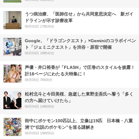
うつ病治療、「医師任せ」から共同意思決定へ 新ガイ
ドラインが示す診療改革
08月03日 17時25分
Google、「ドラゴンクエスト」×Geminiのコラボイベン
ト「ジェミニクエスト」を渋谷・原宿で開催
08月03日 18時42分
声優・井口裕香が「FLASH」で圧巻のスタイルを披露！
計18ページにわたる大特集に！
08月05日 7時00分
松村北斗と今田美桜、急逝した東野圭吾氏へ誓う「多く
の方へ届けていけたら」
08月04日 14時00分
街中にポケモン100匹以上、立像は19匹 日本橋・八重
洲で“伝説のポケモン”を巡る謎解き
08月05日 15時55分