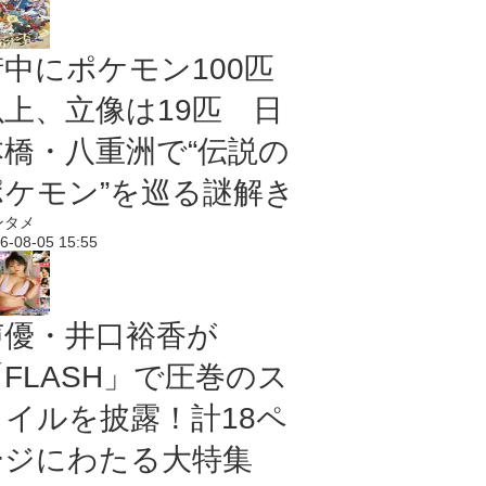
街中にポケモン100匹
以上、立像は19匹 日
本橋・八重洲で“伝説の
ポケモン”を巡る謎解き
ンタメ
6-08-05 15:55
声優・井口裕香が
「FLASH」で圧巻のス
タイルを披露！計18ペ
ージにわたる大特集