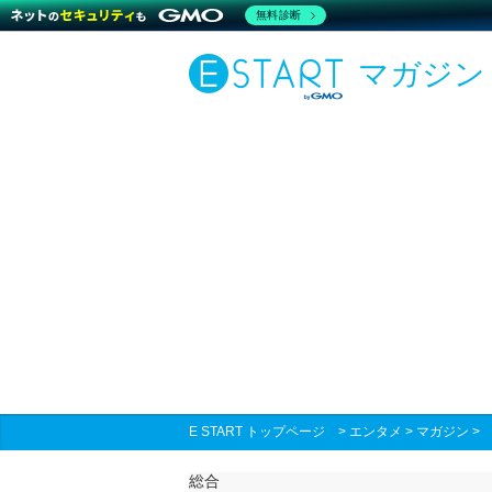
無料診断
マガジン
E START トップページ
>
エンタメ
>
マガジン
総合