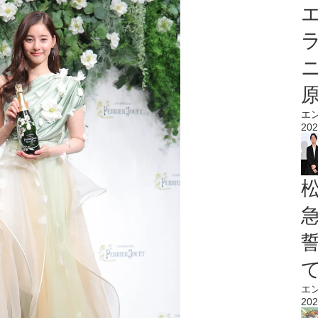
エ
エ
202
エ
202