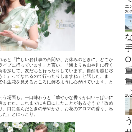
エ
202
O
れると「忙しいお仕事の合間や、お休みのときに、どこか
ライブに行っています」と言い、「海よりも山や川に行く
所を探して、友だちと行ったりしています。自然を感じ尽
う！』ってなれるので行ったりしますね」と話した。ま
でも生花を見えるところに飾るように心がけています」と
エ
202
わう場面も。一口味わうと「華やかな香りが口いっぱいに
弾ませた。これまでにも口にしたことがあるそうで「改め
り、口に含んだときの華やかさ、お花のアロマの香り、私
した」とにっこり。