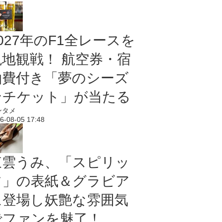
027年のF1全レースを
現地観戦！ 航空券・宿
泊費付き「夢のシーズ
ンチケット」が当たる
ンタメ
6-08-05 17:48
東雲うみ、「スピリッ
ツ」の表紙＆グラビア
に登場し妖艶な雰囲気
でファンを魅了！