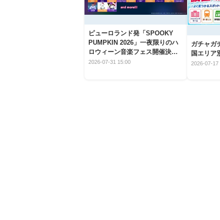
ピューロランド発「SPOOKY
PUMPKIN 2026」一夜限りのハ
ガチャガ
ロウィーン音楽フェス開催決
国エリア別
定！
2026-07-31 15:00
2026-07-17 