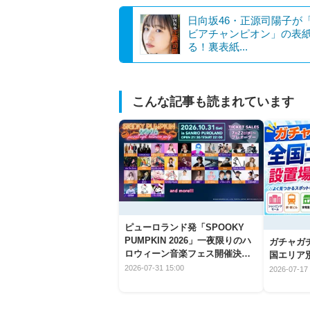
日向坂46・正源司陽子が
ビアチャンピオン」の表
る！裏表紙...
こんな記事も読まれています
ピューロランド発「SPOOKY
PUMPKIN 2026」一夜限りのハ
ガチャガ
ロウィーン音楽フェス開催決
国エリア別
定！
2026-07-31 15:00
2026-07-17 