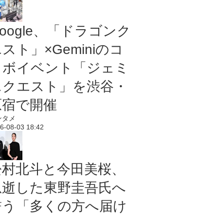
oogle、「ドラゴンク
スト」×Geminiのコ
ラボイベント「ジェミ
ニクエスト」を渋谷・
原宿で開催
ンタメ
6-08-03 18:42
松村北斗と今田美桜、
急逝した東野圭吾氏へ
誓う「多くの方へ届け