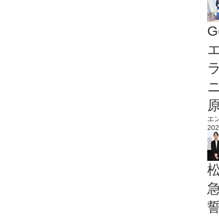
G
エ
エ
202