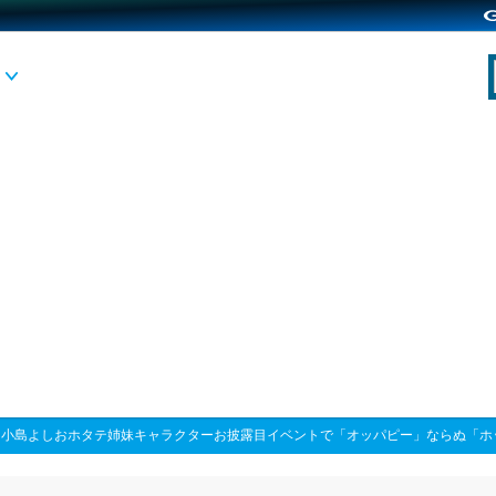
>
小島よしおホタテ姉妹キャラクターお披露目イベントで「オッパピー」ならぬ「ホ