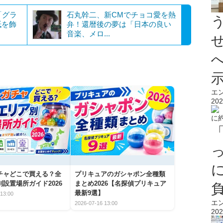
「グラ
石丸幹二、新CMでチョコ愛を熱
紙を飾
弁！還暦後の夢は「日本の良い
音楽、メロ...
エ
202
チャどこで買える？全
プリキュアのガシャポン全種類
設置場所ガイド2026
まとめ2026【名探偵プリキュア
最新9選】
13:00
エ
2026-07-16 13:00
202