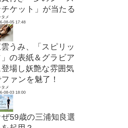
ンチケット」が当たる
ンタメ
6-08-05 17:48
東雲うみ、「スピリッ
ツ」の表紙＆グラビア
に登場し妖艶な雰囲気
でファンを魅了！
ンタメ
6-08-03 18:00
なぜ59歳の三浦知良選
手を起用？