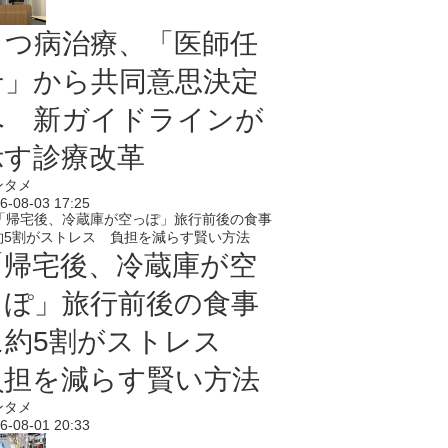
うつ病治療、「医師任
せ」から共同意思決定
へ 新ガイドラインが
示す診療改革
ンタメ
6-08-03 17:25
「帰宅後、冷蔵庫が空
っぽ」旅行前後の食事
に約5割がストレス
負担を減らす賢い方法
ンタメ
6-08-01 20:33