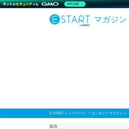
無料診断
マガジン
E START トップページ
>
エンタメ
>
マガジン
総合