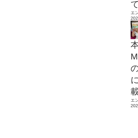
エ
202
M
エ
202