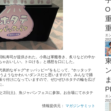
O
エ
202
回転寿司が提供された。小島は軍艦巻き、炙りなどの中か
ちゃおいしい。トロける」と感想を口にした。
表的なギャグ“オッパッピー”をもじって、“ホッタッテ
まうようなかわいいダンスだと思いますので、みんなで踊
振り付けになっていますので、ぜひぜひホタテの輪を広げ
た。
)と2日(土)、魚ジャパンフェスに参加。お台場にてホタテ
エ
202
情報提供元：
マガジンサミット