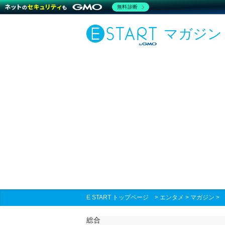
無料診断
マガジン
E START トップページ
>
エンタメ
>
マガジン
総合