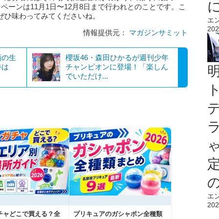
ペーンは11月1日〜12月8日まで行われとのことです。こ
ぜひ味わってみてくださいね。
エ
202
情報提供元：
マガジンサミット
画の生
櫻坂46・森田ひかるが週刊少年
香は
チャンピオンに登場！「楽しん
でいただけ...
エ
202
チャどこで買える？全
プリキュアのガシャポン全種類