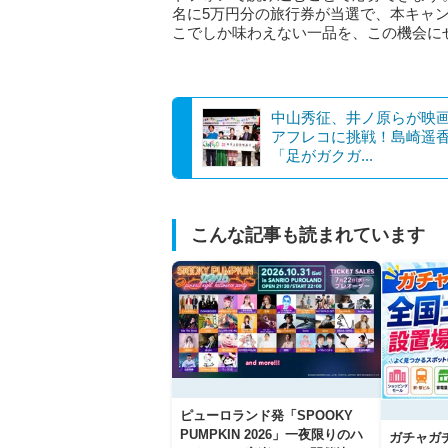
名に5万円分の旅行券が当選で、本キャン
こでしか味わえない一品を、この機会に
中⼭秀征、井ノ原らが映
アフレコに挑戦！島崎遥
「足がガクガ...
こんな記事も読まれています
ピューロランド発「SPOOKY
PUMPKIN 2026」一夜限りのハ
ガチャガ