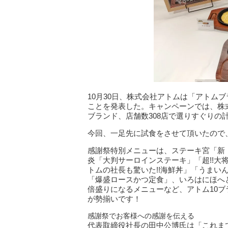
10月30日、株式会社アトムは「アトム
ことを発表した。キャンペーンでは、株式
ブランド、店舗数308店で選りすぐりの
今回、一足先に試食をさせて頂いたので
感謝祭特別メニューは、ステーキ宮「新
炎「大判サーロインステーキ」「超!!大
トムの社長も驚いた!!海鮮丼」「うまい
「爆盛ロースかつ定食」、いろはにほへと
倍盛りになるメニューなど、アトム10ブ
が勢揃いです！
感謝祭でお客様への感謝を伝える
代表取締役社長の田中公博氏は「これま