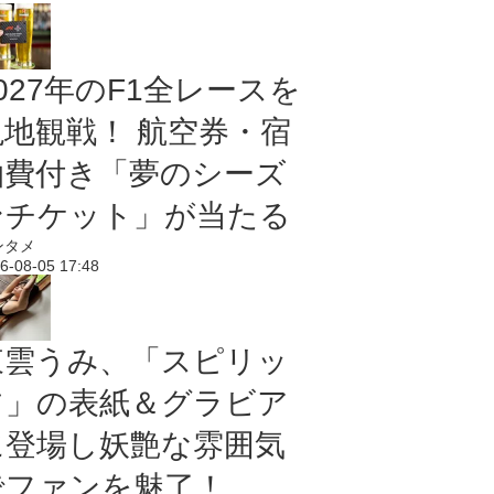
027年のF1全レースを
現地観戦！ 航空券・宿
泊費付き「夢のシーズ
ンチケット」が当たる
ンタメ
6-08-05 17:48
東雲うみ、「スピリッ
ツ」の表紙＆グラビア
に登場し妖艶な雰囲気
でファンを魅了！