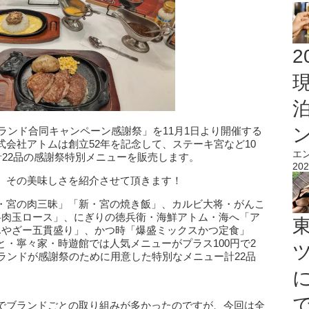
2
ブランド合同キャンペーン感謝祭」を11月1日より開催する
会社アトムは創立52年を記念して、ステーキ宮など10
エ
計22品の感謝祭特別メニューを販売します。
202
、その美味しさを紹介させて頂きます！
・宮の肉三昧」「新・宮の焼き飯」、カルビ大将・がんこ
将肉玉ロース」、にぎりの徳兵衛・海鮮アトム・海へ「ア
んやざー五貫盛り」、かつ時「爆盛ミックスかつ定食」
・寧々家・時遊館では人気メニューがプラス100円で2
ランドが感謝祭のために用意した特別なメニュー計22品
でブランドごとの取り組みが多かったのですが、今回は全