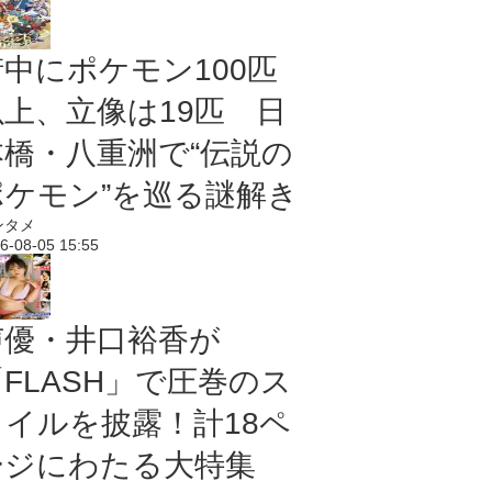
街中にポケモン100匹
以上、立像は19匹 日
本橋・八重洲で“伝説の
ポケモン”を巡る謎解き
ンタメ
6-08-05 15:55
声優・井口裕香が
「FLASH」で圧巻のス
タイルを披露！計18ペ
ージにわたる大特集