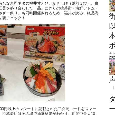
有名な寿司ネタの福井甘えび、がさえび（越前えび）、白
五貫を盛り合わせた一品。にぎりの徳兵衛・海鮮アトム・
やざー祭り」も同時開催されるため、福井が誇る、絶品海
を要チェック！
エ
202
000円以上のレシートに記載された二次元コードをスマー
。応募者にはその場で抽選結果がわかり、期間中最大10