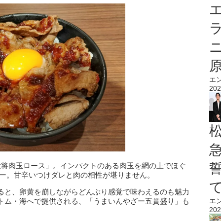
エ
エ
202
大将肉玉ロース」。インパクトのある肉玉を網の上でほぐ
ュー。甘辛いつけダレと肉の相性が堪りません。
ると、卵黄を崩しながらどんぶり感覚で味わえるのも魅力
トム・海へで提供される、「うまいんやざー五貫盛り」も
エ
202