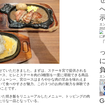
エ
202
せていただきました。まずは、ステーキ宮で提供される
ース、ヒレとステーキ肉の3種類を一度に堪能できる商品
エ
ジューシー、宮ロースはまろやかな肉の甘みを味わえま
202
いて食べやすさが魅力。この３つのお肉の魅力を体験でき
のことです。
いた焼き飯をリニューアルしたメニュー。トッピングの肉
G
たりな一品となっている。