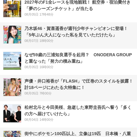
2027年のF1全レースを現地観戦！ 航空券・宿泊費付き
「夢のシーズンチケット」が当たる
08月05日 17時48分
乃木坂46・賀喜遥香が週刊少年チャンピオンに登場！
「5年ぶん大人になった私を見ていただけたら」
08月07日 18時00分
なぜ59歳の三浦知良選手を起用？ ONODERA GROUP
と重なった「努力の積み重ね」
08月05日 16時00分
声優・井口裕香が「FLASH」で圧巻のスタイルを披露！
計18ページにわたる大特集に！
08月05日 7時00分
松村北斗と今田美桜、急逝した東野圭吾氏へ誓う「多く
の方へ届けていけたら」
08月04日 14時00分
街中にポケモン100匹以上、立像は19匹 日本橋・八重