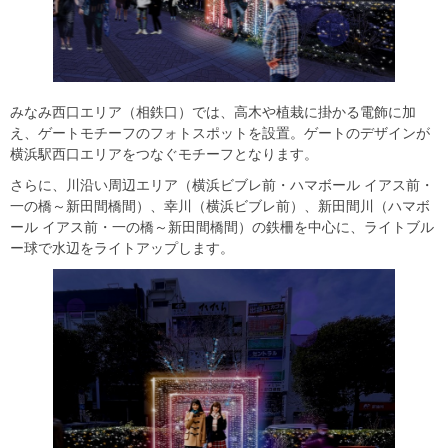
みなみ西口エリア（相鉄口）では、高木や植栽に掛かる電飾に加
え、ゲートモチーフのフォトスポットを設置。ゲートのデザインが
横浜駅西口エリアをつなぐモチーフとなります。
さらに、川沿い周辺エリア（横浜ビブレ前・ハマボール イアス前・
一の橋～新田間橋間）、幸川（横浜ビブレ前）、新田間川（ハマボ
ール イアス前・一の橋～新田間橋間）の鉄柵を中心に、ライトブル
ー球で水辺をライトアップします。