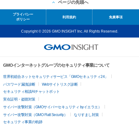
ページの先頭へ
プライバシー
利用規約
免責事項
ポリシー
Copyright © 2026 GMO INSIGHT Inc. All Rights Reserved.
GMOインターネットグループのセキュリティ事業について
世界初総合ネットセキュリティサービス「GMOセキュリティ24」
パスワード漏洩診断
Webサイトリスク診断
セキュリティ相談AIチャットボット
実在証明・盗聴対策
サイバー攻撃対策（GMOサイバーセキュリティ byイエラエ）
サイバー攻撃対策（GMO Flatt Security）
なりすまし対策
セキュリティ事業の軌跡