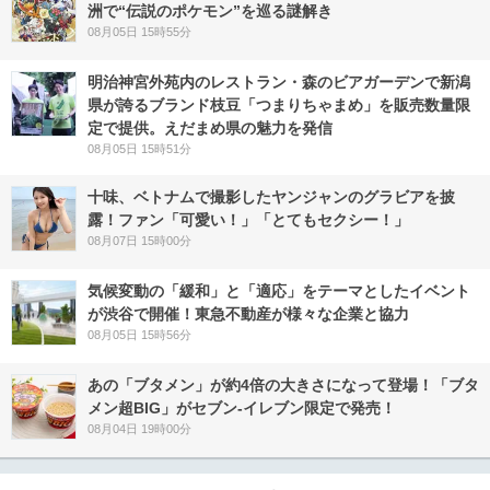
洲で“伝説のポケモン”を巡る謎解き
08月05日 15時55分
明治神宮外苑内のレストラン・森のビアガーデンで新潟
県が誇るブランド枝豆「つまりちゃまめ」を販売数量限
定で提供。えだまめ県の魅力を発信
08月05日 15時51分
十味、ベトナムで撮影したヤンジャンのグラビアを披
露！ファン「可愛い！」「とてもセクシー！」
08月07日 15時00分
気候変動の「緩和」と「適応」をテーマとしたイベント
が渋谷で開催！東急不動産が様々な企業と協力
08月05日 15時56分
あの「ブタメン」が約4倍の大きさになって登場！「ブタ
メン超BIG」がセブン‐イレブン限定で発売！
08月04日 19時00分