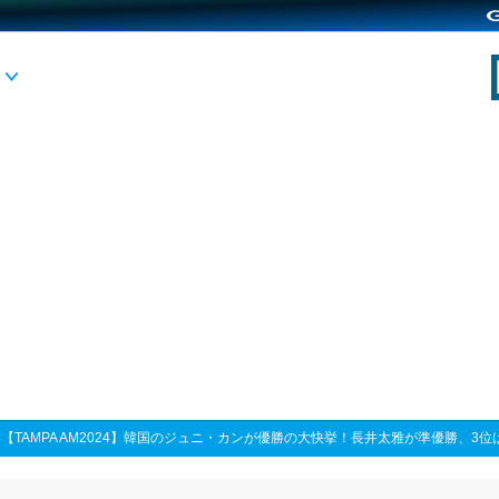
>
【TAMPA AM2024】韓国のジュニ・カンが優勝の大快挙！長井太雅が準優勝、3