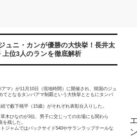
韓国のジュニ・カンが優勝の大快挙！長井太
 上位3人のランを徹底解析
タンパアマ）が11月10日（現地時間）に開催され、韓国のジュ
初めてとなるタンパアマ制覇という大快挙とともにタンパ
連続で藪下桃平（15歳）がそれぞれ表彰台入りした。
は草木ひなのが3位、男子に交じっての出場にも関わら
エ
痕を残した。
トジャムではバックサイド540やサランラップテールな