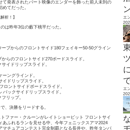
せて発表されたパート映像のエンダーを飾った前人未到の
初めてだった。
底解析！】
エ
202
たのは昨年3位の藪下桃平だった。
ープからのフロントサイド180フェイキー50-50グライン
プからのフロントサイド270ボードスライド。
クサイドリップスライド。
。
ケーングラインド。
サイドリップスライド。
 フロントサイドボードスライド。
エ
ル バックサイドリップスライド。
202
クフリップ。
ンで、決勝をリードする。
ストファー・クルーンがレイトショービット フロントサイ
あふれるランを見せる中、今年フェニックスアマ2024
アマチュアコンテスト完全制覇となる長井や、昨年タンパ