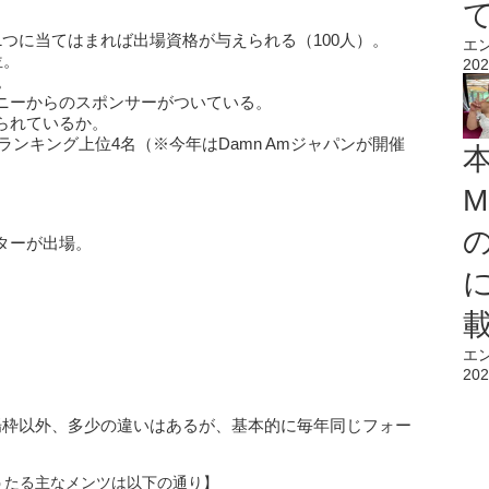
つに当てはまれば出場資格が与えられる（100人）。
エ
位。
202
。
ニーからのスポンサーがついている。
られているか。
トランキング上位4名（※今年はDamn Amジャパンが開催
M
ターが出場。
エ
。
202
場枠以外、多少の違いはあるが、基本的に毎年同じフォー
うたる主なメンツは以下の通り】