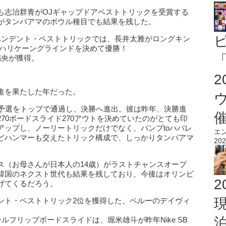
も志治群青がOJギャップドアベストトリックを受賞する
がタンパアマのボウル種目でも結果を残した。
ペンデント・ベストトリックでは、長井太雅がロングキン
ドハリケーングラインドを決めて優勝！
「
八島璃央が獲得。
進を果たした年だった。
は予選をトップで通過し、決勝へ進出。彼は昨年、決勝進
70ボードスライド270アウトを決めていたのがとても印
アップし、ノーリートリックだけでなく、バンプtoハバレ
エ
どハンマーも交えたトリック構成で、しっかりタンパアマ
202
ス（お母さんが日本人の14歳）がラストチャンスオープ
韓国のネクスト世代も結果を残しており、今後はオリンピ
2
げてくるだろう。
ント・ベストトリック2位を獲得した、ペルーのデイヴィ
ルフリップボードスライドは、堀米雄斗が昨年Nike SB