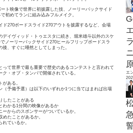
クのパート映像で世界に初披露した技、ノーリーバックサイド
界で初めてランに組み込みフルメイク。
G
イド270ボードスライド270アウトを披露するなど、会場
エ
のデイヴィッド・トゥエスタに続き、堀米雄斗以外のスケ
でノーリーバックサイド270ヒールフリップボードスラ
の後、すぐに唖然としてしまった。
とって世界で最も重要で歴史のあるコンテストと言われて
エ
ーク・オブ・タンパで開催されている。
202
トがある。
ン（予備予選）は以下のいずれか1つに当てはまれば出場
りしたことがある
とわかる1分間の映像があるか
ニーからのスポンサーがついているか。
績を収めたことがあるか。
られているか。