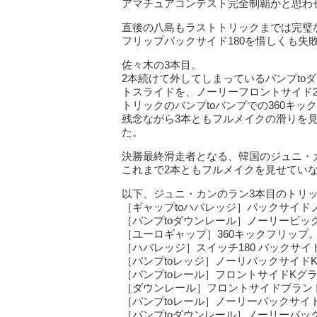
アマチュアコンテスト完全制覇かと思わ
直後の八島もラストトリックまでは完璧
フリップバックサイド180を惜しくも失
佐々木の3本目。
2本続けて外してしまっているバンプto
トスライドを、ノーリーフロントサイド
トリックのバンプtoバンプでの360キ
残念ながら3本ともフルメイクの滑りを
た。
決勝最終滑走者となる、韓国のジュニ・
これまで2本ともフルメイクを見せてい
以下、ジュニ・カンのラン3本目のトリ
［ギャップtoハバレッジ］バックサイド
［バンプtoダウンレール］ノーリービッ
［ユーロギャップ］360キックフリップ
［ハバレッジ］スイッチ180 バックサイ
［バンプtoレッジ］ノーリバックサイド
［バンプtoレール］フロントサイドKグ
［ダウンレール］フロントサイドブラン
［バンプtoレール］ノーリーバックサイド
［バンプtoダウンレール］ノーリーバッ