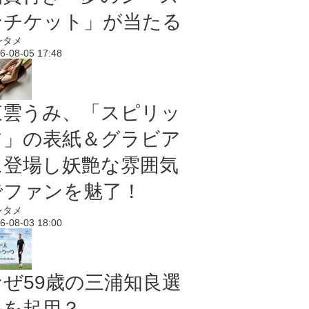
ンチケット」が当たる
ンタメ
6-08-05 17:48
東雲うみ、「スピリッ
ツ」の表紙＆グラビア
に登場し妖艶な雰囲気
でファンを魅了！
ンタメ
6-08-03 18:00
なぜ59歳の三浦知良選
手を起用？