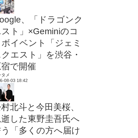
oogle、「ドラゴンク
スト」×Geminiのコ
ラボイベント「ジェミ
ニクエスト」を渋谷・
原宿で開催
ンタメ
6-08-03 18:42
松村北斗と今田美桜、
急逝した東野圭吾氏へ
誓う「多くの方へ届け