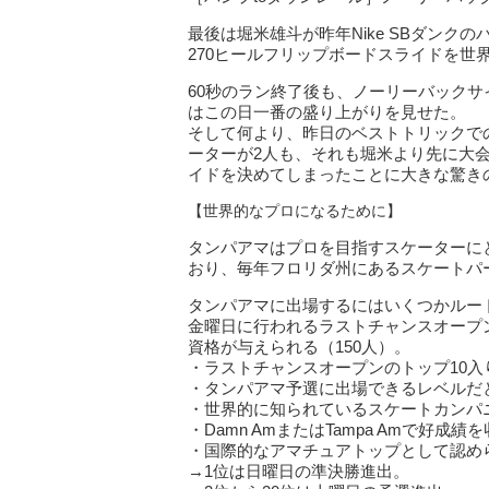
最後は堀米雄斗が昨年Nike SBダン
270ヒールフリップボードスライドを世
60秒のラン終了後も、ノーリーバックサ
はこの日一番の盛り上がりを見せた。
そして何より、昨日のベストトリックで
ーターが2人も、それも堀米より先に大会
イドを決めてしまったことに大きな驚き
【世界的なプロになるために】
タンパアマはプロを目指すスケーターに
おり、毎年フロリダ州にあるスケートパ
タンパアマに出場するにはいくつかルー
金曜日に行われるラストチャンスオープ
資格が与えられる（150人）。
・ラストチャンスオープンのトップ10入
・タンパアマ予選に出場できるレベルだ
・世界的に知られているスケートカンパ
・Damn AmまたはTampa Amで好成
・国際的なアマチュアトップとして認め
→1位は日曜日の準決勝進出。