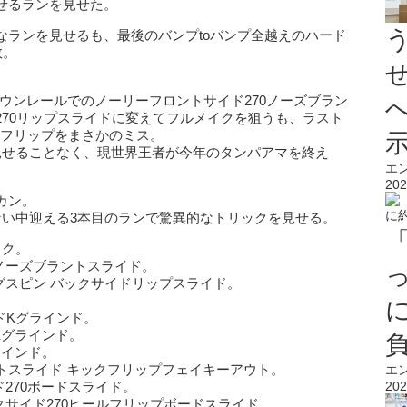
せるランを見せた。
なランを見せるも、最後のバンプtoバンプ全越えのハード
敗。
ダウンレールでのノーリーフロントサイド270ノーズブラン
270リップスライドに変えてフルメイクを狙うも、ラスト
ックフリップをまさかのミス。
見せることなく、現世界王者が今年のタンパアマを終え
エ
202
カン。
ない中迎える3本目のランで驚異的なトリックを見せる。
ック。
ノーズブラントスライド。
グスピン バックサイドリップスライド。
。
ドKグラインド。
Kグラインド。
ラインド。
トスライド キックフリップフェイキーアウト。
エ
270ボードスライド。
202
クサイド270ヒールフリップボードスライド。