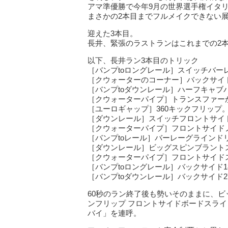
アマ準優勝で今年9月の世界選手権イタ
まさかの2本目までフルメイクできない
迎えた3本目。
長井、緊張のラストランはこれまでの2
以下、長井ラン3本目のトリック
［バンプtoロングレール］スイッチバー
［クウォーターのコーナー］バックサイ
［バンプtoダウンレール］ハーフキャブ
［クウォーターパイプ］トランスファー
［ユーロギャップ］360キックフリップ
［ダウンレール］スイッチフロントサイド
［クウォーターパイプ］フロントサイド
［バンプtoレール］バーレーグラインド
［ダウンレール］ビッグスピンブラント
［クウォーターパイプ］フロントサイド
［バンプtoロングレール］バックサイド
［バンプtoダウンレール］バックサイド2
60秒のラン終了後も勢いそのままに、
ンフリップ フロントサイドボードスラ
バイ」を連呼。