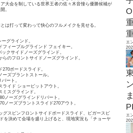
リア大会を制している世界王者の佐々木音憧ら優勝候補が
O
展開。
本とは打って変わって快心のフルメイクを見せる。
レーグラインド。
エ
ドフィーブルグラインド フェイキー。
202
バックサイドノーズグラインド。
からのフロントサイドノーズグラインド。
。
270ボードスライド。
ノーズブラントストール。
リバート。
スライド ショービットアウト。
スミスグラインド。
180ノーズグラインドリバート。
70ノーズブラントスライド270アウト。
ビッグスピンフロントサイドボードスライド、ビガースピ
エ
イドを決めて会場を盛り上げると、現地実況も「チョーヤ
202