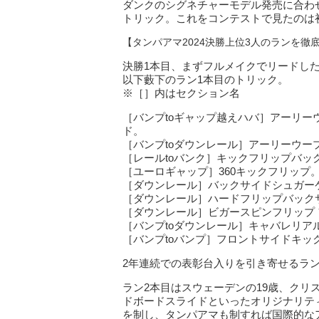
ダンクのシグネチャーモデル発売に合わ
トリック。これをコンテストで見たのは
【タンパアマ2024決勝上位3人のランを徹
決勝1本目、まずフルメイクでリードし
以下藪下のラン1本目のトリック。
※［］内はセクション名
［バンプtoギャップ越えハバ］アーリーウ
ド。
［バンプtoダウンレール］アーリーウー
［レールtoバンク］キックフリップバッ
［ユーロギャップ］360キックフリップ
［ダウンレール］バックサイドシュガー
［ダウンレール］ハードフリップバック
［ダウンレール］ビガースピンフリップ
［バンプtoダウンレール］キャバレリア
［バンプtoバンプ］フロントサイドキッ
2年連続での表彰台入りを引き寄せるラ
ラン2本目はスウェーデンの19歳、クリ
ドボードスライドといったオリジナリティ
を制し、タンパアマも制すれば国際的な