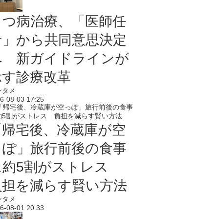
うつ病治療、「医師任
せ」から共同意思決定
へ 新ガイドラインが
示す診療改革
ンタメ
6-08-03 17:25
「帰宅後、冷蔵庫が空
っぽ」旅行前後の食事
に約5割がストレス
負担を減らす賢い方法
ンタメ
6-08-01 20:33