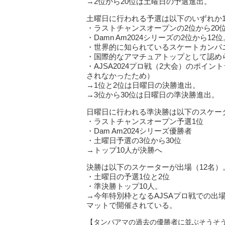
→2位から20位は土曜日の予選進出。
土曜日に行われる予選は以下のいずれか1
・ラストチャンスオープンの2位から20
・Damn Am2024シリーズの2位から12位
・世界的に知られているスケートカンパ
・国際的なアマチュアトップとして認め
・AJSA2024プロ戦（2大会）のポイン
されなかったため）
→1位と2位は日曜日の決勝進出。
→3位から30位は日曜日の準決勝進出。
日曜日に行われる準決勝は以下のスケー
・ラストチャンスオープン予選1位
・Dam Am2024シリーズ優勝者
・土曜日予選の3位から30位
→トップ10人が決勝へ
決勝は以下のスケーターが出場（12名）
・土曜日の予選1位と2位
・準決勝トップ10人。
→今年特別枠となるAJSAプロ戦での出
マットで開催されている。
【タンパアマの過去の優勝者に並ぶそうそ