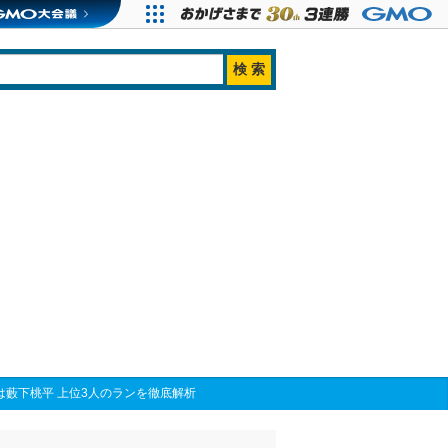
位は藪下桃平 上位3人のランを徹底解析