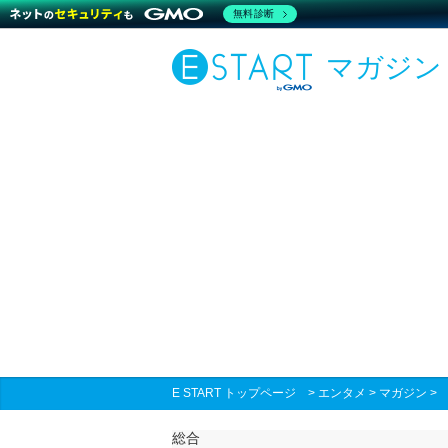
無料診断
マガジン
E START トップページ
>
エンタメ
>
マガジン
総合