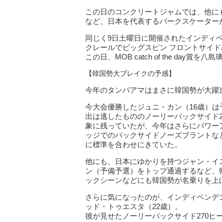
この日のコンクリートジャムでは、他に
など、日本を代表するパークスケーター
同じく9日土曜日に開催されたインディ
クレールでビッグスピン フロントサイ
この日、MOB catch of the day賞を
【韓国勢大ブレイクの予感】
今年のタンパアマはまさに韓国勢が大躍
今大会優勝したジュニ・カン（16歳）
出は逃したもののノーリーバックサイド2
象に残っていたが、今年はさらにパワー
ッジでのバックサイドノーズブラントな
に標準を合わせにきていた。
他にも、日本にゆかりを持つジャン・イ
ン（予備予選）をトップ通過するなど、
ックシーンなどにも韓国勢が名乗りを上
さらに気になったのが、インディペンデ
ッド・トゥエスタ（22歳）。
彼が見せたノーリーバックサイド270ヒー