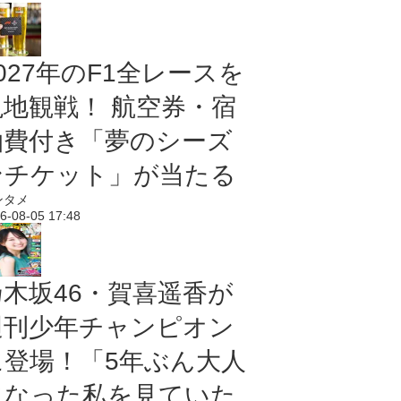
027年のF1全レースを
現地観戦！ 航空券・宿
泊費付き「夢のシーズ
ンチケット」が当たる
ンタメ
6-08-05 17:48
乃木坂46・賀喜遥香が
週刊少年チャンピオン
に登場！「5年ぶん大人
になった私を見ていた