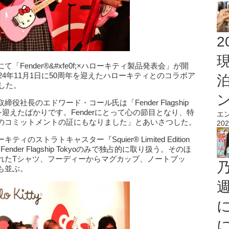
2
okyoにて「Fender®&#xfe0f;×ハローキティ製品発表会」が開
024年11月1日に50周年を迎えたハローキティとのコラボア
した。
社長のエドワード・コール氏は「Fender Flagship
を迎えたばかりです。Fenderにとって心の節目となり、特
エ
のコミットメントの証にもなりました」とあいさつした。
202
ストラトキャスター『Squier® Limited Edition
商品は、Fender Flagship Tokyoのみで独占的に取り扱う。そのほ
れたTシャツ、フーディーからマグカップ、ノートブッ
も並ぶ。