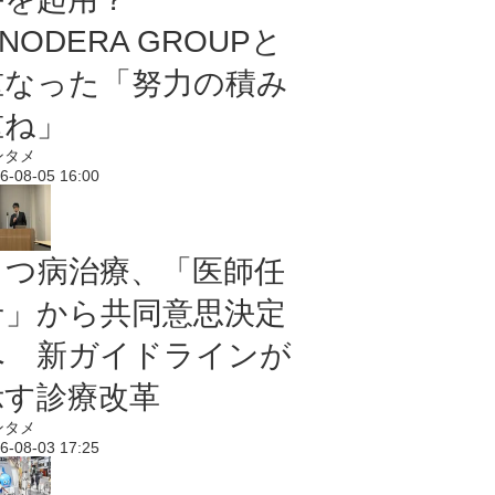
NODERA GROUPと
重なった「努力の積み
重ね」
ンタメ
6-08-05 16:00
うつ病治療、「医師任
せ」から共同意思決定
へ 新ガイドラインが
示す診療改革
ンタメ
6-08-03 17:25