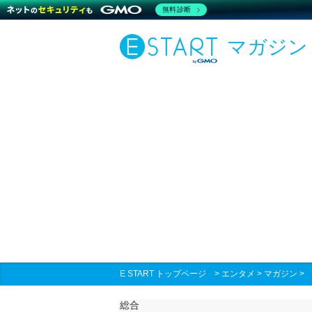
無料診断
マガジン
E START トップページ
>
エンタメ
>
マガジン
総合