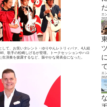
エ
202
として、お笑いタレント・ゆりやんレトリィバァ、4人組
MAMI、歌手の松崎しげるが登壇。トークセッションやハロ
た生演奏を披露するなど、賑やかな発表会になった。
エ
202