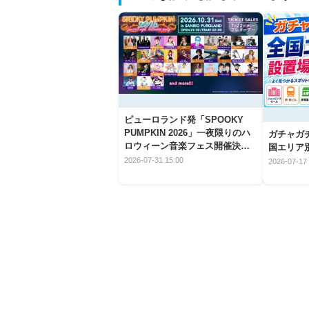
ピューロランド発「SPOOKY
PUMPKIN 2026」一夜限りのハ
ガチャガ
ロウィーン音楽フェス開催決
国エリア別
定！
2026-07-31 15:00
2026-07-17 