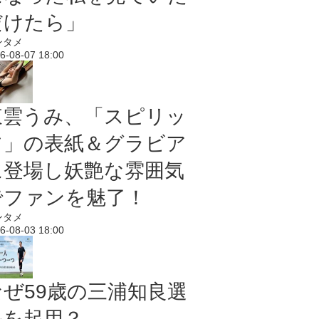
だけたら」
ンタメ
6-08-07 18:00
東雲うみ、「スピリッ
ツ」の表紙＆グラビア
に登場し妖艶な雰囲気
でファンを魅了！
ンタメ
6-08-03 18:00
なぜ59歳の三浦知良選
手を起用？