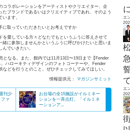
多くのコラボレーションをアーティストやクリエイター、企
ったブランドであるいはクリエイティブであれ、そのよう
ています。
エ
202
手に取っていただきたいとお考えですか
ランドを愛している方々どなたでもというふうに答えさせて
一緒に参加しませんかというふうに呼びかけたいと思いま
しんでいきたい。
となる。また、館内では11月13日〜19日まで【Fender
ty!】が行われる。ハローキティデザインのフォトコーナーや、Fender
提供などを行うとのこと。ぜひチェックしてみてほしい。
情報提供元：
マガジンサミット
エ
週刊少
お台場の全15施設がイルミネー
202
！ファ
ションを一斉点灯。「イルミネ
ーションア...