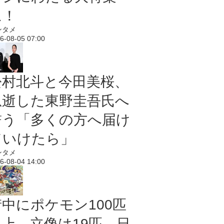
に！
ンタメ
6-08-05 07:00
松村北斗と今田美桜、
急逝した東野圭吾氏へ
誓う「多くの方へ届け
ていけたら」
ンタメ
6-08-04 14:00
街中にポケモン100匹
以上、立像は19匹 日