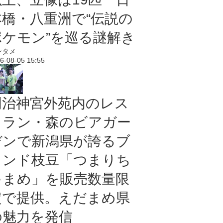
本橋・八重洲で“伝説の
ポケモン”を巡る謎解き
ンタメ
6-08-05 15:55
明治神宮外苑内のレス
トラン・森のビアガー
デンで新潟県が誇るブ
ランド枝豆「つまりち
ゃまめ」を販売数量限
定で提供。えだまめ県
の魅力を発信