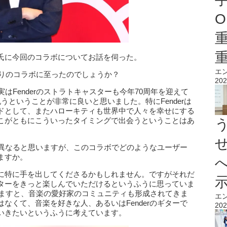
O
氏に今回のコラボについてお話を伺った。
エ
年ぶりのコラボに至ったのでしょうか？
202
はFenderのストラトキャスターも今年70周年を迎えて
うということが非常に良いと思いました。特にFenderは
ドとして、またハローキティも世界中で人々を幸せにする
こがともにこういったタイミングで出会うということはあ
層は異なると思いますが、このコラボでどのようなユーザー
ますか。
に特に手を出してくださるかもしれません。ですがそれだ
ターをきっと楽しんでいただけるというふうに思っていま
返りますと、音楽の愛好家のコミュニティも形成されてきま
エ
なくて、音楽を好きな人、あるいはFenderのギターで
202
いきたいというふうに考えています。