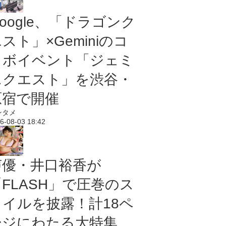
oogle、「ドラゴンク
スト」×Geminiのコ
ラボイベント「ジェミ
ニクエスト」を渋谷・
原宿で開催
ンタメ
6-08-03 18:42
声優・井口裕香が
「FLASH」で圧巻のス
タイルを披露！計18ペ
ージにわたる大特集