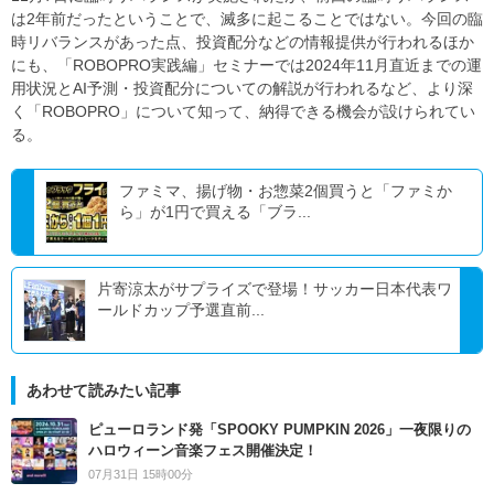
は2年前だったということで、滅多に起こることではない。今回の臨
時リバランスがあった点、投資配分などの情報提供が行われるほか
にも、「ROBOPRO実践編」セミナーでは2024年11月直近までの運
用状況とAI予測・投資配分についての解説が行われるなど、より深
く「ROBOPRO」について知って、納得できる機会が設けられてい
る。
ファミマ、揚げ物・お惣菜2個買うと「ファミか
ら」が1円で買える「ブラ...
片寄涼太がサプライズで登場！サッカー日本代表ワ
ールドカップ予選直前...
あわせて読みたい記事
ピューロランド発「SPOOKY PUMPKIN 2026」一夜限りの
ハロウィーン音楽フェス開催決定！
07月31日 15時00分