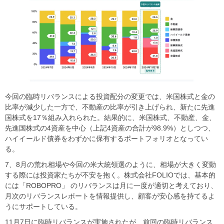
今回の臨時リバランスによる投資配分の変更では、米国株式と金の
比率が減少した一方で、不動産の比率が引き上げられ、新たに先進
国株式を17％組み入れられた。結果的に、米国株式、不動産、金、
先進国株式の4資産を中心（上記4資産の合計が98.9%）としつつ、
ハイイールド債券をわずかに保有するポートフォリオとなってい
る。
7、8月の荒れ相場や今回の米大統領選のように、相場が大きく変動
する際には投資家たちが不安を抱く。株式会社FOLIOでは、基本的
には「
ROBOPRO
」 のリバランスは月に一度が適切と考えており、
月次のリバランスレポートを情報提供し、顧客が安心感を持てるよ
うにサポートしている。
11月7日に臨時リバランスが実施されたが、前回の臨時リバランス