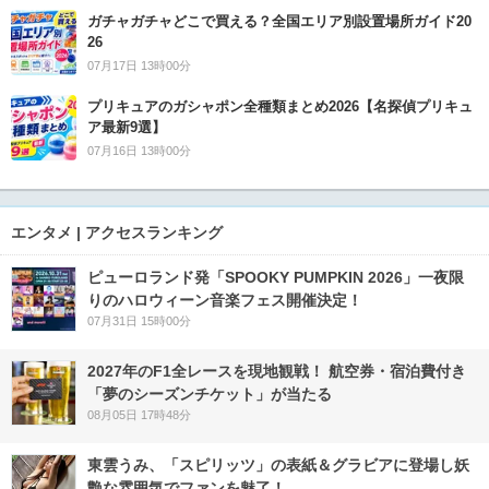
ガチャガチャどこで買える？全国エリア別設置場所ガイド20
26
07月17日 13時00分
プリキュアのガシャポン全種類まとめ2026【名探偵プリキュ
ア最新9選】
07月16日 13時00分
エンタメ | アクセスランキング
ピューロランド発「SPOOKY PUMPKIN 2026」一夜限
りのハロウィーン音楽フェス開催決定！
07月31日 15時00分
2027年のF1全レースを現地観戦！ 航空券・宿泊費付き
「夢のシーズンチケット」が当たる
08月05日 17時48分
東雲うみ、「スピリッツ」の表紙＆グラビアに登場し妖
艶な雰囲気でファンを魅了！