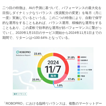
二つ目の特徴は、AIの予測に基づいて、パフォーマンスの最大化を
目指しダイナミックなリバランス（投資配分の変更）を毎月（月に
一度）実施しているという点。この二つの特徴により、自動で保守
的な運用をすることもあれば、バランス運用、積極的な運用をする
こともあり、この柔軟で効率的な運用が好パフォーマンスに繋がっ
ていく。
2020
年
1
月
15
日のサービス開始から
2024
年
11
月
1
日までの
期間で、リターンは
+100.64%
となっている。
「ROBOPRO」における臨時リバランスは、複数のマーケットデー