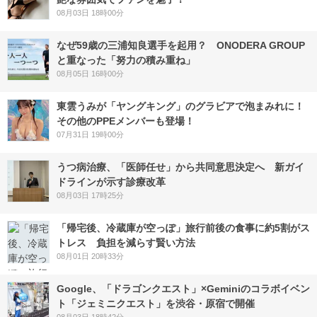
08月03日 18時00分
なぜ59歳の三浦知良選手を起用？ ONODERA GROUP
と重なった「努力の積み重ね」
08月05日 16時00分
東雲うみが「ヤングキング」のグラビアで泡まみれに！
その他のPPEメンバーも登場！
07月31日 19時00分
うつ病治療、「医師任せ」から共同意思決定へ 新ガイ
ドラインが示す診療改革
08月03日 17時25分
「帰宅後、冷蔵庫が空っぽ」旅行前後の食事に約5割がス
トレス 負担を減らす賢い方法
08月01日 20時33分
Google、「ドラゴンクエスト」×Geminiのコラボイベン
ト「ジェミニクエスト」を渋谷・原宿で開催