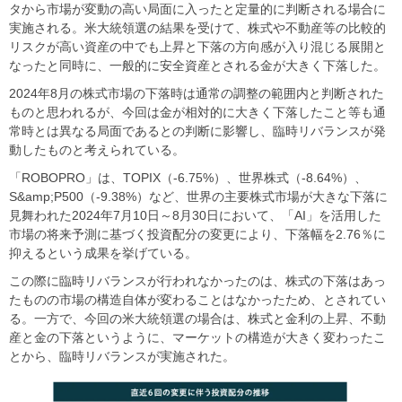
タから市場が変動の高い局面に入ったと定量的に判断される場合に
実施される。米大統領選の結果を受けて、株式や不動産等の比較的
リスクが高い資産の中でも上昇と下落の方向感が入り混じる展開と
なったと同時に、一般的に安全資産とされる金が大きく下落した。
2024年8月の株式市場の下落時は通常の調整の範囲内と判断された
ものと思われるが、今回は金が相対的に大きく下落したこと等も通
常時とは異なる局面であるとの判断に影響し、臨時リバランスが発
動したものと考えられている。
「ROBOPRO」は、TOPIX（-6.75%）、世界株式（-8.64%）、
S&amp;P500（-9.38%）など、世界の主要株式市場が大きな下落に
見舞われた2024年7月10日～8月30日において、「AI」を活用した
市場の将来予測に基づく投資配分の変更により、下落幅を2.76％に
抑えるという成果を挙げている。
この際に臨時リバランスが行われなかったのは、株式の下落はあっ
たものの市場の構造自体が変わることはなかったため、とされてい
る。一方で、今回の米大統領選の場合は、株式と金利の上昇、不動
産と金の下落というように、マーケットの構造が大きく変わったこ
とから、臨時リバランスが実施された。