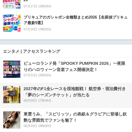
07月17日 13時00分
プリキュアのガシャポン全種類まとめ2026【名探偵プリキュ
ア最新9選】
07月16日 13時00分
エンタメ | アクセスランキング
ピューロランド発「SPOOKY PUMPKIN 2026」一夜限
りのハロウィーン音楽フェス開催決定！
07月31日 15時00分
2027年のF1全レースを現地観戦！ 航空券・宿泊費付き
「夢のシーズンチケット」が当たる
08月05日 17時48分
東雲うみ、「スピリッツ」の表紙＆グラビアに登場し妖
艶な雰囲気でファンを魅了！
08月03日 18時00分