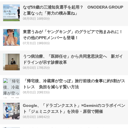
なぜ59歳の三浦知良選手を起用？ ONODERA GROUP
と重なった「努力の積み重ね」
08月05日 16時00分
東雲うみが「ヤングキング」のグラビアで泡まみれに！
その他のPPEメンバーも登場！
07月31日 19時00分
うつ病治療、「医師任せ」から共同意思決定へ 新ガイ
ドラインが示す診療改革
08月03日 17時25分
「帰宅後、冷蔵庫が空っぽ」旅行前後の食事に約5割がス
トレス 負担を減らす賢い方法
08月01日 20時33分
Google、「ドラゴンクエスト」×Geminiのコラボイベン
ト「ジェミニクエスト」を渋谷・原宿で開催
08月03日 18時42分