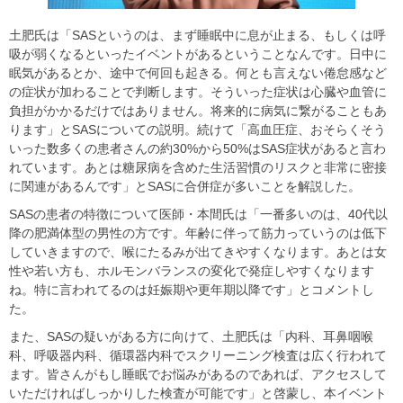
土肥氏は「SASというのは、まず睡眠中に息が止まる、もしくは呼
吸が弱くなるといったイベントがあるということなんです。日中に
眠気があるとか、途中で何回も起きる。何とも言えない倦怠感など
の症状が加わることで判断します。そういった症状は心臓や血管に
負担がかかるだけではありません。将来的に病気に繋がることもあ
ります」とSASについての説明。続けて「高血圧症、おそらくそう
いった数多くの患者さんの約30%から50%はSAS症状があると言わ
れています。あとは糖尿病を含めた生活習慣のリスクと非常に密接
に関連があるんです」とSASに合併症が多いことを解説した。
SASの患者の特徴について医師・本間氏は「一番多いのは、40代以
降の肥満体型の男性の方です。年齢に伴って筋力っていうのは低下
していきますので、喉にたるみが出てきやすくなります。あとは女
性や若い方も、ホルモンバランスの変化で発症しやすくなります
ね。特に言われてるのは妊娠期や更年期以降です」とコメントし
た。
また、SASの疑いがある方に向けて、土肥氏は「内科、耳鼻咽喉
科、呼吸器内科、循環器内科でスクリーニング検査は広く行われて
ます。皆さんがもし睡眠でお悩みがあるのであれば、アクセスして
いただければしっかりした検査が可能です」と啓蒙し、本イベント