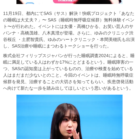
11月19日、都内にてSAS（サス）解決！快眠プロジェクト「あなた
の睡眠は大丈夫？」〜 SAS（睡眠時無呼吸症候群）無料体験イベン
ト〜が行われた。イベントには女優・髙橋ひかる、お笑い芸人のサ
バンナ・高橋茂雄、八木真澄が登場。さらに、ゆみのクリニック渋
谷桜丘 ・土肥智貴氏、ゆみのハートクリニック・本間美穂氏も出演
し、SAS治療や睡眠にまつわるトークショーを行った。
株式会社フィリップスジャパンが行った睡眠調査2024によると、睡
眠に満足している人はわずか17%にとどまるという。睡眠障害の一
つ、SASの認知度は上がっているものの、治療や検査を始めている
人はまだまだ少ないとのこと。今回のイベントは、睡眠時無呼吸症
候群を発見、治療することの大切さを知ってもらい、疾患啓発活動
へ向けて新たな一歩を踏み出してほしいという思いがあるという。