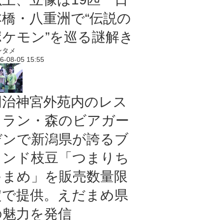
本橋・八重洲で“伝説の
ポケモン”を巡る謎解き
ンタメ
6-08-05 15:55
明治神宮外苑内のレス
トラン・森のビアガー
デンで新潟県が誇るブ
ランド枝豆「つまりち
ゃまめ」を販売数量限
定で提供。えだまめ県
の魅力を発信