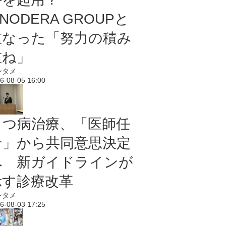
NODERA GROUPと
重なった「努力の積み
重ね」
ンタメ
6-08-05 16:00
うつ病治療、「医師任
せ」から共同意思決定
へ 新ガイドラインが
示す診療改革
ンタメ
6-08-03 17:25