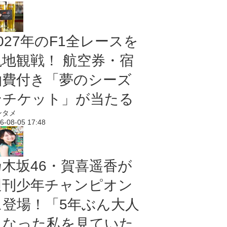
027年のF1全レースを
現地観戦！ 航空券・宿
泊費付き「夢のシーズ
ンチケット」が当たる
ンタメ
6-08-05 17:48
乃木坂46・賀喜遥香が
週刊少年チャンピオン
に登場！「5年ぶん大人
になった私を見ていた