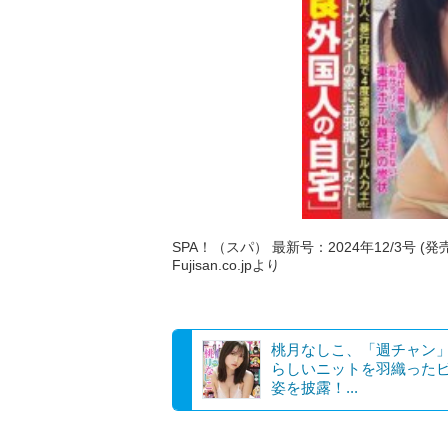
SPA！（スパ） 最新号：2024年12/3号 (発
Fujisan.co.jpより
桃月なしこ、「週チャン
らしいニットを羽織った
姿を披露！...