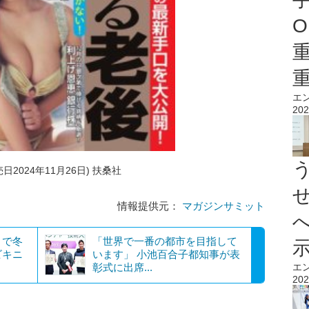
O
エ
202
売日2024年11月26日) 扶桑社
情報提供元：
マガジンサミット
」で冬
「世界で一番の都市を目指して
ビキニ
います」 小池百合子都知事が表
エ
彰式に出席...
202