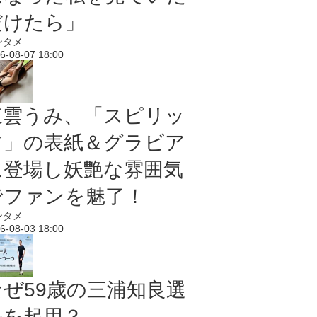
だけたら」
ンタメ
6-08-07 18:00
東雲うみ、「スピリッ
ツ」の表紙＆グラビア
に登場し妖艶な雰囲気
でファンを魅了！
ンタメ
6-08-03 18:00
なぜ59歳の三浦知良選
手を起用？