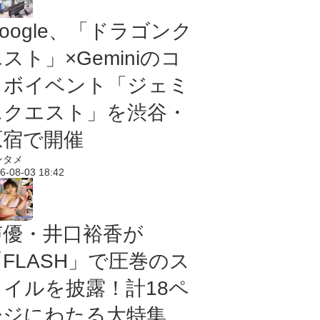
oogle、「ドラゴンク
スト」×Geminiのコ
ラボイベント「ジェミ
ニクエスト」を渋谷・
原宿で開催
ンタメ
6-08-03 18:42
声優・井口裕香が
「FLASH」で圧巻のス
タイルを披露！計18ペ
ージにわたる大特集