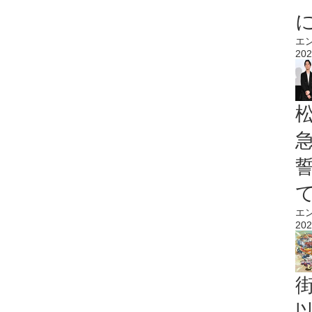
エ
202
エ
202