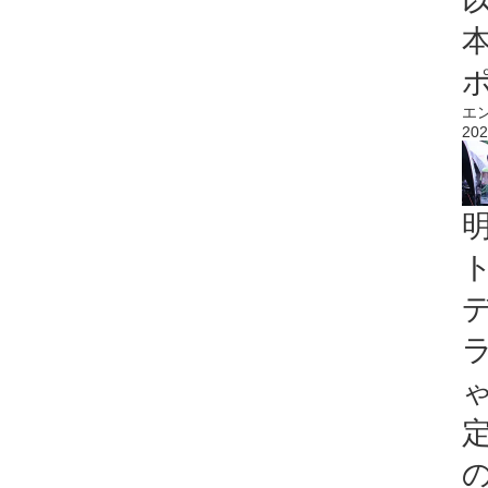
エ
202