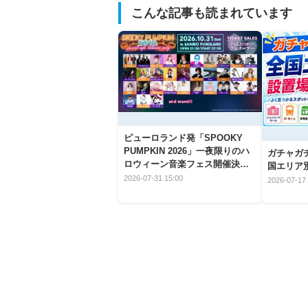
こんな記事も読まれています
ピューロランド発「SPOOKY
PUMPKIN 2026」一夜限りのハ
ガチャガ
ロウィーン音楽フェス開催決
国エリア別
定！
2026-07-31 15:00
2026-07-17 