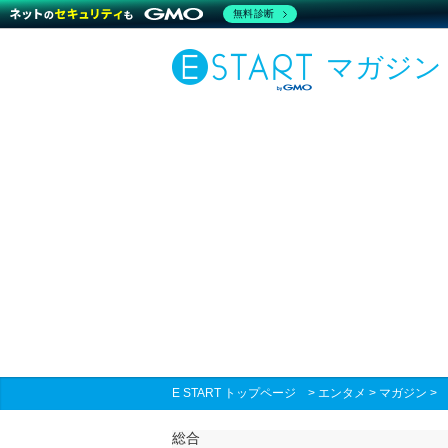
無料診断
マガジン
E START トップページ
>
エンタメ
>
マガジン
総合