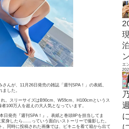
2
エ
202
さんが、11月26日発売の雑誌「週刊SPA！」の表紙、
れました。
。スリーサイズはB90cm、W59cm、H100cmというス
登録者100万人を超えの大人気となっています。
新し「本日発売『週刊SPA！』。表紙と巻頭8Pを担当してま
”に変身したら……っていう面白いストーリーで撮影した。
ト。同時に投稿された画像では、ビキニを着て箱から出て