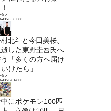
に！
ンタメ
6-08-05 07:00
松村北斗と今田美桜、
急逝した東野圭吾氏へ
誓う「多くの方へ届け
ていけたら」
ンタメ
6-08-04 14:00
街中にポケモン100匹
以上、立像は19匹 日