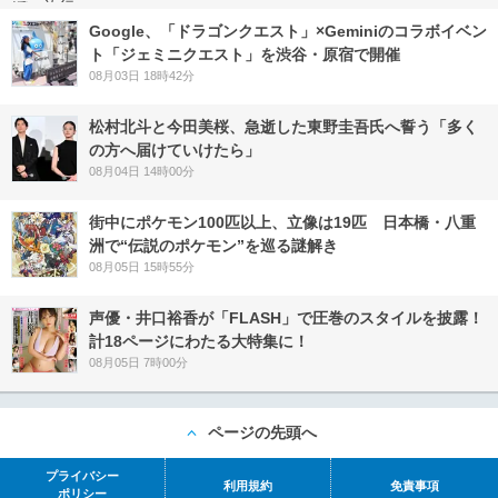
Google、「ドラゴンクエスト」×Geminiのコラボイベン
ト「ジェミニクエスト」を渋谷・原宿で開催
08月03日 18時42分
松村北斗と今田美桜、急逝した東野圭吾氏へ誓う「多く
の方へ届けていけたら」
08月04日 14時00分
街中にポケモン100匹以上、立像は19匹 日本橋・八重
洲で“伝説のポケモン”を巡る謎解き
08月05日 15時55分
声優・井口裕香が「FLASH」で圧巻のスタイルを披露！
計18ページにわたる大特集に！
08月05日 7時00分
ページの先頭へ
プライバシー
利用規約
免責事項
ポリシー