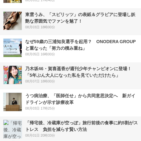
東雲うみ、「スピリッツ」の表紙＆グラビアに登場し妖
艶な雰囲気でファンを魅了！
08月03日 18時00分
なぜ59歳の三浦知良選手を起用？ ONODERA GROUP
と重なった「努力の積み重ね」
08月05日 16時00分
乃木坂46・賀喜遥香が週刊少年チャンピオンに登場！
「5年ぶん大人になった私を見ていただけたら」
08月07日 18時00分
うつ病治療、「医師任せ」から共同意思決定へ 新ガイ
ドラインが示す診療改革
08月03日 17時25分
「帰宅後、冷蔵庫が空っぽ」旅行前後の食事に約5割がス
トレス 負担を減らす賢い方法
08月01日 20時33分