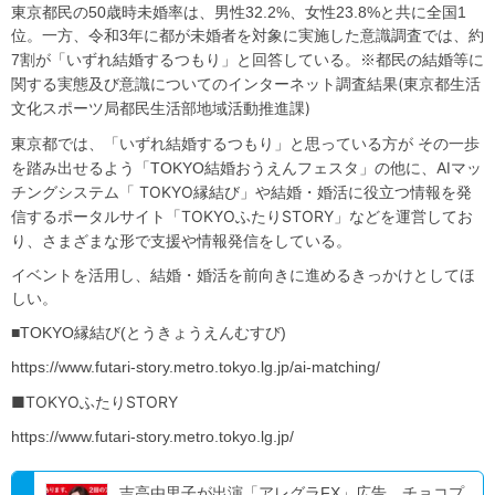
東京都民の50歳時未婚率は、男性32.2%、女性23.8%と共に全国1
位。一方、令和3年に都が未婚者を対象に実施した意識調査では、約
都⺠の結婚等に
7割が「いずれ結婚するつもり」と回答している。※
関する実態及び意識についてのインターネット調査結果
(東京都生活
文化スポーツ局都⺠生活部地域活動推進課)
「いずれ結婚するつもり」と思っている方が その一歩
東京都では、
を踏み出せるよう
AIマッ
「TOKYO結婚おうえんフェスタ」の他に、
チングシステム「 TOKYO縁結び」や
結婚・婚活に役立つ情報を発
信するポータルサイト「
TOKYOふたりSTORY」などを運営してお
り、さまざまな形で支援や情報発信をしている。
イベントを活用し、結婚・婚活を前向きに進めるきっかけとしてほ
しい。
■TOKYO縁結び(とうきょうえんむすび)
https://www.futari-story.metro.tokyo.lg.jp/ai-matching/
■TOKYOふたりSTORY
https://www.futari-story.metro.tokyo.lg.jp/
吉高由里子が出演「アレグラFX」広告、チョコプ