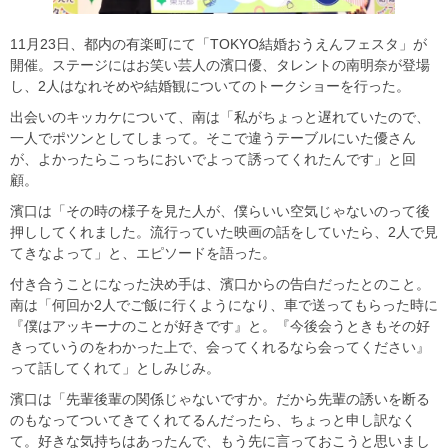
11月23日、都内の有楽町にて「TOKYO結婚おうえんフェスタ」が
開催。ステージにはお笑い芸人の濱口優、タレントの南明奈が登場
し、2人はなれそめや結婚観についてのトークショーを行った。
出会いのキッカケについて、南は「私がちょっと遅れていたので、
一人でポツンとしてしまって。そこで違うテーブルにいた優さん
が、よかったらこっちにおいでよって誘ってくれたんです」と回
顧。
濱口は「その時の様子を見た人が、僕らいい空気じゃないのって後
押ししてくれました。流行っていた映画の話をしていたら、2人で見
てきなよって」と、エピソードを語った。
付き合うことになった決め手は、濱口からの告白だったとのこと。
南は「何回か2人でご飯に行くようになり、車で送ってもらった時に
『僕はアッキーナのことが好きです』と。『今後会うときもその好
きっていうのをわかった上で、会ってくれるなら会ってください』
って話してくれて」としみじみ。
濱口は「先輩後輩の関係じゃないですか。だから先輩の誘いを断る
のもなってついてきてくれてるんだったら、ちょっと申し訳なく
て。好きな気持ちはあったんで、もう先に言っておこうと思いまし