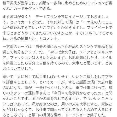
植草美氏が監修した、婚活を一歩前に進めるためのミッションが書
かれたカードをゲットできる。
まず濱口が引くと「デートプランを常にイメージしておきましょ
う」というカードが出た。それに対して濱口は「ロケ先の人にここ
は子供連れてきていいとこですかとか聞きますし、プライベートで
来るときどうやってきたらいいですかとか、すぐにLINEしてるかも
ね。お店の情報とか」とコメント。
一方南のカードは「自分の肌に合った化粧品やスキンケア用品を新
調して気分もアップ」だ。「やっぱ女の子は、メイクとかスキンケ
ア、ファッションは大きいと思います。お肌綺麗にしたり、ネイル
を綺麗にしたら自分に自信を持てるので、大事だと思います」と美
容について話した。
続いて「人に対して駄目出しばかりせず、いいとこ探しをしてプラ
ス評価をしましょう」というカードが。すると話題は濱口の忘れ物
の話になり、南が「一番びっくりしたのは、車で仕事に行って、帰
りのタクシーの運転手さんに『今日車で仕事行かなかったの』と聞
かれたことです。まさかの車を忘れてきました。でもいいところも
いっぱいあって。私が好きなのは、周りの人を大事にする。家族と
かだけじゃなくて、お仕事で関わってくれてる人も含めて大事にす
るところです」と濱口の長所を褒め、トークショーは終了した。