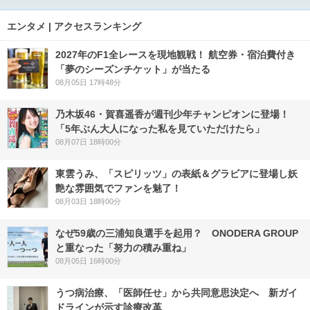
エンタメ | アクセスランキング
2027年のF1全レースを現地観戦！ 航空券・宿泊費付き
「夢のシーズンチケット」が当たる
08月05日 17時48分
乃木坂46・賀喜遥香が週刊少年チャンピオンに登場！
「5年ぶん大人になった私を見ていただけたら」
08月07日 18時00分
東雲うみ、「スピリッツ」の表紙＆グラビアに登場し妖
艶な雰囲気でファンを魅了！
08月03日 18時00分
なぜ59歳の三浦知良選手を起用？ ONODERA GROUP
と重なった「努力の積み重ね」
08月05日 16時00分
うつ病治療、「医師任せ」から共同意思決定へ 新ガイ
ドラインが示す診療改革