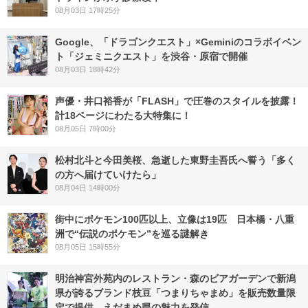
08月03日 17時25分
Google、「ドラゴンクエスト」×Geminiのコラボイベン
ト「ジェミニクエスト」を渋谷・原宿で開催
08月03日 18時42分
声優・井口裕香が「FLASH」で圧巻のスタイルを披露！
計18ページにわたる大特集に！
08月05日 7時00分
松村北斗と今田美桜、急逝した東野圭吾氏へ誓う「多く
の方へ届けていけたら」
08月04日 14時00分
街中にポケモン100匹以上、立像は19匹 日本橋・八重
洲で“伝説のポケモン”を巡る謎解き
08月05日 15時55分
明治神宮外苑内のレストラン・森のビアガーデンで新潟
県が誇るブランド枝豆「つまりちゃまめ」を販売数量限
定で提供。えだまめ県の魅力を発信