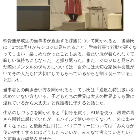
軟骨無形成症の当事者が直面する課題について聞かれると、後藤氏
は「1つは周りからジロジロ見られること。学校行事で行動が遅くな
ってしまい、楽しめなかったこともある。着たい服が着られなくて
寂しい気持ちにもなった」と振り返った。また、ジロジロと見られ
た際のメンタルの保ち方については「自分には大切な家族や友達が
いてその人たちに大切にしてもらっているからと割り切っている」
と語った。
当事者との向き合い方を聞かれると、てぃ氏は「過度な特別扱いを
求めていない方もいる。子どもたちの世界は大人の世界よりも愛に
溢れているから大丈夫」と保護者に伝えると話した。
生活のしづらさを聞かれると「切符を買う、ATMを使う、段差の高
さを困難に感じていたが、モバイルで使いやすくなった。外に出や
すくなった」と後藤氏は口に。バリアフリーについては「みんなが
使いやすくするにはどうしたらいいか、みんなで考えていきたい」
と前向きな姿勢を見せた。