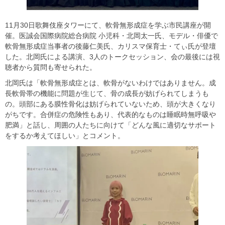
11月30日歌舞伎座タワーにて、軟骨無形成症を学ぶ市民講座が開
催。医誠会国際病院総合病院 小児科・北岡太一氏、モデル・俳優で
軟骨無形成症当事者の後藤仁美氏、カリスマ保育士・てぃ氏が登壇
した。北岡氏による講演、3人のトークセッション、会の最後には視
聴者から質問も寄せられた。
北岡氏は「軟骨無形成症とは、軟骨がないわけではありません。成
長軟骨帯の機能に問題が生じて、骨の成長が妨げられてしまうも
の。頭部にある膜性骨化は妨げられていないため、頭が大きくなり
がちです。合併症の危険性もあり、代表的なものは睡眠時無呼吸や
肥満」と話し、周囲の人たちに向けて「どんな風に適切なサポート
をするか考えてほしい」とコメント。