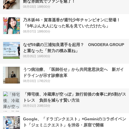
艶な雰囲気でファンを魅了！
08月03日 18時00分
乃木坂46・賀喜遥香が週刊少年チャンピオンに登場！
「5年ぶん大人になった私を見ていただけたら」
08月07日 18時00分
なぜ59歳の三浦知良選手を起用？ ONODERA GROUP
と重なった「努力の積み重ね」
08月05日 16時00分
うつ病治療、「医師任せ」から共同意思決定へ 新ガイ
ドラインが示す診療改革
08月03日 17時25分
「帰宅後、冷蔵庫が空っぽ」旅行前後の食事に約5割がス
トレス 負担を減らす賢い方法
08月01日 20時33分
Google、「ドラゴンクエスト」×Geminiのコラボイベン
ト「ジェミニクエスト」を渋谷・原宿で開催