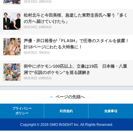
08月03日 18時42分
松村北斗と今田美桜、急逝した東野圭吾氏へ誓う「多く
の方へ届けていけたら」
08月04日 14時00分
声優・井口裕香が「FLASH」で圧巻のスタイルを披露！
計18ページにわたる大特集に！
08月05日 7時00分
街中にポケモン100匹以上、立像は19匹 日本橋・八重
洲で“伝説のポケモン”を巡る謎解き
08月05日 15時55分
ページの先頭へ
プライバシー
利用規約
免責事項
ポリシー
Copyright © 2026 GMO INSIGHT Inc. All Rights Reserved.