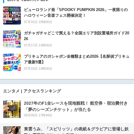
ピューロランド発「SPOOKY PUMPKIN 2026」一夜限りの
ハロウィーン音楽フェス開催決定！
07月31日 15時00分
ガチャガチャどこで買える？全国エリア別設置場所ガイド20
26
07月17日 13時00分
プリキュアのガシャポン全種類まとめ2026【名探偵プリキュ
ア最新9選】
07月16日 13時00分
エンタメ | アクセスランキング
2027年のF1全レースを現地観戦！ 航空券・宿泊費付き
「夢のシーズンチケット」が当たる
08月05日 17時48分
東雲うみ、「スピリッツ」の表紙＆グラビアに登場し妖