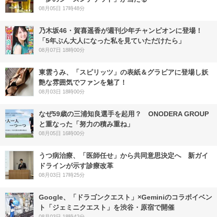
08月05日 17時48分
乃木坂46・賀喜遥香が週刊少年チャンピオンに登場！
「5年ぶん大人になった私を見ていただけたら」
08月07日 18時00分
東雲うみ、「スピリッツ」の表紙＆グラビアに登場し妖
艶な雰囲気でファンを魅了！
08月03日 18時00分
なぜ59歳の三浦知良選手を起用？ ONODERA GROUP
と重なった「努力の積み重ね」
08月05日 16時00分
うつ病治療、「医師任せ」から共同意思決定へ 新ガイ
ドラインが示す診療改革
08月03日 17時25分
Google、「ドラゴンクエスト」×Geminiのコラボイベン
ト「ジェミニクエスト」を渋谷・原宿で開催
08月03日 18時42分