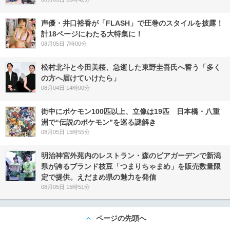
声優・井口裕香が「FLASH」で圧巻のスタイルを披露！
計18ページにわたる大特集に！
08月05日 7時00分
松村北斗と今田美桜、急逝した東野圭吾氏へ誓う「多く
の方へ届けていけたら」
08月04日 14時00分
街中にポケモン100匹以上、立像は19匹 日本橋・八重
洲で“伝説のポケモン”を巡る謎解き
08月05日 15時55分
明治神宮外苑内のレストラン・森のビアガーデンで新潟
県が誇るブランド枝豆「つまりちゃまめ」を販売数量限
定で提供。えだまめ県の魅力を発信
08月05日 15時51分
ページの先頭へ