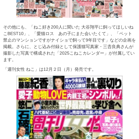
その他にも、「ねこ好き200人に聞いた 大谷翔平に飼ってほしいね
こBEST10」、「愛猫ロス あの子にまた会いたくて」、「ペット
禁止のマンションですがナイショで飼って9年目です」などの企画を
掲載。さらに、とじ込み付録として保護猫写真家・三𠮷良典さんが
撮影した写真で構成された「2025こねこカレンダー」が付属してい
ます。
「週刊女性 ねこ」は12⽉２⽇（月）発売です。