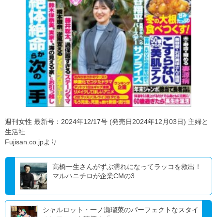
週刊女性 最新号：2024年12/17号 (発売日2024年12月03日) 主婦と
生活社
Fujisan.co.jpより
高橋一生さんがずぶ濡れになってラッコを救出！
マルハニチロが企業CMの3...
シャルロット・一ノ瀬瑠菜のパーフェクトなスタイ