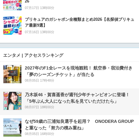
26
07月17日 13時00分
プリキュアのガシャポン全種類まとめ2026【名探偵プリキュ
ア最新9選】
07月16日 13時00分
エンタメ | アクセスランキング
2027年のF1全レースを現地観戦！ 航空券・宿泊費付き
「夢のシーズンチケット」が当たる
08月05日 17時48分
乃木坂46・賀喜遥香が週刊少年チャンピオンに登場！
「5年ぶん大人になった私を見ていただけたら」
08月07日 18時00分
なぜ59歳の三浦知良選手を起用？ ONODERA GROUP
と重なった「努力の積み重ね」
08月05日 16時00分