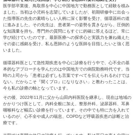
医学部卒業後、鳥取県を中心に中国地方で勤務医として経験を積み
ました。当初は小児科を志望していましたが、初期研修中に出会っ
た指導医の先生の素晴らしい人柄に深く影響を受け、循環器科の道
に進みました。その先生は、患者第一の姿勢を貫きながら、圧倒的
な知識量を持ち、専門外の質問にもすぐに的確に答えるほど、常に
学び続けていたのです。最新医療への探求心と実践力を兼ね備えた
その姿に感銘を受け、私も恩師のような医師を目指したいと強く思
いました。
循環器科医として急性期疾患を中心に診療を行う中で、心不全の基
本的なアプローチを学んだのは中国地方での病院勤務時代です。当
時の上司から「患者は必ずしも言葉ですべてを伝えられるわけでは
ない。だからこそ『聞くプロ』になりなさい」と教わったことは、
今も私の診療の軸となっています。
その後、2022年11月に父から山田内科医院を継承し、現在は地域の
かかりつけ医として、内科全般に加え、整形外科、泌尿器科、耳鼻
咽喉科など幅広い診療を行っています。その中でも特に力を入れて
いるのが、心不全や成人の喘息、COPDなど呼吸器疾患の診断と治
療です。