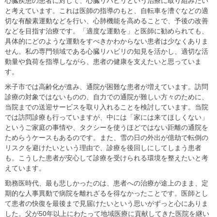
心臓疾患の患者に対して、心臓リハビリという治療に取り組みたい
と考えています。これは医師の指導のもと、自転車を漕ぐなどの適
切な有酸素運動などを行い、心肺機能を高めることで、予後の改善
などを目指す治療です。「適度な運動を」と医師に勧められても、
具体的にどのような運動をすべきかわからない患者は少なくありま
せん。私の専門領域である心臓リハビリの知見を活かし、適切な活
動量や負荷を指導しながら、患者の健康を支えたいと思っていま
す。
米子市では高齢化が進み、通院が困難な患者が増えています。訪問
診療の対象ではないものの、自力での通院が難しい方々のために、
当院までの送迎サービスを取り入れることを検討しています。当院
では訪問診療も行っていますが、中には「家には来てほしくない」
というご家庭の事情や、タクシーを使うほどではない距離の通院を
ためらうケースもあるのです。また、雪の日の外出が億劫で転倒の
リスクを避けたいという理由で、診療を後回しにしてしまう患者
も。こうした患者が安心して診療を受けられる環境を整えたいと考
えています。
勤務医時代、最も悲しかったのは、患者への治療が途上のまま、定
期的な人事異動で病院を離れざるを得なかったことです。医師とし
て患者の快復を最後まで見届けたいという思いがずっと心にありま
した。父が50年以上にわたって地域医療に貢献してきた医院を継い