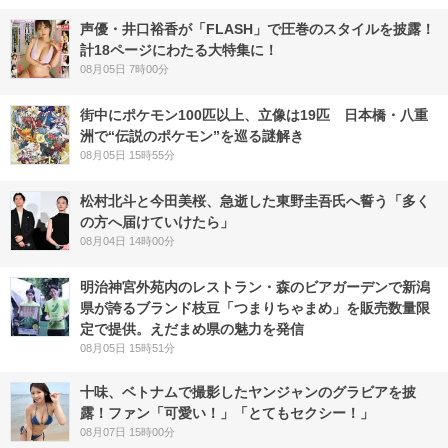
声優・井口裕香が「FLASH」で圧巻のスタイルを披露！
計18ページにわたる大特集に！
08月05日 7時00分
街中にポケモン100匹以上、立像は19匹 日本橋・八重
洲で“伝説のポケモン”を巡る謎解き
08月05日 15時55分
松村北斗と今田美桜、急逝した東野圭吾氏へ誓う「多く
の方へ届けていけたら」
08月04日 14時00分
明治神宮外苑内のレストラン・森のビアガーデンで新潟
県が誇るブランド枝豆「つまりちゃまめ」を販売数量限
定で提供。えだまめ県の魅力を発信
08月05日 15時51分
十味、ベトナムで撮影したヤンジャンのグラビアを披
露！ファン「可愛い！」「とてもセクシー！」
08月07日 15時00分