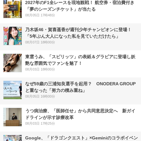
2027年のF1全レースを現地観戦！ 航空券・宿泊費付き
「夢のシーズンチケット」が当たる
08月05日 17時48分
乃木坂46・賀喜遥香が週刊少年チャンピオンに登場！
「5年ぶん大人になった私を見ていただけたら」
08月07日 18時00分
東雲うみ、「スピリッツ」の表紙＆グラビアに登場し妖
艶な雰囲気でファンを魅了！
08月03日 18時00分
なぜ59歳の三浦知良選手を起用？ ONODERA GROUP
と重なった「努力の積み重ね」
08月05日 16時00分
うつ病治療、「医師任せ」から共同意思決定へ 新ガイ
ドラインが示す診療改革
08月03日 17時25分
Google、「ドラゴンクエスト」×Geminiのコラボイベン