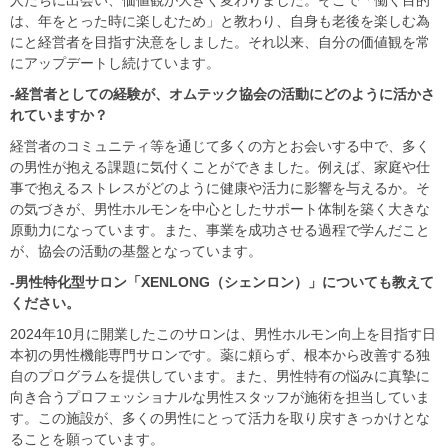
は、年をとった時に楽しむため」と教わり、自身も老後を楽しむ為
にと経営者を目指す決意をしました。それ以来、自分の価値観を常
にアップデートし続けています。
-経営者としての経験が、オムテック協会の活動にどのように活かさ
れていますか？
経営者のコミュニティ等を通じて多くの方とお会いする中で、多く
の男性が抱える課題に気付くことができました。例えば、家庭や仕
事で抱えるストレスがどのように健康や活力に影響を与えるか。そ
の気づきが、男性ホルモンを中心としたサポート体制を築く大きな
原動力になっています。また、事業を成功させる過程で学んだこと
が、協会の活動の基盤となっています。
-男性特化型サロン「XENLONG（シェンロン）」についても教えて
ください。
2024年10月に開業したこのサロンは、男性ホルモン向上を目指す日
本初の男性機能専門サロンです。薬に頼らず、根本から改善する独
自のプログラムを提供しています。また、男性特有の悩みに真摯に
向き合うプロフェッショナルな男性スタッフが施術を担当していま
す。この施設が、多くの男性にとって活力を取り戻すきっかけとな
ることを願っています。