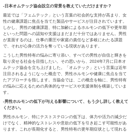
-日本オムテック協会設立の背景を教えていただけますか？
最近では「フェムテック」という言葉の社会的な支持が高まり、女
性の健康課題に焦点を当てた製品やサービスが注目されています。
しかし、男性の健康課題、特に加齢によるホルモンの低下や更年期
といった問題への認知や支援はまだまだ十分ではありません。男性
が直面するのは、仕事の重圧や家庭の責任など多岐にわたる課題
で、それが心身の活力を奪っている現状があります。
こうした男性特有の悩みに寄り添い、すべての男性が自信と輝きを
取り戻せる社会を目指したい。その思いから、2024年7月に日本オ
ムテック協会を立ち上げました。「オムテック」という言葉は近年
注目されるようになった概念で、男性ホルモンや健康に焦点を当て
たアプローチを指します。当協会では、この概念を軸に、男性特有
の悩みに応えるための具体的なサービスや支援体制を構築していま
す。
-男性ホルモンの低下が与える影響について、もう少し詳しく教えて
ください。
男性ホルモン、特にテストステロンの低下は、体力や活力の減少だ
けでなく、精神的なストレスや意欲の低下を引き起こす可能性があ
ります。これが長期化すると、男性特有の更年期症状として現れる