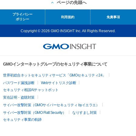
ページの先頭へ
プライバシー
利用規約
免責事項
ポリシー
Copyright © 2026 GMO INSIGHT Inc. All Rights Reserved.
GMOインターネットグループのセキュリティ事業について
世界初総合ネットセキュリティサービス「GMOセキュリティ24」
パスワード漏洩診断
Webサイトリスク診断
セキュリティ相談AIチャットボット
実在証明・盗聴対策
サイバー攻撃対策（GMOサイバーセキュリティ byイエラエ）
サイバー攻撃対策（GMO Flatt Security）
なりすまし対策
セキュリティ事業の軌跡