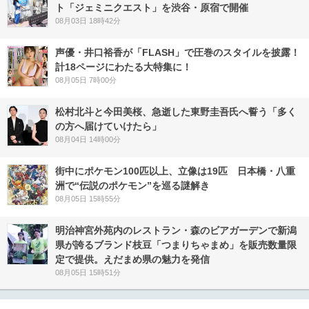
ト「ジェミニクエスト」を渋谷・原宿で開催
08月03日 18時42分
声優・井口裕香が「FLASH」で圧巻のスタイルを披露！
計18ページにわたる大特集に！
08月05日 7時00分
松村北斗と今田美桜、急逝した東野圭吾氏へ誓う「多く
の方へ届けていけたら」
08月04日 14時00分
街中にポケモン100匹以上、立像は19匹 日本橋・八重
洲で“伝説のポケモン”を巡る謎解き
08月05日 15時55分
明治神宮外苑内のレストラン・森のビアガーデンで新潟
県が誇るブランド枝豆「つまりちゃまめ」を販売数量限
定で提供。えだまめ県の魅力を発信
08月05日 15時51分