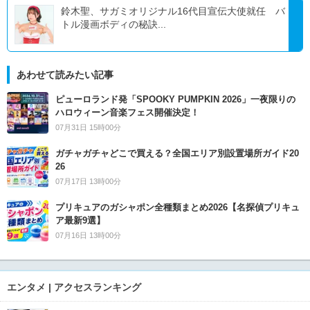
鈴木聖、サガミオリジナル16代目宣伝大使就任 バ
トル漫画ボディの秘訣...
あわせて読みたい記事
ピューロランド発「SPOOKY PUMPKIN 2026」一夜限りの
ハロウィーン音楽フェス開催決定！
07月31日 15時00分
ガチャガチャどこで買える？全国エリア別設置場所ガイド20
26
07月17日 13時00分
プリキュアのガシャポン全種類まとめ2026【名探偵プリキュ
ア最新9選】
07月16日 13時00分
エンタメ | アクセスランキング