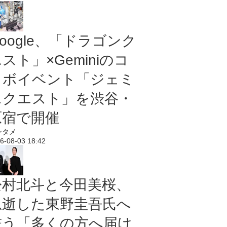
oogle、「ドラゴンク
スト」×Geminiのコ
ラボイベント「ジェミ
ニクエスト」を渋谷・
原宿で開催
ンタメ
6-08-03 18:42
松村北斗と今田美桜、
急逝した東野圭吾氏へ
誓う「多くの方へ届け