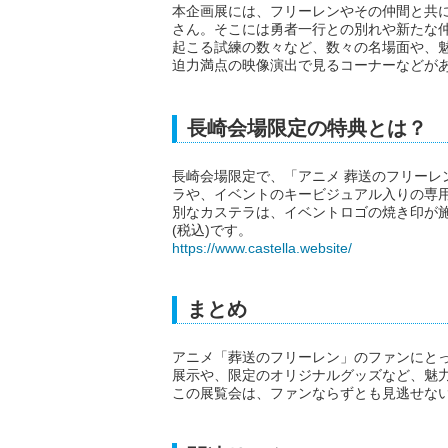
本企画展には、フリーレンやその仲間と共
さん。そこには勇者一行との別れや新たな
起こる試練の数々など、数々の名場面や、
迫力満点の映像演出で見るコーナーなどが
長崎会場限定の特典とは？
長崎会場限定で、「アニメ 葬送のフリーレ
ラや、イベントのキービジュアル入りの専
別なカステラは、イベントロゴの焼き印が施
(税込)です。
https://www.castella.website/
まとめ
アニメ「葬送のフリーレン」のファンにと
展示や、限定のオリジナルグッズなど、魅力
この展覧会は、ファンならずとも見逃せな