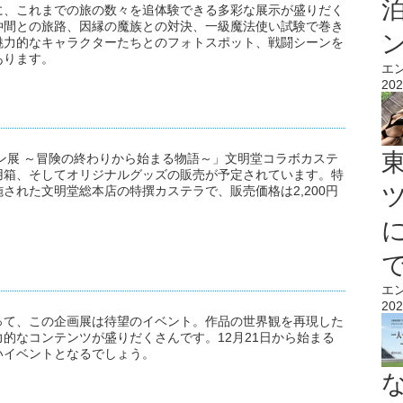
に、これまでの旅の数々を追体験できる多彩な展示が盛りだく
仲間との旅路、因縁の魔族との対決、一級魔法使い試験で巻き
魅力的なキャラクターたちとのフォトスポット、戦闘シーンを
あります。
エ
202
ン展 ～冒険の終わりから始まる物語～」文明堂コラボカステ
用箱、そしてオリジナルグッズの販売が予定されています。特
された文明堂総本店の特撰カステラで、販売価格は2,200円
エ
202
って、この企画展は待望のイベント。作品の世界観を再現した
的なコンテンツが盛りだくさんです。12月21日から始まる
いイベントとなるでしょう。