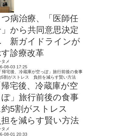
うつ病治療、「医師任
せ」から共同意思決定
へ 新ガイドラインが
示す診療改革
ンタメ
6-08-03 17:25
「帰宅後、冷蔵庫が空
っぽ」旅行前後の食事
に約5割がストレス
負担を減らす賢い方法
ンタメ
6-08-01 20:33