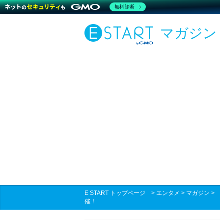
無料診断
マガジン
E START トップページ
>
エンタメ
>
マガジン
催！