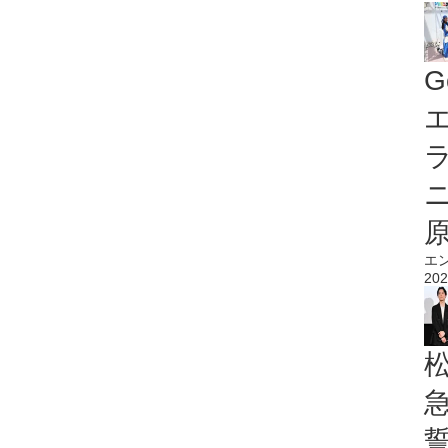
G
エ
エ
202