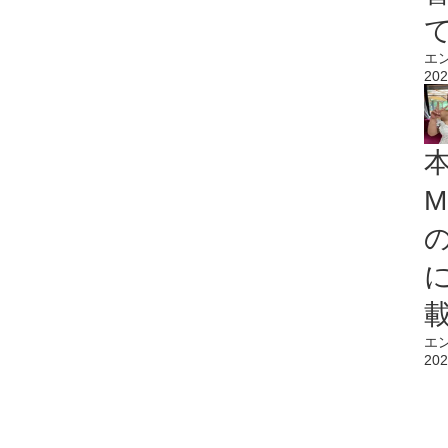
エ
202
M
エ
202