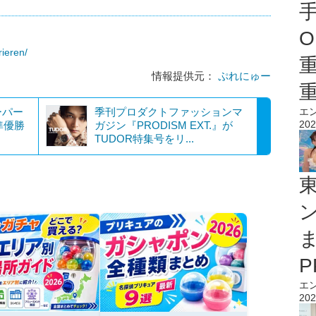
O
ieren/
情報提供元：
ぷれにゅー
エ
ーパー
季刊プロダクトファッションマ
202
準優勝
ガジン『PRODISM EXT.』が
TUDOR特集号をリ...
エ
202