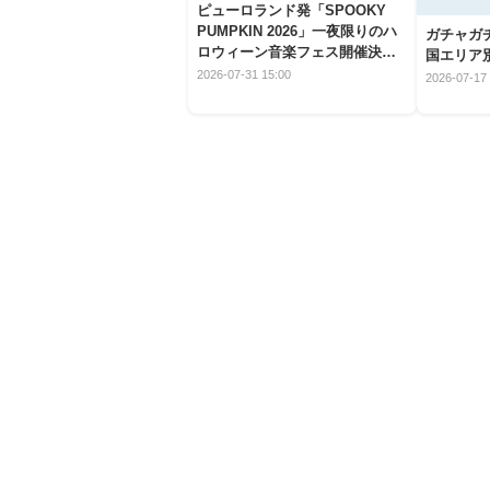
ピューロランド発「SPOOKY
PUMPKIN 2026」一夜限りのハ
ガチャガ
ロウィーン音楽フェス開催決
国エリア別
定！
2026-07-31 15:00
2026-07-17 