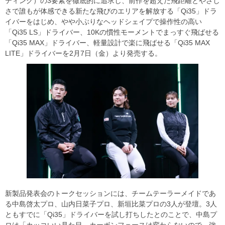
ティング）の3要素を徹底的に追求し、前作を超えた飛距離とやさし
さで誰もが体感できる新たな飛びのエリアを解放する「Qi35」ドラ
イバーをはじめ、やや小ぶりなヘッドシェイプで操作性の高い
「Qi35 LS」ドライバー、10Kの慣性モーメントでまっすぐ飛ばせる
「Qi35 MAX」ドライバー、軽量設計で楽に飛ばせる「Qi35 MAX
LITE」ドライバーを2月7日（金）より発売する。
新製品発表会のトークセッションには、チームテーラーメイドであ
る中島啓太プロ、山内日菜子プロ、新垣比菜プロの3人が登壇。3人
ともすでに「Qi35」ドライバーを試し打ちしたとのことで、中島プ