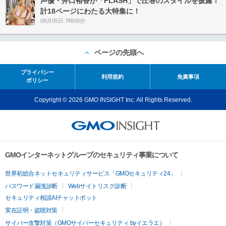
声優・井口裕香が「FLASH」で圧巻のスタイルを披露！
計18ページにわたる大特集に！
08月05日 7時00分
ページの先頭へ
プライバシー
利用規約
免責事項
ポリシー
Copyright © 2026 GMO INSIGHT Inc. All Rights Reserved.
GMOインターネットグループのセキュリティ事業について
世界初総合ネットセキュリティサービス「GMOセキュリティ24」
パスワード漏洩診断
Webサイトリスク診断
セキュリティ相談AIチャットボット
実在証明・盗聴対策
サイバー攻撃対策（GMOサイバーセキュリティ byイエラエ）