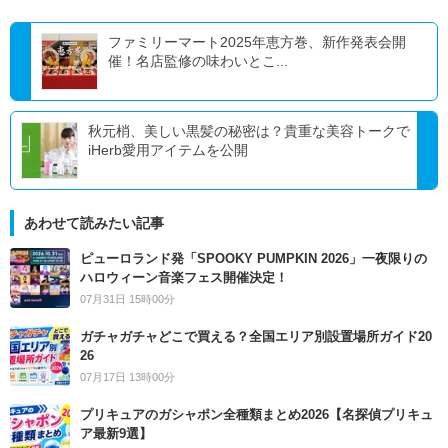
ファミリーマート2025年恵方巻、新作発表会開
催！名店監修の味わいとこ...
秋元梢、美しい黒髪の秘密は？貴重な美容トークで
iHerb愛用アイテムを公開
あわせて読みたい記事
ピューロランド発「SPOOKY PUMPKIN 2026」一夜限りの
ハロウィーン音楽フェス開催決定！
07月31日 15時00分
ガチャガチャどこで買える？全国エリア別設置場所ガイド20
26
07月17日 13時00分
プリキュアのガシャポン全種類まとめ2026【名探偵プリキュ
ア最新9選】