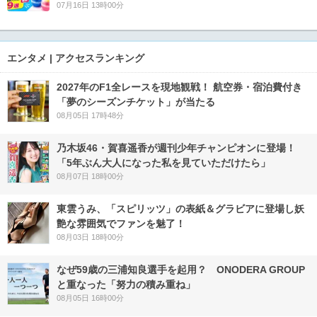
07月16日 13時00分
エンタメ | アクセスランキング
2027年のF1全レースを現地観戦！ 航空券・宿泊費付き
「夢のシーズンチケット」が当たる
08月05日 17時48分
乃木坂46・賀喜遥香が週刊少年チャンピオンに登場！
「5年ぶん大人になった私を見ていただけたら」
08月07日 18時00分
東雲うみ、「スピリッツ」の表紙＆グラビアに登場し妖
艶な雰囲気でファンを魅了！
08月03日 18時00分
なぜ59歳の三浦知良選手を起用？ ONODERA GROUP
と重なった「努力の積み重ね」
08月05日 16時00分