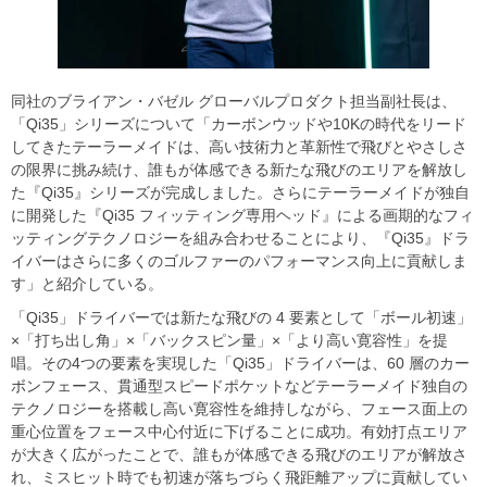
同社のブライアン・バゼル グローバルプロダクト担当副社長は、
「Qi35」シリーズについて「カーボンウッドや10Kの時代をリード
してきたテーラーメイドは、高い技術力と革新性で飛びとやさしさ
の限界に挑み続け、誰もが体感できる新たな飛びのエリアを解放し
た『Qi35』シリーズが完成しました。さらにテーラーメイドが独自
に開発した『Qi35 フィッティング専用ヘッド』による画期的なフィ
ッティングテクノロジーを組み合わせることにより、『Qi35』ドラ
イバーはさらに多くのゴルファーのパフォーマンス向上に貢献しま
す」と紹介している。
「Qi35」ドライバーでは新たな飛びの 4 要素として「ボール初速」
×「打ち出し角」×「バックスピン量」×「より高い寛容性」を提
唱。その4つの要素を実現した「Qi35」ドライバーは、60 層のカー
ボンフェース、貫通型スピードポケットなどテーラーメイド独自の
テクノロジーを搭載し高い寛容性を維持しながら、フェース面上の
重心位置をフェース中心付近に下げることに成功。有効打点エリア
が大きく広がったことで、誰もが体感できる飛びのエリアが解放さ
れ、ミスヒット時でも初速が落ちづらく飛距離アップに貢献してい