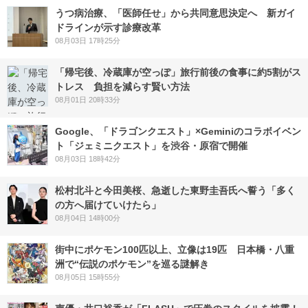
うつ病治療、「医師任せ」から共同意思決定へ 新ガイ
ドラインが示す診療改革
08月03日 17時25分
「帰宅後、冷蔵庫が空っぽ」旅行前後の食事に約5割がス
トレス 負担を減らす賢い方法
08月01日 20時33分
Google、「ドラゴンクエスト」×Geminiのコラボイベン
ト「ジェミニクエスト」を渋谷・原宿で開催
08月03日 18時42分
松村北斗と今田美桜、急逝した東野圭吾氏へ誓う「多く
の方へ届けていけたら」
08月04日 14時00分
街中にポケモン100匹以上、立像は19匹 日本橋・八重
洲で“伝説のポケモン”を巡る謎解き
08月05日 15時55分