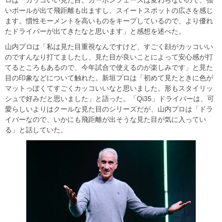
ロは「カッコいい見た目。カーボンフェースは変わらないので、強
いボールが出て飛距離も出ますし、スイートスポットの広さを感じ
ます。慣性モーメントを高いものをキープしているので、より優れ
たドライバーが出てきたなと思います」と感想を述べた。
山内プロは「私は見た目重視なんですけど、すごく顔がカッコいい
のですんなり打てましたし、見た目が良いことによって安心感が打
てるところもあるので、今年試合で使えるのが楽しみです」と見た
目の印象などについて触れた。新垣プロは「初めて見たときに色が
マットっぽくてすごくカッコいいなと思いました。形もスタイリッ
シュで好みだと思いました」と語った。「Qi35」ドライバーは、可
愛らしいよりはクールな見た目のシリーズだが、山内プロは「ドラ
イバーなので、いかにも飛距離が出そうな見た目が気に入ってい
る」と話していた。