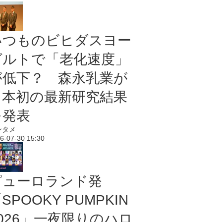
いつものビヒダスヨー
グルトで「老化速度」
が低下？ 森永乳業が
日本初の最新研究結果
を発表
ンタメ
6-07-30 15:30
ピューロランド発
SPOOKY PUMPKIN
2026」一夜限りのハロ