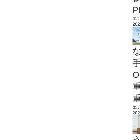
エ
202
O
エ
202