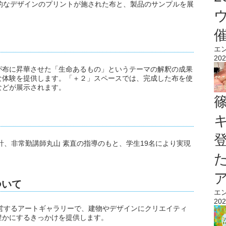
的なデザインのプリントが施された布と、製品のサンプルを展
エ
202
が布に昇華させた「生命あるもの」というテーマの解釈の成果
な体験を提供します。「＋２」スペースでは、完成した布を使
などが展示されます。
計、非常勤講師丸山 素直の指導のもと、学生19名により実現
について
エ
202
」は東京建物が運営するアートギャラリーで、建物やデザインにクリエイティ
豊かにするきっかけを提供します。