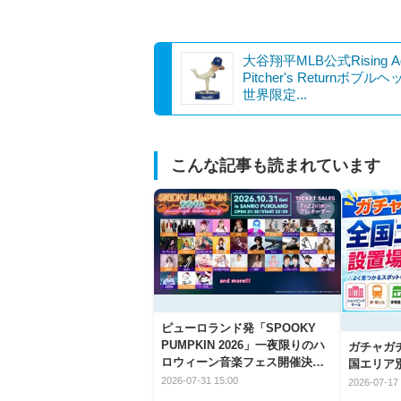
大谷翔平MLB公式Rising A
Pitcher's Returnボブル
世界限定...
こんな記事も読まれています
ピューロランド発「SPOOKY
PUMPKIN 2026」一夜限りのハ
ガチャガ
ロウィーン音楽フェス開催決
国エリア別
定！
2026-07-31 15:00
2026-07-17 