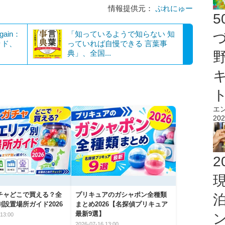
情報提供元：
ぷれにゅー
gain：
「知っているようで知らない 知
ヘッド、
っていれば自慢できる 言葉事
典」、全国...
エ
202
2
チャどこで買える？全
プリキュアのガシャポン全種類
設置場所ガイド2026
まとめ2026【名探偵プリキュア
最新9選】
13:00
2026-07-16 13:00