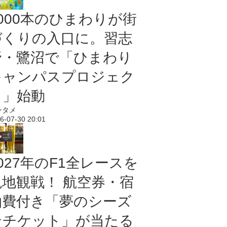
5000本のひまわりが街
づくりの入口に。習志
野・鷺沼で「ひまわり
キャンパスプロジェク
ト」始動
ンタメ
6-07-30 20:01
027年のF1全レースを
現地観戦！ 航空券・宿
泊費付き「夢のシーズ
ンチケット」が当たる