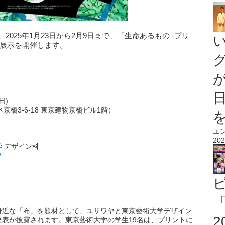
025年1月23日から2月9日まで、「生命あるもの -プリ
た展示を開催します。
日)
京都中央区京橋3-6-18 東京建物京橋ビル1階）
エ
202
 デザイン科
/
「
身近な「布」を題材として、ユザワヤと東京藝術大学デザイン
表が披露されます。東京藝術大学の学生19名は、プリントに