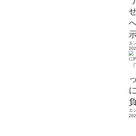
エ
202
エ
202