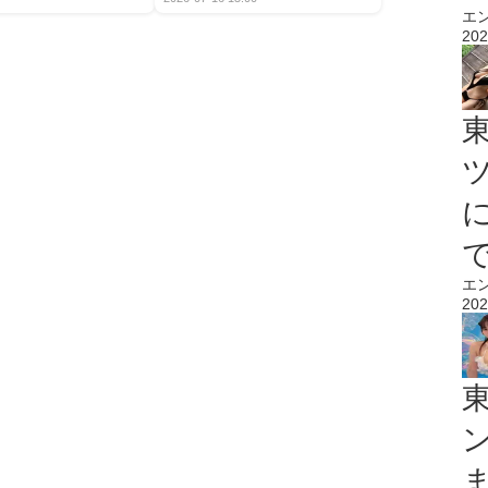
エ
202
エ
202