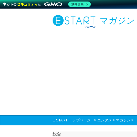
無料診断
マガジン
E START トップページ
>
エンタメ
>
マガジン
総合