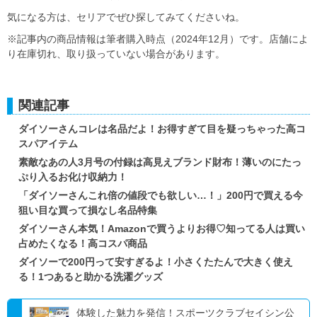
気になる方は、セリアでぜひ探してみてくださいね。
※記事内の商品情報は筆者購入時点（2024年12月）です。店舗によ
り在庫切れ、取り扱っていない場合があります。
関連記事
ダイソーさんコレは名品だよ！お得すぎて目を疑っちゃった高コ
スパアイテム
素敵なあの人3月号の付録は高見えブランド財布！薄いのにたっ
ぷり入るお化け収納力！
「ダイソーさんこれ倍の値段でも欲しい…！」200円で買える今
狙い目な買って損なし名品特集
ダイソーさん本気！Amazonで買うよりお得♡知ってる人は買い
占めたくなる！高コスパ商品
ダイソーで200円って安すぎるよ！小さくたたんで大きく使え
る！1つあると助かる洗濯グッズ
体験した魅力を発信！スポーツクラブセイシン公