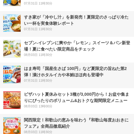
07月31日 11時30分
すき家が「冷やし汁」を新発売！夏限定のさっぱり冷た
い一杯を実食体験レポート
07月31日 11時30分
セブン‐イレブンに爽やか「レモン」スイーツ＆パン新登
場！夏に食べたい限定商品をチェック
08月03日 11時30分
はま寿司「国産生さば 100円」など夏限定の旨ねた第2
弾！漬けホタルイカや本鮪ほほ肉も登場中
07月31日 11時30分
ピザハット夏休みセット3種が3,000円から！お盆や集ま
りにぴったりのボリューム&おトクな期間限定メニュー
08月03日 13時00分
関西限定！和歌山の恵みを味わう『和歌山毎度おおきに
フェア』全商品徹底紹介
08月03日 11時30分