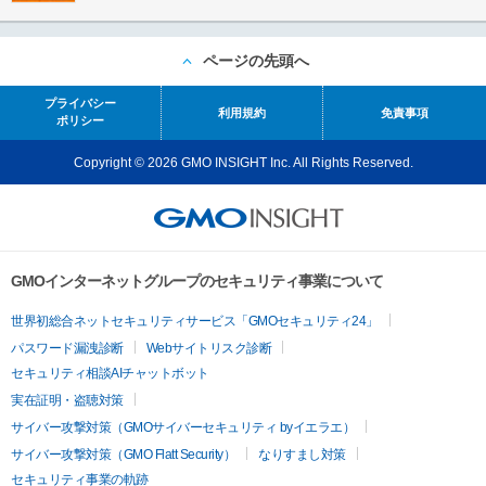
ページの先頭へ
プライバシー
利用規約
免責事項
ポリシー
Copyright © 2026 GMO INSIGHT Inc. All Rights Reserved.
GMOインターネットグループのセキュリティ事業について
世界初総合ネットセキュリティサービス「GMOセキュリティ24」
パスワード漏洩診断
Webサイトリスク診断
セキュリティ相談AIチャットボット
実在証明・盗聴対策
サイバー攻撃対策（GMOサイバーセキュリティ byイエラエ）
サイバー攻撃対策（GMO Flatt Security）
なりすまし対策
セキュリティ事業の軌跡