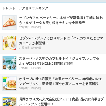
トレンド | アクセスランキング
セブンカフェ ベーカリーに本格ピザ新登場！手軽に味わ
うマルゲリータ＆照り焼きチキンを全国発売
07月31日 11時30分
セブン‐イレブンよくばりサンドに「ハムカツ＆たまごマ
カロニ」が新登場！
07月31日 11時30分
スターバックス初のカプセルトイ「ジョイフル カプセ
ル」が2026年8月2日に都内限定発売
07月31日 13時00分
オリーブの丘 8月限定「冷製カッペリーニ 赤海老のレモ
ンガーリック」新登場！爽やか夏メニューを徹底解説
08月01日 11時30分
長岡まつり大花火大会応援フェア｜商品6品が新潟県セブ
ン−イレブンに登場中！