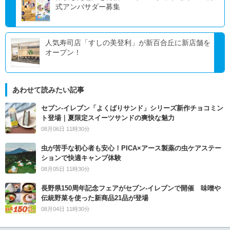
式アンバサダー募集
人気寿司店「すしの美登利」が新百合丘に新店舗を
オープン！
あわせて読みたい記事
セブン‐イレブン「よくばりサンド」シリーズ新作チョコミン
ト登場｜夏限定スイーツサンドの爽快な魅力
08月06日 11時30分
虫が苦手な初心者も安心！PICA×アース製薬の虫ケアステー
ションで快適キャンプ体験
08月05日 11時30分
長野県150周年記念フェアがセブン-イレブンで開催 味噌や
伝統野菜を使った新商品21品が登場
08月04日 11時30分