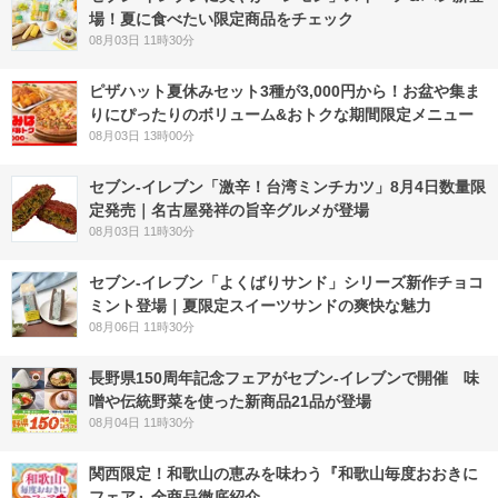
場！夏に食べたい限定商品をチェック
08月03日 11時30分
ピザハット夏休みセット3種が3,000円から！お盆や集ま
りにぴったりのボリューム&おトクな期間限定メニュー
08月03日 13時00分
セブン-イレブン「激辛！台湾ミンチカツ」8月4日数量限
定発売｜名古屋発祥の旨辛グルメが登場
08月03日 11時30分
セブン‐イレブン「よくばりサンド」シリーズ新作チョコ
ミント登場｜夏限定スイーツサンドの爽快な魅力
08月06日 11時30分
長野県150周年記念フェアがセブン-イレブンで開催 味
噌や伝統野菜を使った新商品21品が登場
08月04日 11時30分
関西限定！和歌山の恵みを味わう『和歌山毎度おおきに
フェア』全商品徹底紹介