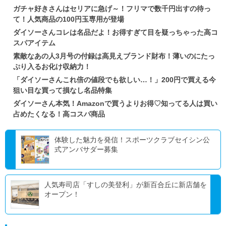
ガチャ好きさんはセリアに急げ～！フリマで数千円出すの待っ
て！人気商品の100円玉専用が登場
ダイソーさんコレは名品だよ！お得すぎて目を疑っちゃった高コ
スパアイテム
素敵なあの人3月号の付録は高見えブランド財布！薄いのにたっ
ぷり入るお化け収納力！
「ダイソーさんこれ倍の値段でも欲しい…！」200円で買える今
狙い目な買って損なし名品特集
ダイソーさん本気！Amazonで買うよりお得♡知ってる人は買い
占めたくなる！高コスパ商品
体験した魅力を発信！スポーツクラブセイシン公
式アンバサダー募集
人気寿司店「すしの美登利」が新百合丘に新店舗を
オープン！