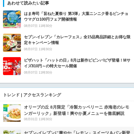
あわせて読みたい記事
はま寿司「旨ねた夏祭り 第3弾」大葉ニンニク香るビンチョ
ウマグロ100円フェア開催情報
08月07日 11時30分
セブン‐イレブン「カレーフェス」全15品商品詳細とお得な限
定キャンペーン情報
08月07日 11時30分
ピザハット「ハットの日」8月は新作ビビンバピザ登場！Mサ
イズ810円～の特大セール開催
08月07日 11時30分
トレンド | アクセスランキング
オリーブの丘 8月限定「冷製カッペリーニ 赤海老のレモ
ンガーリック」新登場！爽やか夏メニューを徹底解説
08月01日 11時30分
セブン‐イレブンに爽やか「レモン」スイーツ＆パン新登