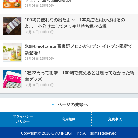
08月03日 11時30分
100均に便利なの出たよ～「1本丸ごとはかさばるの
よ…」小分けにしてスッキリ持ち運べる板
08月02日 11時00分
氷結®mottainai 富良野メロンがセブン‐イレブン限定で
新登場！
08月03日 11時30分
1枚22円って衝撃…100均で買えるとは思ってなかった衛
生グッズ
08月01日 11時00分
ページの先頭へ
プライバシー
利用規約
免責事項
ポリシー
Copyright © 2026 GMO INSIGHT Inc. All Rights Reserved.