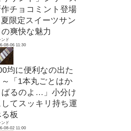
新作チョコミント登場
｜夏限定スイーツサン
ドの爽快な魅力
レンド
6-08-06 11:30
100均に便利なの出た
よ～「1本丸ごとはか
さばるのよ…」小分け
にしてスッキリ持ち運
べる板
レンド
6-08-02 11:00