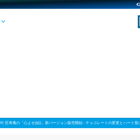
>
叶 匠寿庵の「心よせ(結)」新バージョン販売開始 - チョコレートの変更とハート