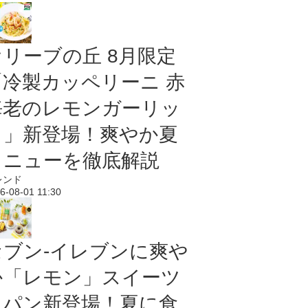
オリーブの丘 8月限定
「冷製カッペリーニ 赤
海老のレモンガーリッ
ク」新登場！爽やか夏
メニューを徹底解説
レンド
6-08-01 11:30
セブン‐イレブンに爽や
か「レモン」スイーツ
＆パン新登場！夏に食