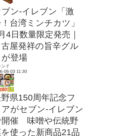
セブン-イレブン「激
辛！台湾ミンチカツ」
8月4日数量限定発売｜
名古屋発祥の旨辛グル
メが登場
レンド
6-08-03 11:30
長野県150周年記念フ
ェアがセブン-イレブン
で開催 味噌や伝統野
菜を使った新商品21品