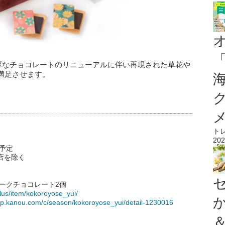
濃厚なチョコレートのリニューアルに伴い再現された草花や
満足させます。
ト
202
末予定
店を除く
ークチョコレート2個
lus/item/kokoroyose_yui/
hop.kanou.com/c/season/kokoroyose_yui/detail-1230016