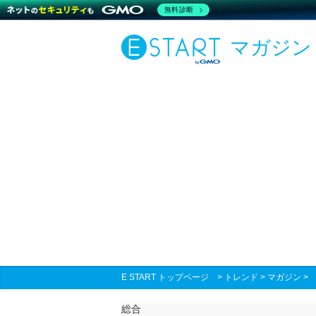
無料診断
マガジン
E START トップページ
>
トレンド
>
マガジン
総合