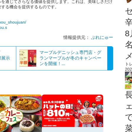
アルを通じてさらなる価値を提供します。これは、美味しさだけ
験する機会を提供するものです。
nou_shoujuan/
ou.s
情報提供元：
ぷれにゅー
ド
マーブルデニッシュ専門店・グ
際展示
ランマーブルが冬のキャンペー
ンを開催！...
ト
202