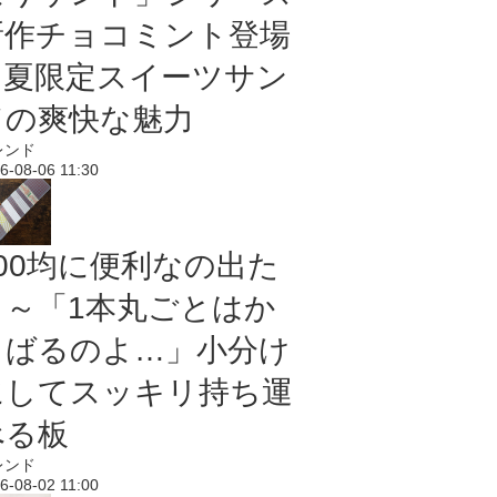
新作チョコミント登場
｜夏限定スイーツサン
ドの爽快な魅力
レンド
6-08-06 11:30
100均に便利なの出た
よ～「1本丸ごとはか
さばるのよ…」小分け
にしてスッキリ持ち運
べる板
レンド
6-08-02 11:00