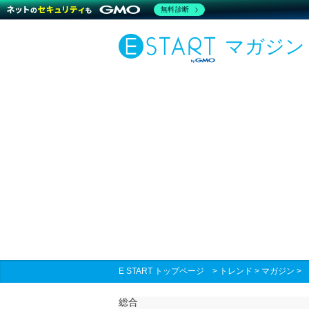
無料診断
マガジン
E START トップページ
>
トレンド
>
マガジン
総合