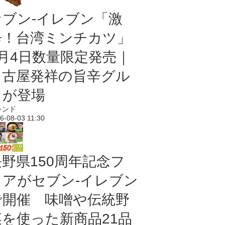
セブン-イレブン「激
辛！台湾ミンチカツ」
8月4日数量限定発売｜
名古屋発祥の旨辛グル
メが登場
レンド
6-08-03 11:30
長野県150周年記念フ
ェアがセブン-イレブン
で開催 味噌や伝統野
菜を使った新商品21品