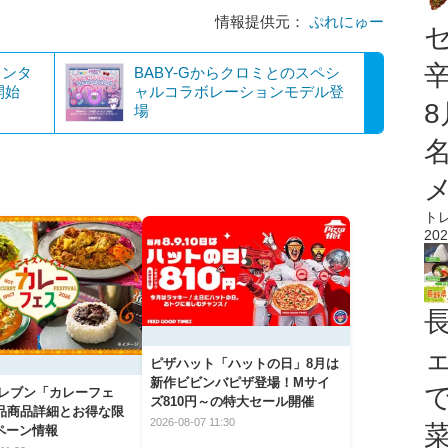
情報提供元：
ぷれにゅー
レンタ
BABY-Gからクロミとのスペシ
開始
ャルコラボレーションモデル登
場
ト
202
ピザハット「ハットの日」8月は
新作ビビンバピザ登場！Mサイ
イレブン「カレーフェ
ズ810円～の特大セール開催
5品商品詳細とお得な限
2026-08-07 11:30
ペーン情報