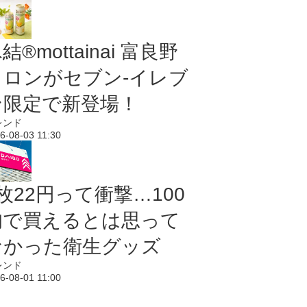
結®mottainai 富良野
メロンがセブン‐イレブ
ン限定で新登場！
レンド
6-08-03 11:30
枚22円って衝撃…100
均で買えるとは思って
なかった衛生グッズ
レンド
6-08-01 11:00