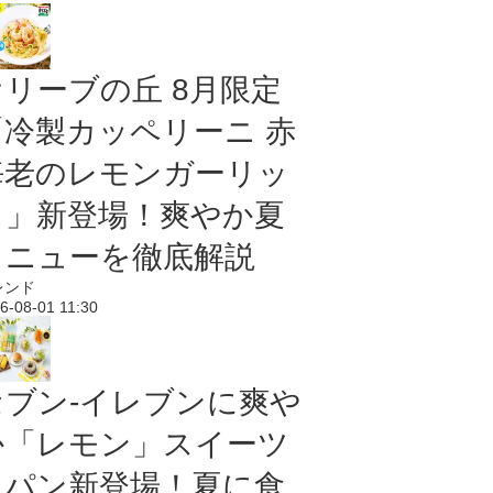
オリーブの丘 8月限定
「冷製カッペリーニ 赤
海老のレモンガーリッ
ク」新登場！爽やか夏
メニューを徹底解説
レンド
6-08-01 11:30
セブン‐イレブンに爽や
か「レモン」スイーツ
＆パン新登場！夏に食