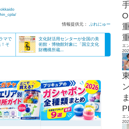
hokkaido
O
hin_cpla/
情報提供元：
ぷれにゅー
ラマで
文化財活用センターが全国の美
集！そ
術館・博物館対象に「国立文化
エ
財機構所蔵...
202
エ
202