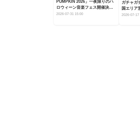
PUMPKIN 2026」一夜限りのハ
ガチャガ
ロウィーン音楽フェス開催決
国エリア別
定！
2026-07-31 15:00
2026-07-17 