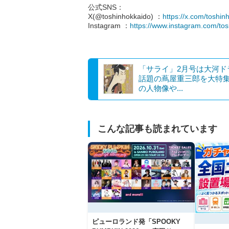
公式SNS：
X(@toshinhokkaido) ：
https://x.com/toshin
Instagram ：
https://www.instagram.com/tos
「サライ」2月号は大河ド
話題の蔦屋重三郎を大特
の人物像や...
こんな記事も読まれています
ピューロランド発「SPOOKY