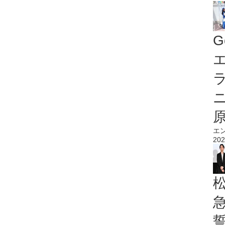
G
エ
エ
202