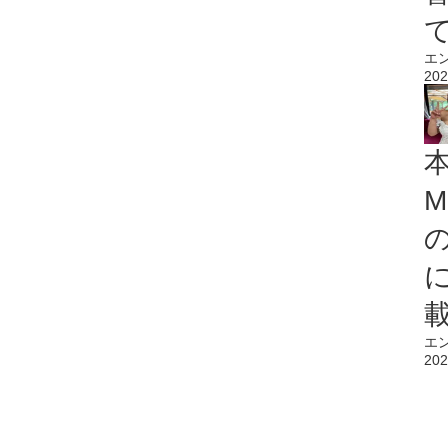
エ
202
M
エ
202