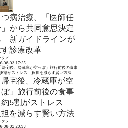
うつ病治療、「医師任
せ」から共同意思決定
へ 新ガイドラインが
示す診療改革
ンタメ
6-08-03 17:25
「帰宅後、冷蔵庫が空
っぽ」旅行前後の食事
に約5割がストレス
負担を減らす賢い方法
ンタメ
6-08-01 20:33