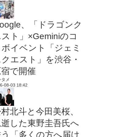
oogle、「ドラゴンク
スト」×Geminiのコ
ラボイベント「ジェミ
ニクエスト」を渋谷・
原宿で開催
ンタメ
6-08-03 18:42
松村北斗と今田美桜、
急逝した東野圭吾氏へ
誓う「多くの方へ届け