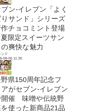
セブン‐イレブン「よく
ばりサンド」シリーズ
新作チョコミント登場
｜夏限定スイーツサン
ドの爽快な魅力
レンド
6-08-06 11:30
長野県150周年記念フ
ェアがセブン-イレブン
で開催 味噌や伝統野
菜を使った新商品21品