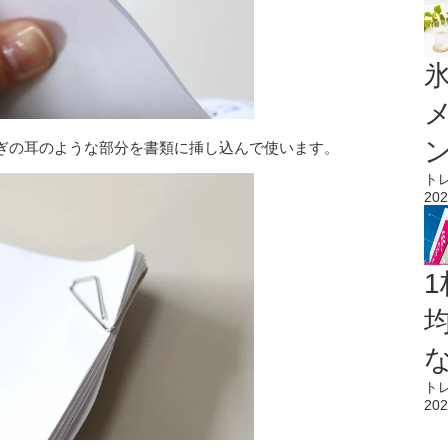
氷
ぎの耳のような部分を書類に挿し込んで使います。
ト
202
1
ト
202