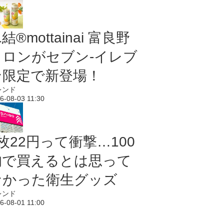
結®mottainai 富良野
メロンがセブン‐イレブ
ン限定で新登場！
レンド
6-08-03 11:30
枚22円って衝撃…100
均で買えるとは思って
なかった衛生グッズ
レンド
6-08-01 11:00