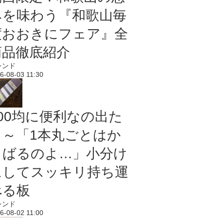
みを味わう『和歌山毎
度おおきにフェア』全
商品徹底紹介
レンド
6-08-03 11:30
100均に便利なの出た
よ～「1本丸ごとはか
さばるのよ…」小分け
にしてスッキリ持ち運
べる板
レンド
6-08-02 11:00