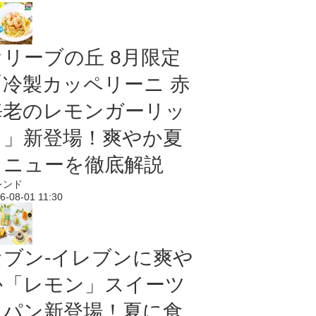
オリーブの丘 8月限定
「冷製カッペリーニ 赤
海老のレモンガーリッ
ク」新登場！爽やか夏
メニューを徹底解説
レンド
6-08-01 11:30
セブン‐イレブンに爽や
か「レモン」スイーツ
＆パン新登場！夏に食