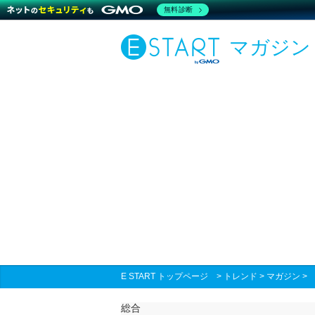
無料診断
マガジン
E START トップページ
>
トレンド
>
マガジン
総合