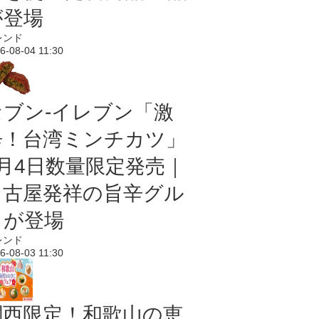
が登場
レンド
6-08-04 11:30
セブン-イレブン「激
辛！台湾ミンチカツ」
8月4日数量限定発売｜
名古屋発祥の旨辛グル
メが登場
レンド
6-08-03 11:30
関西限定！和歌山の恵