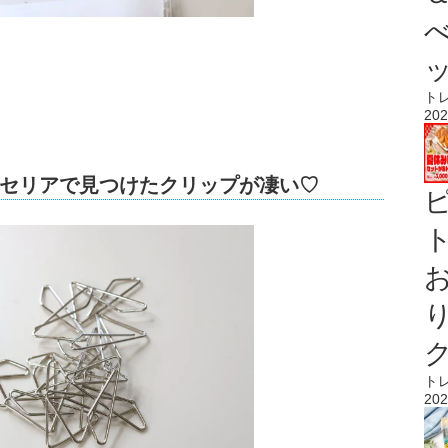
ト
202
セリアで見つけたクリップが凄い♡
ト
ト
202