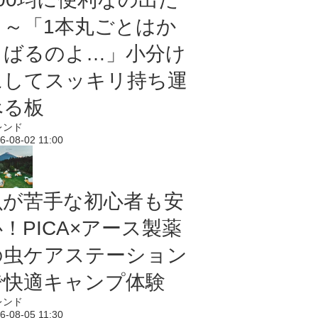
よ～「1本丸ごとはか
さばるのよ…」小分け
にしてスッキリ持ち運
べる板
レンド
6-08-02 11:00
虫が苦手な初心者も安
！PICA×アース製薬
の虫ケアステーション
で快適キャンプ体験
レンド
6-08-05 11:30