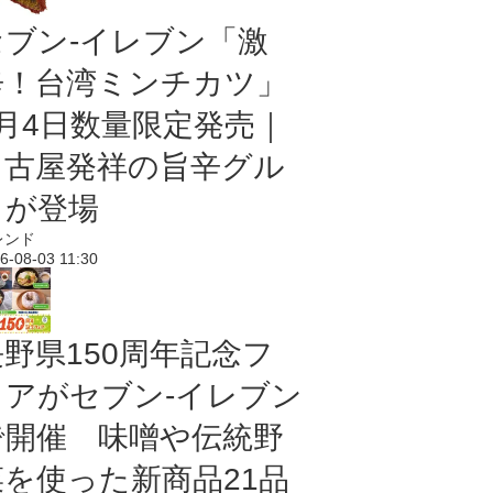
セブン-イレブン「激
辛！台湾ミンチカツ」
8月4日数量限定発売｜
名古屋発祥の旨辛グル
メが登場
レンド
6-08-03 11:30
長野県150周年記念フ
ェアがセブン-イレブン
で開催 味噌や伝統野
菜を使った新商品21品