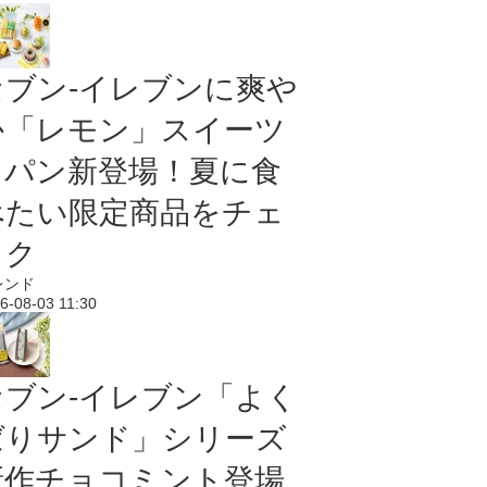
セブン‐イレブンに爽や
か「レモン」スイーツ
＆パン新登場！夏に食
べたい限定商品をチェ
ック
レンド
6-08-03 11:30
セブン‐イレブン「よく
ばりサンド」シリーズ
新作チョコミント登場