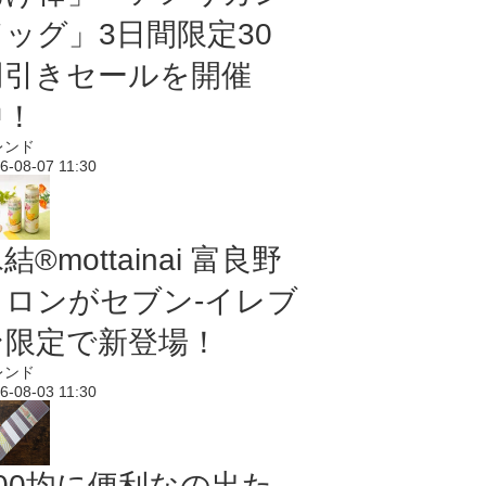
ドッグ」3日間限定30
円引きセールを開催
中！
レンド
6-08-07 11:30
結®mottainai 富良野
メロンがセブン‐イレブ
ン限定で新登場！
レンド
6-08-03 11:30
100均に便利なの出た