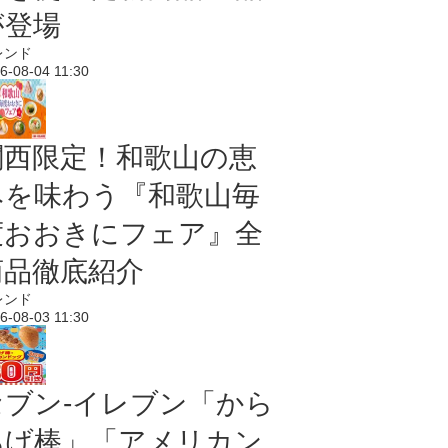
が登場
レンド
6-08-04 11:30
関西限定！和歌山の恵
みを味わう『和歌山毎
度おおきにフェア』全
商品徹底紹介
レンド
6-08-03 11:30
セブン‐イレブン「から
あげ棒」「アメリカン