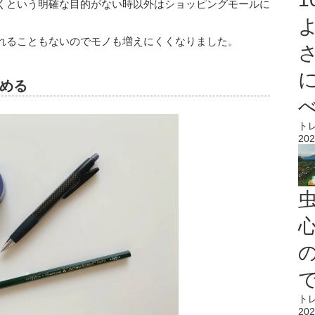
くという明確な目的がない時以外はショッピングモールに
れることもないのでモノも増えにくくなりました。
める
ト
202
心
ト
202