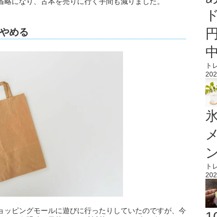
省略になり、古本を売りに行く手間も減りました。
やめる
ト
202
氷
ト
202
ョッピングモールに遊びに行ったりしていたのですが、今