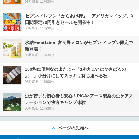
08月03日 11時30分
セブン‐イレブン「からあげ棒」「アメリカンドッグ」3
日間限定30円引きセールを開催中！
08月07日 11時30分
氷結®mottainai 富良野メロンがセブン‐イレブン限定で
新登場！
08月03日 11時30分
100均に便利なの出たよ～「1本丸ごとはかさばるの
よ…」小分けにしてスッキリ持ち運べる板
08月02日 11時00分
虫が苦手な初心者も安心！PICA×アース製薬の虫ケアス
テーションで快適キャンプ体験
08月05日 11時30分
ページの先頭へ