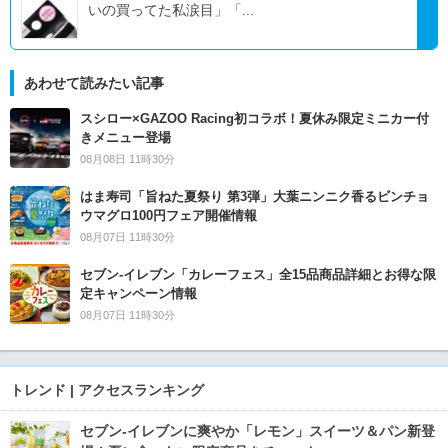
いの買ってた私涙目」「...
あわせて読みたい記事
スシロー×GAZOO Racing初コラボ！夏休み限定ミニカー付
きメニュー登場
08月08日 11時30分
はま寿司「旨ねた夏祭り 第3弾」大葉ニンニク香るビンチョ
ウマグロ100円フェア開催情報
08月07日 11時30分
セブン‐イレブン「カレーフェス」全15品商品詳細とお得な限
定キャンペーン情報
08月07日 11時30分
トレンド | アクセスランキング
セブン‐イレブンに爽やか「レモン」スイーツ＆パン新登