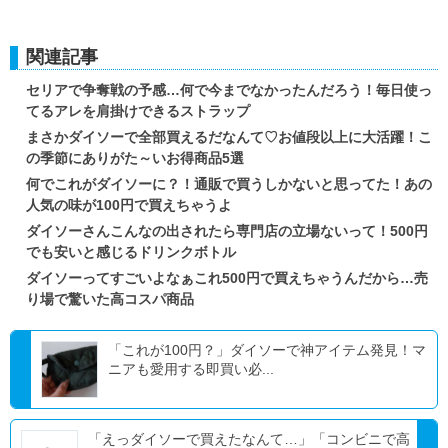
関連記事
セリアで争奪戦の予感…何で今までなかったんだろう！毎日使っ
てるアレを肩掛けできるストラップ
まさかダイソーで全部買えるだなんて♡お値段以上に大活躍！こ
の季節にありがた～いお得商品5選
何でこれがダイソーに？！通販で買うしかないと思ってた！あの
人気の味が100円で買えちゃうよ
ダイソーさんこんなの出されたら専門店の立場ないって！500円
でも安いと感じるドリンクボトル
ダイソーってすごいよなぁこれ500円で買えちゃうんだから…売
り場で驚いた高コスパ商品
「これが100円？」ダイソーで神アイテム発見！マ
ニアも愛用する即買い必...
「えっダイソーで買えたなんて…」「コンビニで高