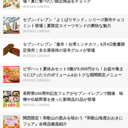
場！夏に食べたい限定商品をチェック
08月03日 11時30分
セブン‐イレブン「よくばりサンド」シリーズ新作チョコ
ミント登場｜夏限定スイーツサンドの爽快な魅力
08月06日 11時30分
セブン-イレブン「激辛！台湾ミンチカツ」8月4日数量限
定発売｜名古屋発祥の旨辛グルメが登場
08月03日 11時30分
ピザハット夏休みセット3種が3,000円から！お盆や集ま
りにぴったりのボリューム&おトクな期間限定メニュー
08月03日 13時00分
長野県150周年記念フェアがセブン-イレブンで開催 味
噌や伝統野菜を使った新商品21品が登場
08月04日 11時30分
関西限定！和歌山の恵みを味わう『和歌山毎度おおきに
フェア』全商品徹底紹介