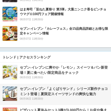
08月08日 11時30分
はま寿司「旨ねた夏祭り 第3弾」大葉ニンニク香るビンチョ
ウマグロ100円フェア開催情報
08月07日 11時30分
セブン‐イレブン「カレーフェス」全15品商品詳細とお得な限
定キャンペーン情報
08月07日 11時30分
トレンド | アクセスランキング
セブン‐イレブンに爽やか「レモン」スイーツ＆パン新登
場！夏に食べたい限定商品をチェック
08月03日 11時30分
セブン‐イレブン「よくばりサンド」シリーズ新作チョコ
ミント登場｜夏限定スイーツサンドの爽快な魅力
08月06日 11時30分
ピザハット夏休みセット3種が3,000円から！お盆や集ま