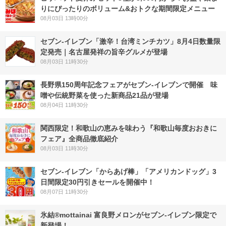
りにぴったりのボリューム&おトクな期間限定メニュー
08月03日 13時00分
セブン-イレブン「激辛！台湾ミンチカツ」8月4日数量限
定発売｜名古屋発祥の旨辛グルメが登場
08月03日 11時30分
長野県150周年記念フェアがセブン-イレブンで開催 味
噌や伝統野菜を使った新商品21品が登場
08月04日 11時30分
関西限定！和歌山の恵みを味わう『和歌山毎度おおきに
フェア』全商品徹底紹介
08月03日 11時30分
セブン‐イレブン「からあげ棒」「アメリカンドッグ」3
日間限定30円引きセールを開催中！
08月07日 11時30分
氷結®mottainai 富良野メロンがセブン‐イレブン限定で
新登場！